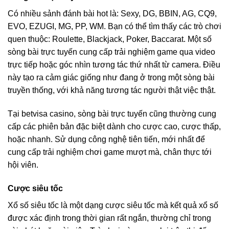
Có nhiều sảnh đánh bài hot là: Sexy, DG, BBIN, AG, CQ9,
EVO, EZUGI, MG, PP, WM. Bạn có thể tìm thấy các trò chơi
quen thuộc: Roulette, Blackjack, Poker, Baccarat. Một số
sòng bài trực tuyến cung cấp trải nghiệm game qua video
trực tiếp hoặc góc nhìn tương tác thứ nhất từ camera. Điều
này tạo ra cảm giác giống như đang ở trong một sòng bài
truyền thống, với khả năng tương tác người thật việc thật.
Tại betvisa casino, sòng bài trực tuyến cũng thường cung
cấp các phiên bản đặc biệt dành cho cược cao, cược thấp,
hoặc nhanh. Sử dụng công nghệ tiên tiến, mới nhất để
cung cấp trải nghiệm chơi game mượt mà, chân thực tới
hội viên.
Cược siêu tốc
Xổ số siêu tốc là một dạng cược siêu tốc mà kết quả xổ số
được xác định trong thời gian rất ngắn, thường chỉ trong