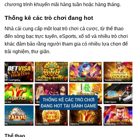
chương trình khuyến mãi hàng tuần hoặc hàng tháng.
Thống kê các trò chơi đang hot
Nhà cái cung cấp một loạt trò chơi cá cược, từ thể thao
đến sòng bạc trực tuyến, eSports, xổ số và nhiều trò chơi
khác đảm bảo rằng người tham gia có nhiều lựa chọn để
trải nghiệm, thư giãn.
Thể thao