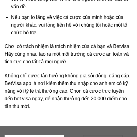
vấn đề.
Nếu bạn lo lắng về việc cá cược của mình hoặc của
người khác, vui lòng liên hệ với chúng tôi hoặc một tổ
chức hỗ trợ.
Chơi có trách nhiệm là trách nhiệm của cả bạn và Betvisa.
Hãy cùng nhau tạo ra một môi trường cá cược an toàn và
tích cực cho tất cả mọi người.
Không chỉ được tận hưởng không gia sôi động, đẳng cấp,
BetVisa app là nơi kiếm thêm thu nhập cho anh em có kỹ
năng với tỷ lệ trả thưởng cao. Chọn cá cược trực tuyến
đến bet visa ngay, để nhận thưởng đến 20.000 điểm cho
tân thủ mới.