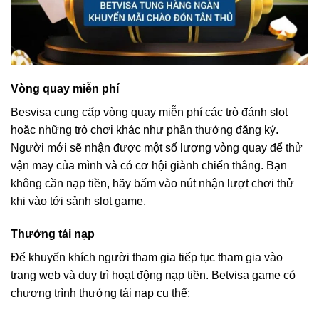
Vòng quay miễn phí
Besvisa cung cấp vòng quay miễn phí các trò đánh slot
hoặc những trò chơi khác như phần thưởng đăng ký.
Người mới sẽ nhận được một số lượng vòng quay để thử
vận may của mình và có cơ hội giành chiến thắng. Bạn
không cần nạp tiền, hãy bấm vào nút nhận lượt chơi thử
khi vào tới sảnh slot game.
Thưởng tái nạp
Để khuyến khích người tham gia tiếp tục tham gia vào
trang web và duy trì hoạt động nạp tiền. Betvisa game có
chương trình thưởng tái nạp cụ thể: