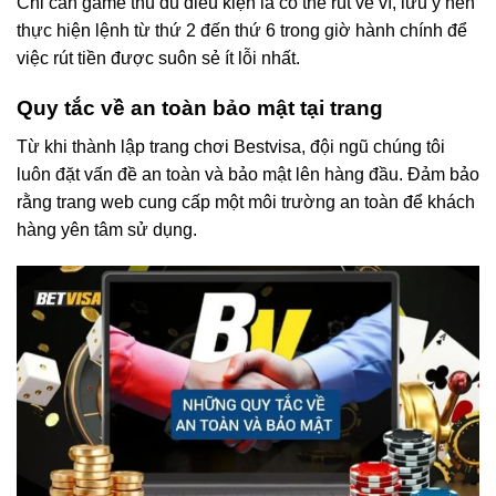
Chỉ cần game thủ đủ điều kiện là có thể rút về ví, lưu ý nên
thực hiện lệnh từ thứ 2 đến thứ 6 trong giờ hành chính để
việc rút tiền được suôn sẻ ít lỗi nhất.
Quy tắc về an toàn bảo mật tại trang
Từ khi thành lập trang chơi Bestvisa, đội ngũ chúng tôi
luôn đặt vấn đề an toàn và bảo mật lên hàng đầu. Đảm bảo
rằng trang web cung cấp một môi trường an toàn để khách
hàng yên tâm sử dụng.