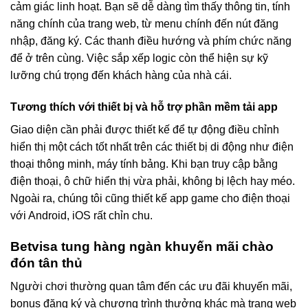
cảm giác linh hoạt. Bạn sẽ dễ dàng tìm thấy thông tin, tính
năng chính của trang web, từ menu chính đến nút đăng
nhập, đăng ký. Các thanh điều hướng và phím chức năng
để ở trên cùng. Việc sắp xếp logic còn thể hiện sự kỹ
lưỡng chú trọng đến khách hàng của nhà cái.
Tương thích với thiết bị và hỗ trợ phần mềm tải app
Giao diện cần phải được thiết kế để tự động điều chỉnh
hiển thị một cách tốt nhất trên các thiết bị di động như điện
thoại thông minh, máy tính bảng. Khi bạn truy cập bằng
điện thoại, ô chữ hiển thị vừa phải, không bị lệch hay méo.
Ngoài ra, chúng tôi cũng thiết kế app game cho điện thoại
với Android, iOS rất chỉn chu.
Betvisa tung hàng ngàn khuyến mãi chào
đón tân thủ
Người chơi thường quan tâm đến các ưu đãi khuyến mãi,
bonus đăng ký và chương trình thưởng khác mà trang web