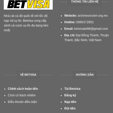
THÔNG TIN LIÊN HỆ
Website:
archneurocien.org.mx
Nhà cái cá độ quốc tế với tốc độ
nạp rút uy tín. Betvisa cung cấp
Hotline:
0986372891
sảnh cá cược uy tín đa dạng kèo
Email:
betvisatel88@gmail.com
nhất.
Địa chỉ:
Đại Đồng Thành, Thuận
Thành, Bắc Ninh, Việt Nam
VỀ BETVISA
HƯỚNG DẪN
Chính sách hoàn tiền
Tải Betvisa
Chơi có trách nhiệm
Đăng ký
Điều khoản điều kiện
Nạp tiền
Rút tiền