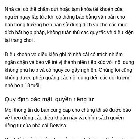
Nhà cái có thể chấm dứt hoặc tạm khóa tài khoản của
người ngay lập tức khi có thông báo bằng văn bản cho
bạn trong trường hợp bạn sử dụng dịch vụ cho các mục
đích bất hợp pháp, không tuân thủ các quy tắc về điều kiện
tại trang chơi.
Điều khoản và điều kiện ghi rõ nhà cái có trách nhiệm
ngăn chặn và bảo về trẻ vị thành niên tiếp xúc với nội dung
không phù hợp và có nguy cơ gây nghiện. Chúng tôi cũng
không được phép quảng cáo nội dung đến các đối tượng
nhỏ hơn 18 tuổi.
Quy định bảo mật, quyền riêng tư
Mọi thông tin do bạn cung cấp cho chúng tôi sẽ được bảo
vệ theo đúng các điều khoản này và chính sách quyền
riêng tư của nhà cái Betvisa.