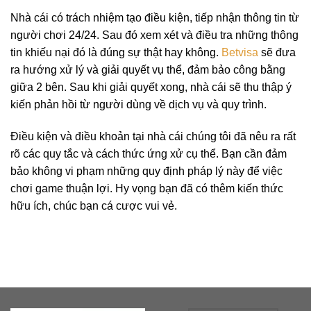
Nhà cái có trách nhiệm tạo điều kiện, tiếp nhận thông tin từ
người chơi 24/24. Sau đó xem xét và điều tra những thông
tin khiếu nại đó là đúng sự thật hay không.
Betvisa
sẽ đưa
ra hướng xử lý và giải quyết vụ thể, đảm bảo công bằng
giữa 2 bên. Sau khi giải quyết xong, nhà cái sẽ thu thập ý
kiến phản hồi từ người dùng về dịch vụ và quy trình.
Điều kiện và điều khoản tại nhà cái chúng tôi đã nêu ra rất
rõ các quy tắc và cách thức ứng xử cụ thể. Bạn cần đảm
bảo không vi phạm những quy định pháp lý này để việc
chơi game thuận lợi. Hy vọng bạn đã có thêm kiến thức
hữu ích, chúc bạn cá cược vui vẻ.