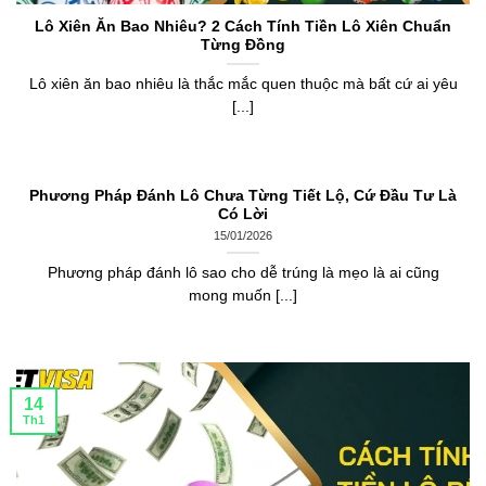
Lô Xiên Ăn Bao Nhiêu? 2 Cách Tính Tiền Lô Xiên Chuẩn
Từng Đồng
Lô xiên ăn bao nhiêu là thắc mắc quen thuộc mà bất cứ ai yêu
[...]
Phương Pháp Đánh Lô Chưa Từng Tiết Lộ, Cứ Đầu Tư Là
Có Lời
15/01/2026
Phương pháp đánh lô sao cho dễ trúng là mẹo là ai cũng
mong muốn [...]
14
Th1