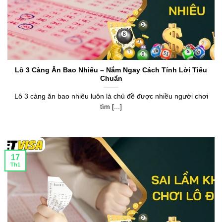
Lô 3 Càng Ăn Bao Nhiêu – Nắm Ngay Cách Tính Lời Tiêu
Chuẩn
Lô 3 càng ăn bao nhiêu luôn là chủ đề được nhiều người chơi
tìm [...]
17
Th1