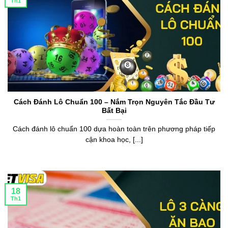
Th1
Cách Đánh Lô Chuẩn 100 – Nắm Trọn Nguyên Tắc Đầu Tư
Bất Bại
Cách đánh lô chuẩn 100 dựa hoàn toàn trên phương pháp tiếp
cận khoa học, [...]
18
Th1