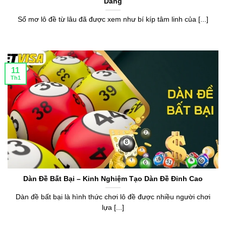
Dàng
Sổ mơ lô đề từ lâu đã được xem như bí kíp tâm linh của [...]
11
Th1
Dàn Đề Bất Bại – Kinh Nghiệm Tạo Dàn Đề Đỉnh Cao
Dàn đề bất bại là hình thức chơi lô đề được nhiều người chơi
lựa [...]