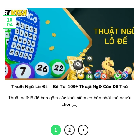
10
Th1
Thuật Ngữ Lô Đề – Bỏ Túi 100+ Thuật Ngữ Của Đề Thủ
Thuật ngữ lô đề bao gồm các khái niệm cơ bản nhất mà người
chơi [...]
1
2