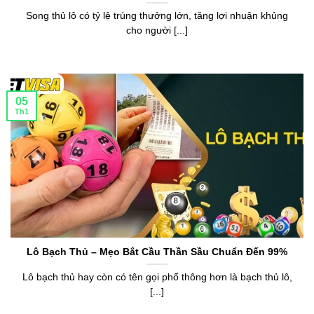
Song thủ lô có tỷ lệ trúng thưởng lớn, tăng lợi nhuận khủng
cho người [...]
05
Th1
Lô Bạch Thủ – Mẹo Bắt Cầu Thần Sầu Chuẩn Đến 99%
Lô bạch thủ hay còn có tên gọi phổ thông hơn là bạch thủ lô,
[...]