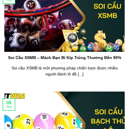
Soi Cầu XSMB – Mách Bạn Bí Kíp Trúng Thưởng Đến 95%
Soi cầu XSMB là một phương pháp chiến lược được nhiều
người đánh lô đề [...]
08
Th1