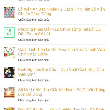
Bao
Tắc
Sai
Nhiêu
Đầu
Lầm
–
Lô Xiên Ăn Bao Nhiêu? 2 Cách Tính Tiền Lô Xiên
Tư
Khi
Nắm
Chuẩn Từng Đồng
Bất
Chơi
Ngay
Bại
ở
Chức năng bình luận bị tắt
Lô
Cách
Lô
Đề
Tính
Xiên
–
Phương Pháp Đánh Lô Chưa Từng Tiết Lộ, Cứ
Lời
15
Ăn
Lỗi
Đầu Tư Là Có Lời
Tiêu
Th1
Bao
Cơ
Chuẩn
ở
Chức năng bình luận bị tắt
Nhiêu?
Bản
Phương
2
Khiến
Pháp
Cách
Cách Tính Tiền Lô Đề: Mẹo Tính Vừa Nhanh Vừa
Soi
Đánh
Tính
Chính Xác 100%
Cầu
Lô
Tiền
Thua
ở
Chức năng bình luận bị tắt
Chưa
Lô
Lỗ
Cách
Từng
Xiên
Tính
Tiết
Kinh Nghiệm Soi Cầu – Cập Nhật Cách Đọc Cầu
Chuẩn
Tiền
Lộ,
Siêu Dính
Từng
Lô
Cứ
Đồng
ở
Chức năng bình luận bị tắt
Đề:
Đầu
Kinh
Mẹo
Tư
Nghiệm
Tính
Sổ Mơ Lô Đề: Tra Giấc Mơ Đánh Số Chuẩn Trúng
Là
Soi
Vừa
Lớn Dễ Dàng
Có
Cầu
Nhanh
Lời
ở
Chức năng bình luận bị tắt
–
Vừa
Sổ
Cập
Chính
Mơ
Nhật
Dàn Đề Bất Bại – Kinh Nghiệm Tạo Dàn Đề Đỉnh
Xác