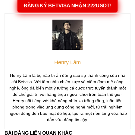
ĐĂNG KÝ BETVISA NHẬN 222USDT!
Henry Lâm
Henry Lâm là bộ não bí ẩn đứng sau sự thành công của nhà
cái Betvisa. Với tầm nhìn chiến lược và niềm đam mê công
nghệ, ông đã biến một ý tưởng cá cược trực tuyến thành một
đế chế giải trí với hàng triệu người chơi trên toàn thế giới.
Henry nổi tiếng với khả năng nhìn xa trông rộng, luôn tiên
phong trong việc ứng dụng công nghệ mới, từ trải nghiệm
người dùng đến bảo mật dữ liệu, tạo ra một nền tảng vừa hấp
dẫn vừa đáng tin cậy.
BÀI ĐĂNG LIÊN QUAN KHÁC