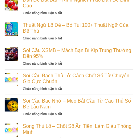
Lô
Cách
Cao
100%
Đề:
Đọc
ở
Chức năng bình luận bị tắt
Tra
Cầu
Dàn
Giấc
Siêu
Đề
Mơ
Thuật Ngữ Lô Đề – Bỏ Túi 100+ Thuật Ngữ Của
Dính
Bất
Đánh
Đề Thủ
Bại
Số
ở
Chức năng bình luận bị tắt
–
Chuẩn
Thuật
Kinh
Trúng
Ngữ
Nghiệm
Soi Cầu XSMB – Mách Bạn Bí Kíp Trúng Thưởng
Lớn
Lô
Tạo
Đến 95%
Dễ
Đề
Dàn
Dàng
ở
Chức năng bình luận bị tắt
–
Đề
Soi
Bỏ
Đỉnh
Cầu
Túi
Soi Cầu Bạch Thủ Lô: Cách Chốt Số Từ Chuyên
Cao
XSMB
100+
Gia Cực Chuẩn
–
Thuật
ở
Chức năng bình luận bị tắt
Mách
Ngữ
Soi
Bạn
Của
Cầu
Bí
Soi Cầu Bạc Nhớ – Mẹo Bắt Cầu Từ Cao Thủ Số
Đề
Bạch
Kíp
Đề Lâu Năm
Thủ
Thủ
Trúng
ở
Chức năng bình luận bị tắt
Lô:
Thưởng
Soi
Cách
Đến
Cầu
Chốt
Song Thủ Lô – Chốt Số Ăn Tiền, Làm Giàu Thông
95%
Bạc
Số
Minh
Nhớ
Từ