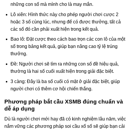
những con số mà mình cho là may mắn.
Lô xiên: Hình thức này cho phép người chơi cược 2
hoặc 3 số cùng lúc, nhưng để có được thưởng, tất cả
các số đó cần phải xuất hiện trong kết quả.
Bao lô: Đặt cược theo cách bao trọn các con lô của một
số trong bảng kết quả, giúp bạn nâng cao tỷ lệ trúng
thưởng.
Đề: Người chơi sẽ tìm ra những con số đề hiệu quả,
thường là hai số cuối xuất hiện trong giải đặc biệt.
3 càng: Đây là ba số cuối có mặt ở giải đặc biệt, giúp
người chơi có thêm cơ hội chiến thắng.
Phương pháp bắt cầu XSMB đúng chuẩn và
dễ áp dụng
Dù là người chơi mới hay đã có kinh nghiệm lâu năm, việc
nắm vững các phương pháp soi cầu xổ số sẽ giúp bạn cải