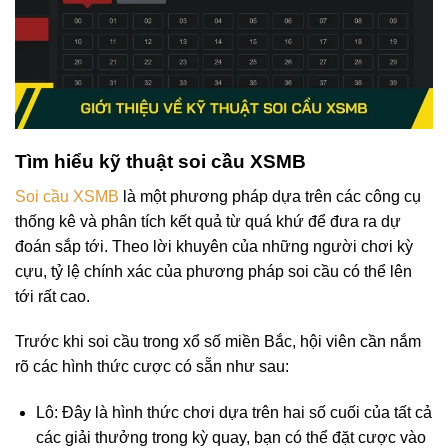
Tìm hiểu kỹ thuật soi cầu XSMB
Soi cầu XSMB
là một phương pháp dựa trên các công cụ
thống kê và phân tích kết quả từ quá khứ để đưa ra dự
đoán sắp tới. Theo lời khuyên của những người chơi kỳ
cựu, tỷ lệ chính xác của phương pháp soi cầu có thể lên
tới rất cao.
Trước khi soi cầu trong xổ số miền Bắc, hội viên cần nắm
rõ các hình thức cược có sẵn như sau:
Lô: Đây là hình thức chơi dựa trên hai số cuối của tất cả
các giải thưởng trong kỳ quay, bạn có thể đặt cược vào