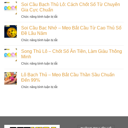
Cầu
Túi
Soi Cầu Bạch Thủ Lô: Cách Chốt Số Từ Chuyên
Cao
XSMB
100+
Gia Cực Chuẩn
–
Thuật
ở
Chức năng bình luận bị tắt
Mách
Ngữ
Soi
Bạn
Của
Cầu
Bí
Soi Cầu Bạc Nhớ – Mẹo Bắt Cầu Từ Cao Thủ Số
Đề
Bạch
Kíp
Đề Lâu Năm
Thủ
Thủ
Trúng
ở
Chức năng bình luận bị tắt
Lô:
Thưởng
Soi
Cách
Đến
Cầu
Chốt
Song Thủ Lô – Chốt Số Ăn Tiền, Làm Giàu Thông
95%
Bạc
Số
Minh
Nhớ
Từ
ở
Chức năng bình luận bị tắt
–
Chuyên
Song
Mẹo
Gia
Thủ
Bắt
Lô Bạch Thủ – Mẹo Bắt Cầu Thần Sầu Chuẩn
Cực
Lô
Cầu
Đến 99%
Chuẩn
–
Từ
ở
Chức năng bình luận bị tắt
Chốt
Cao
Lô
Số
Thủ
Bạch
Ăn
Số
Thủ
Tiền,
Đề
–
Làm
Lâu
Mẹo
Giàu
Năm
Bắt
Thông
Cầu
Minh
Thần