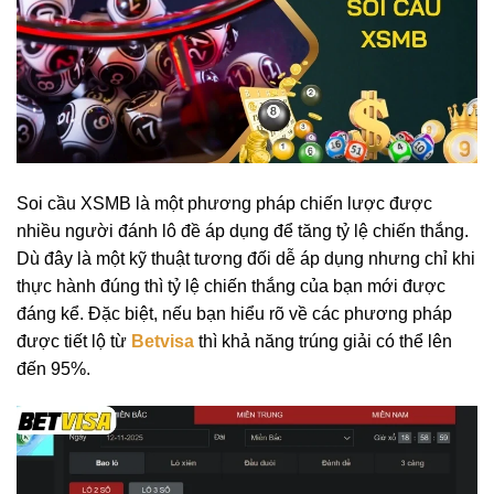
Soi cầu XSMB là một phương pháp chiến lược được
nhiều người đánh lô đề áp dụng để tăng tỷ lệ chiến thắng.
Dù đây là một kỹ thuật tương đối dễ áp dụng nhưng chỉ khi
thực hành đúng thì tỷ lệ chiến thắng của bạn mới được
đáng kể. Đặc biệt, nếu bạn hiểu rõ về các phương pháp
được tiết lộ từ
Betvisa
thì khả năng trúng giải có thể lên
đến 95%.