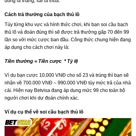
đúng là thắng, sai là thua.
Cách trả thưởng của bạch thủ lô
Tùy từng khu vực và hình thức chơi, khi bạn soi cầu bạch
thủ lô và đoán đúng thì sẽ được trả thưởng gấp 70 đến 99
lần so với mức cược ban đầu. Công thức chung hiện đang
áp dụng cho cách chơi này là:
Tiền thưởng = Tiền cược * Tỷ lệ
Ví dụ bạn cược 10.000 VNĐ cho số 23 và trúng thì bạn sẽ
nhận về 700.000 VNĐ – 990.000 VNĐ tùy mức trả của nhà
cái. Hiện nay Betvisa đang áp dụng mức 99 cho toàn bộ
người chơi khi dự đoán chính xác.
Ví dụ cụ thể về soi cầu bạch thủ lô