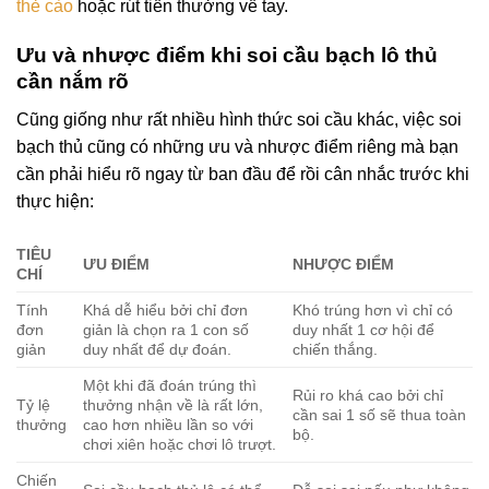
thẻ cào
hoặc rút tiền thưởng về tay.
Ưu và nhược điểm khi soi cầu bạch lô thủ
cần nắm rõ
Cũng giống như rất nhiều hình thức soi cầu khác, việc soi
bạch thủ cũng có những ưu và nhược điểm riêng mà bạn
cần phải hiểu rõ ngay từ ban đầu để rồi cân nhắc trước khi
thực hiện:
TIÊU
ƯU ĐIỂM
NHƯỢC ĐIỂM
CHÍ
Tính
Khá dễ hiểu bởi chỉ đơn
Khó trúng hơn vì chỉ có
đơn
giản là chọn ra 1 con số
duy nhất 1 cơ hội để
giản
duy nhất để dự đoán.
chiến thắng.
Một khi đã đoán trúng thì
Rủi ro khá cao bởi chỉ
Tỷ lệ
thưởng nhận về là rất lớn,
cần sai 1 số sẽ thua toàn
thưởng
cao hơn nhiều lần so với
bộ.
chơi xiên hoặc chơi lô trượt.
Chiến