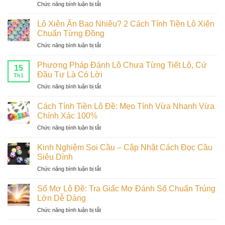
ở
Chức năng bình luận bị tắt
Bao
Tắc
Sai
Nhiêu
Đầu
Lầm
–
Lô Xiên Ăn Bao Nhiêu? 2 Cách Tính Tiền Lô Xiên
Tư
Khi
Nắm
Chuẩn Từng Đồng
Bất
Chơi
Ngay
Bại
ở
Chức năng bình luận bị tắt
Lô
Cách
Lô
Đề
Tính
Xiên
–
Phương Pháp Đánh Lô Chưa Từng Tiết Lộ, Cứ
Lời
15
Ăn
Lỗi
Đầu Tư Là Có Lời
Tiêu
Th1
Bao
Cơ
Chuẩn
ở
Chức năng bình luận bị tắt
Nhiêu?
Bản
Phương
2
Khiến
Pháp
Cách
Cách Tính Tiền Lô Đề: Mẹo Tính Vừa Nhanh Vừa
Soi
Đánh
Tính
Chính Xác 100%
Cầu
Lô
Tiền
Thua
ở
Chức năng bình luận bị tắt
Chưa
Lô
Lỗ
Cách
Từng
Xiên
Tính
Tiết
Kinh Nghiệm Soi Cầu – Cập Nhật Cách Đọc Cầu
Chuẩn
Tiền
Lộ,
Siêu Dính
Từng
Lô
Cứ
Đồng
ở
Chức năng bình luận bị tắt
Đề:
Đầu
Kinh
Mẹo
Tư
Nghiệm
Tính
Sổ Mơ Lô Đề: Tra Giấc Mơ Đánh Số Chuẩn Trúng
Là
Soi
Vừa
Lớn Dễ Dàng
Có
Cầu
Nhanh
Lời
ở
Chức năng bình luận bị tắt
–
Vừa
Sổ
Cập
Chính