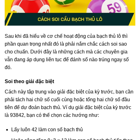
Sau khi đã hiểu về cơ chế hoạt động của bạch thủ lô thì
phần quan trọng nhất đó là phải nắm chắc cách soi sao
cho chuẩn. Dưới đây là những cách mà các chuyên gia
vẫn đang áp dụng liên tục để đánh số nào trúng ngay số
đó.
Soi theo giải đặc biệt
Cách này tập trung vào giải đặc biệt của kỳ trước, bạn cần
phải tách hai chữ số cuối cùng hoặc tổng hai chữ số đầu
tiên để dự đoán bạch thủ. Ví dụ giải đặc biệt của kỳ trước
là 93842, bạn có thể chọn các hướng như:
Lấy luôn 42 làm con số bạch thủ