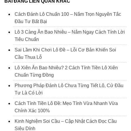
BÀI ĐĂNG LIÊN QUAN KHÁC
Cách Đánh Lô Chuẩn 100 – Nắm Trọn Nguyên Tắc
Đầu Tư Bất Bại
Lô 3 Càng Ăn Bao Nhiêu – Nắm Ngay Cách Tính Lời
Tiêu Chuẩn
Sai Lầm Khi Chơi Lô Đề – Lỗi Cơ Bản Khiến Soi
Cầu Thua Lỗ
Lô Xiên Ăn Bao Nhiêu? 2 Cách Tính Tiền Lô Xiên
Chuẩn Từng Đồng
Phương Pháp Đánh Lô Chưa Từng Tiết Lộ, Cứ Đầu
Tư Là Có Lời
Cách Tính Tiền Lô Đề: Mẹo Tính Vừa Nhanh Vừa
Chính Xác 100%
Kinh Nghiệm Soi Cầu – Cập Nhật Cách Đọc Cầu
Siêu Dính