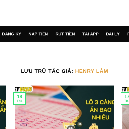
ĐĂNG KÝ
NẠP TIỀN
RÚT TIỀN
TẢI APP
ĐẠI LÝ
LƯU TRỮ TÁC GIẢ:
HENRY LÂM
18
1
Th1
Th