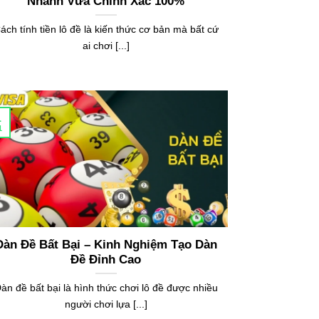
Nhanh Vừa Chính Xác 100%
ách tính tiền lô đề là kiến thức cơ bản mà bất cứ
ai chơi [...]
1
1
Dàn Đề Bất Bại – Kinh Nghiệm Tạo Dàn
Đề Đỉnh Cao
àn đề bất bại là hình thức chơi lô đề được nhiều
người chơi lựa [...]