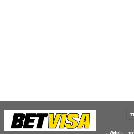
T
Website:
archn