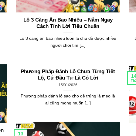
Lô 3 Càng Ăn Bao Nhiêu – Nắm Ngay
Cách Tính Lời Tiêu Chuẩn
Lô 3 càng ăn bao nhiêu luôn là chủ đề được nhiều
người chơi tìm [...]
Phương Pháp Đánh Lô Chưa Từng Tiết
1
Lộ, Cứ Đầu Tư Là Có Lời
Th
15/01/2026
Phương pháp đánh lô sao cho dễ trúng là mẹo là
ai cũng mong muốn [...]
ền
13