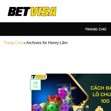
Bỏ
qua
nội
dung
TRANG CHỦ
Trang Chủ
»
Archives for Henry Lâm
19
Th1