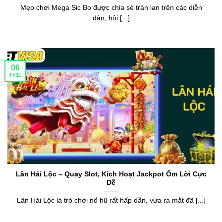
Mẹo chơi Mega Sic Bo được chia sẻ tràn lan trên các diễn
đàn, hội [...]
06
Th11
Lân Hái Lộc – Quay Slot, Kích Hoạt Jackpot Ôm Lời Cực
Dễ
Lân Hái Lộc là trò chơi nổ hũ rất hấp dẫn, vừa ra mắt đã [...]