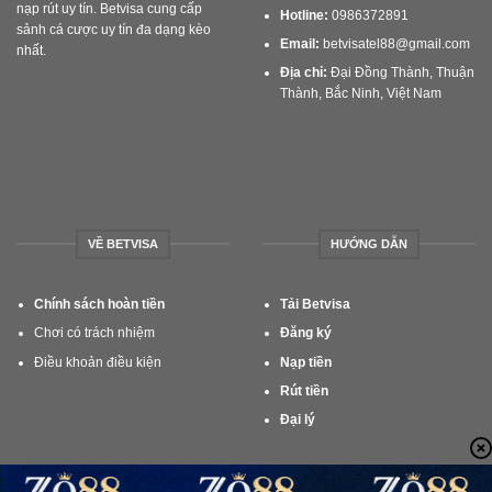
nạp rút uy tín. Betvisa cung cấp
Hotline:
0986372891
sảnh cá cược uy tín đa dạng kèo
Email:
betvisatel88@gmail.com
nhất.
Địa chỉ:
Đại Đồng Thành, Thuận
Thành, Bắc Ninh, Việt Nam
VỀ BETVISA
HƯỚNG DẪN
Chính sách hoàn tiền
Tải Betvisa
Chơi có trách nhiệm
Đăng ký
Điều khoản điều kiện
Nạp tiền
Rút tiền
Đại lý