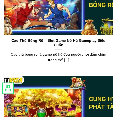
Cao Thủ Bóng Rổ – Slot Game Nổ Hũ Gameplay Siêu
Cuốn
Cao thủ bóng rổ là game nổ hũ đưa người chơi đắm chìm
trong thế [...]
01
Th11