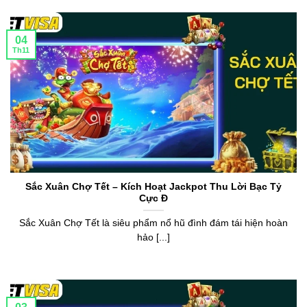
04
Th11
Sắc Xuân Chợ Tết – Kích Hoạt Jackpot Thu Lời Bạc Tỷ
Cực Đ
Sắc Xuân Chợ Tết là siêu phẩm nổ hũ đình đám tái hiện hoàn
hảo [...]