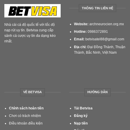
Minh
Thần
THÔNG TIN LIÊN HỆ
Sầu
Chuẩn
Đến
Website:
archneurocien.org.mx
Nhà cái cá độ quốc tế với tốc độ
99%
nạp rút uy tín. Betvisa cung cấp
Hotline:
0986372891
sảnh cá cược uy tín đa dạng kèo
Email:
betvisatel88@gmail.com
nhất.
Địa chỉ:
Đại Đồng Thành, Thuận
Thành, Bắc Ninh, Việt Nam
VỀ BETVISA
HƯỚNG DẪN
Chính sách hoàn tiền
Tải Betvisa
Chơi có trách nhiệm
Đăng ký
Điều khoản điều kiện
Nạp tiền