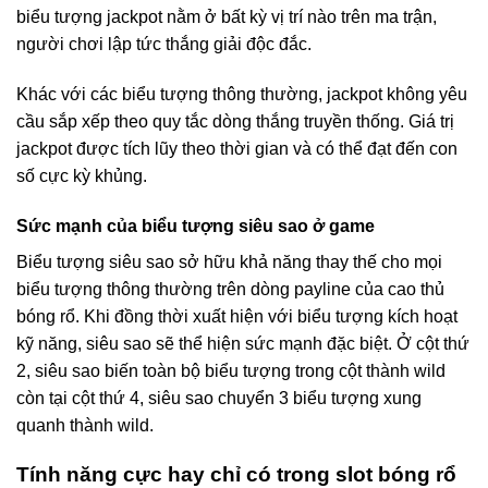
biểu tượng jackpot nằm ở bất kỳ vị trí nào trên ma trận,
người chơi lập tức thắng giải độc đắc.
Khác với các biểu tượng thông thường, jackpot không yêu
cầu sắp xếp theo quy tắc dòng thắng truyền thống. Giá trị
jackpot được tích lũy theo thời gian và có thể đạt đến con
số cực kỳ khủng.
Sức mạnh của biểu tượng siêu sao ở game
Biểu tượng siêu sao sở hữu khả năng thay thế cho mọi
biểu tượng thông thường trên dòng payline của cao thủ
bóng rổ. Khi đồng thời xuất hiện với biểu tượng kích hoạt
kỹ năng, siêu sao sẽ thể hiện sức mạnh đặc biệt. Ở cột thứ
2, siêu sao biến toàn bộ biểu tượng trong cột thành wild
còn tại cột thứ 4, siêu sao chuyển 3 biểu tượng xung
quanh thành wild.
Tính năng cực hay chỉ có trong slot bóng rổ