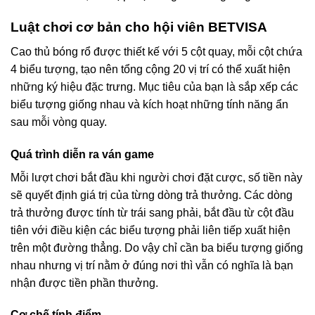
Luật chơi cơ bản cho hội viên BETVISA
Cao thủ bóng rổ được thiết kế với 5 cột quay, mỗi cột chứa
4 biểu tượng, tạo nên tổng cộng 20 vị trí có thể xuất hiện
những ký hiệu đặc trưng. Mục tiêu của bạn là sắp xếp các
biểu tượng giống nhau và kích hoạt những tính năng ẩn
sau mỗi vòng quay.
Quá trình diễn ra ván game
Mỗi lượt chơi bắt đầu khi người chơi đặt cược, số tiền này
sẽ quyết định giá trị của từng dòng trả thưởng. Các dòng
trả thưởng được tính từ trái sang phải, bắt đầu từ cột đầu
tiên với điều kiện các biểu tượng phải liên tiếp xuất hiện
trên một đường thẳng. Do vậy chỉ cần ba biểu tượng giống
nhau nhưng vị trí nằm ở đúng nơi thì vẫn có nghĩa là bạn
nhận được tiền phần thưởng.
Cơ chế tính điểm