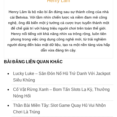
Henry Lâm
Henry Lâm là bộ não bí ẩn đứng sau sự thành công của nhà
cái Betvisa. Với tầm nhìn chiến lược và niềm đam mê công
nghệ, ông đã biến một ý tưởng cá cược trực tuyến thành một
đế chế giải trí với hàng triệu người chơi trên toàn thế giới.
Henry nổi tiếng với khả năng nhìn xa trông rộng, luôn tiên
phong trong việc ứng dụng công nghệ mới, từ trải nghiệm
người dùng đến bảo mật dữ liệu, tạo ra một nền tảng vừa hấp
dẫn vừa đáng tin cậy.
BÀI ĐĂNG LIÊN QUAN KHÁC
Lucky Luke – Săn Đón Nổ Hũ Trứ Danh Với Jackpot
Siêu Khủng
Cổ Vật Rừng Xanh – Bom Tấn Slots Lạ Kỳ, Thưởng
Nóng Hổi
Thần Bài Miền Tây: Slot Game Quay Hũ Vui Nhộn
Chơi Là Trúng