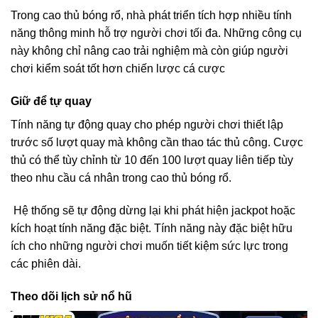
Trong cao thủ bóng rổ, nhà phát triển tích hợp nhiều tính
năng thông minh hỗ trợ người chơi tối đa. Những công cụ
này không chỉ nâng cao trải nghiệm mà còn giúp người
chơi kiểm soát tốt hơn chiến lược cá cược
Giữ để tự quay
Tính năng tự động quay cho phép người chơi thiết lập
trước số lượt quay mà không cần thao tác thủ công. Cược
thủ có thể tùy chỉnh từ 10 đến 100 lượt quay liên tiếp tùy
theo nhu cầu cá nhân trong cao thủ bóng rổ.
Hệ thống sẽ tự động dừng lại khi phát hiện jackpot hoặc
kích hoạt tính năng đặc biệt. Tính năng này đặc biệt hữu
ích cho những người chơi muốn tiết kiệm sức lực trong
các phiên dài.
Theo dõi lịch sử nổ hũ