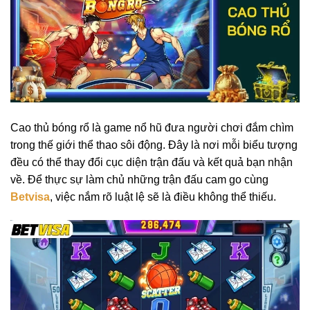
Cao thủ bóng rổ là game nổ hũ đưa người chơi đắm chìm
trong thế giới thể thao sôi động. Đây là nơi mỗi biểu tượng
đều có thể thay đổi cục diện trận đấu và kết quả bạn nhận
về. Để thực sự làm chủ những trận đấu cam go cùng
Betvisa
, việc nắm rõ luật lệ sẽ là điều không thể thiếu.