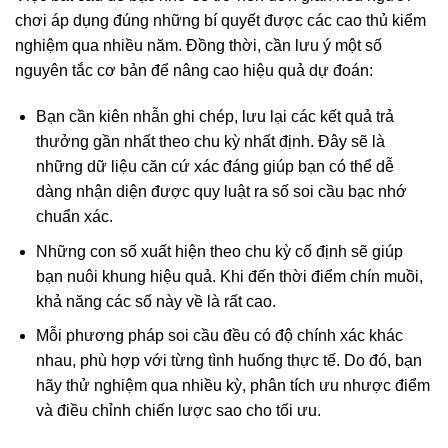
chơi áp dụng đúng những bí quyết được các cao thủ kiểm
nghiệm qua nhiều năm. Đồng thời, cần lưu ý một số
nguyên tắc cơ bản để nâng cao hiệu quả dự đoán:
Bạn cần kiên nhẫn ghi chép, lưu lại các kết quả trả
thưởng gần nhất theo chu kỳ nhất định. Đây sẽ là
những dữ liệu căn cứ xác đáng giúp bạn có thể dễ
dàng nhận diện được quy luật ra số soi cầu bạc nhớ
chuẩn xác.
Những con số xuất hiện theo chu kỳ cố định sẽ giúp
bạn nuôi khung hiệu quả. Khi đến thời điểm chín muồi,
khả năng các số này về là rất cao.
Mỗi phương pháp soi cầu đều có độ chính xác khác
nhau, phù hợp với từng tình huống thực tế. Do đó, bạn
hãy thử nghiệm qua nhiều kỳ, phân tích ưu nhược điểm
và điều chỉnh chiến lược sao cho tối ưu.