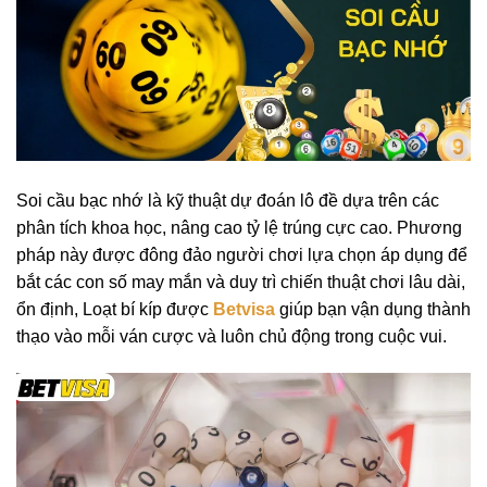
Soi cầu bạc nhớ là kỹ thuật dự đoán lô đề dựa trên các
phân tích khoa học, nâng cao tỷ lệ trúng cực cao. Phương
pháp này được đông đảo người chơi lựa chọn áp dụng để
bắt các con số may mắn và duy trì chiến thuật chơi lâu dài,
ổn định, Loạt bí kíp được
Betvisa
giúp bạn vận dụng thành
thạo vào mỗi ván cược và luôn chủ động trong cuộc vui.