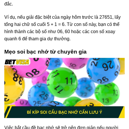
đắc.
Ví dụ, nếu giải đặc biệt của ngày hôm trước là 27651, lấy
tổng hai chữ số cuối 5 + 1 = 6. Từ con số này, bạn có thể
hình thành các bộ số như 06, 60 hoặc các con số xoay
quanh 6 để tham gia dự thưởng.
Mẹo soi bạc nhớ từ chuyên gia
Việc bắt cầu đề bạc nhớ sẽ trở nên đơn giản nếu người