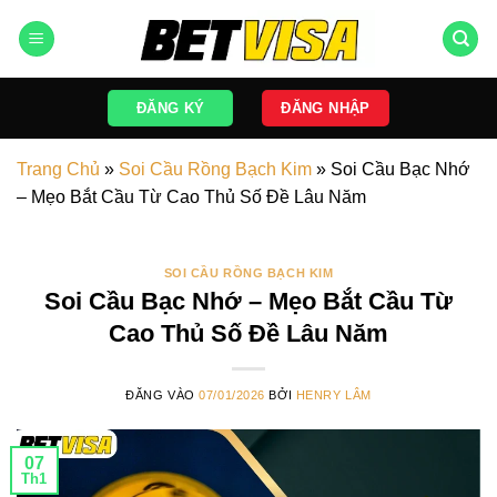
Bỏ
qua
nội
dung
ĐĂNG KÝ
ĐĂNG NHẬP
Trang Chủ
»
Soi Cầu Rồng Bạch Kim
»
Soi Cầu Bạc Nhớ
– Mẹo Bắt Cầu Từ Cao Thủ Số Đề Lâu Năm
SOI CẦU RỒNG BẠCH KIM
Soi Cầu Bạc Nhớ – Mẹo Bắt Cầu Từ
Cao Thủ Số Đề Lâu Năm
ĐĂNG VÀO
07/01/2026
BỞI
HENRY LÂM
07
Th1