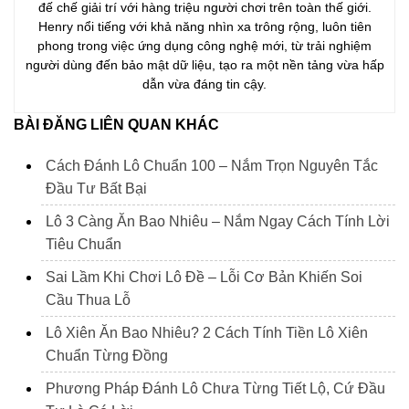
đế chế giải trí với hàng triệu người chơi trên toàn thế giới.
Henry nổi tiếng với khả năng nhìn xa trông rộng, luôn tiên
phong trong việc ứng dụng công nghệ mới, từ trải nghiệm
người dùng đến bảo mật dữ liệu, tạo ra một nền tảng vừa hấp
dẫn vừa đáng tin cậy.
BÀI ĐĂNG LIÊN QUAN KHÁC
Cách Đánh Lô Chuẩn 100 – Nắm Trọn Nguyên Tắc
Đầu Tư Bất Bại
Lô 3 Càng Ăn Bao Nhiêu – Nắm Ngay Cách Tính Lời
Tiêu Chuẩn
Sai Lầm Khi Chơi Lô Đề – Lỗi Cơ Bản Khiến Soi
Cầu Thua Lỗ
Lô Xiên Ăn Bao Nhiêu? 2 Cách Tính Tiền Lô Xiên
Chuẩn Từng Đồng
Phương Pháp Đánh Lô Chưa Từng Tiết Lộ, Cứ Đầu