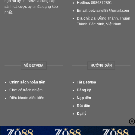
nạp rút uy tín. Betvisa cung cấp
Hotline:
0986372891
sảnh cá cược uy tín đa dạng kèo
Email:
betvisatel88@gmail.com
nhất.
Địa chỉ:
Đại Đồng Thành, Thuận
Thành, Bắc Ninh, Việt Nam
VỀ BETVISA
HƯỚNG DẪN
Chính sách hoàn tiền
Tải Betvisa
Chơi có trách nhiệm
Đăng ký
Điều khoản điều kiện
Nạp tiền
Rút tiền
Đại lý