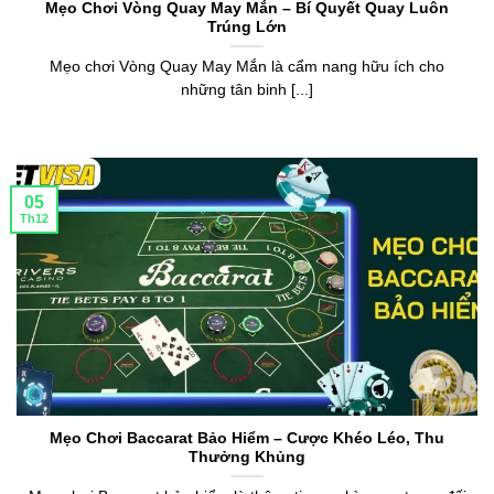
Mẹo Chơi Vòng Quay May Mắn – Bí Quyết Quay Luôn
Trúng Lớn
Mẹo chơi Vòng Quay May Mắn là cẩm nang hữu ích cho
những tân binh [...]
05
Th12
Mẹo Chơi Baccarat Bảo Hiểm – Cược Khéo Léo, Thu
Thưởng Khủng