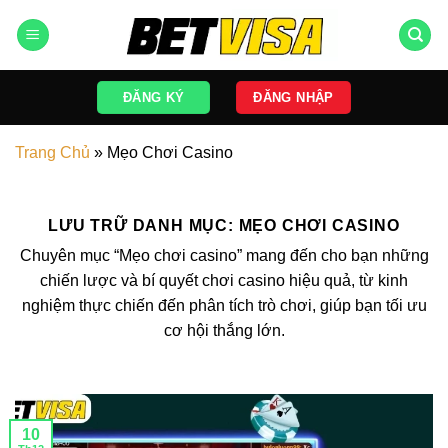
Bỏ
qua
nội
dung
ĐĂNG KÝ
ĐĂNG NHẬP
Trang Chủ
»
Mẹo Chơi Casino
LƯU TRỮ DANH MỤC:
MẸO CHƠI CASINO
Chuyên mục “Mẹo chơi casino” mang đến cho bạn những
chiến lược và bí quyết chơi casino hiệu quả, từ kinh
nghiệm thực chiến đến phân tích trò chơi, giúp bạn tối ưu
cơ hội thắng lớn.
10