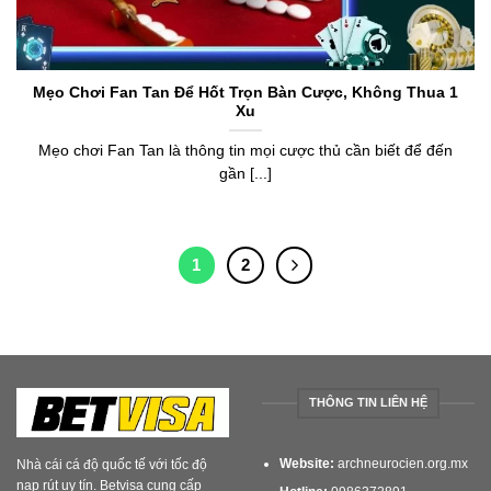
Mẹo Chơi Fan Tan Để Hốt Trọn Bàn Cược, Không Thua 1
Xu
Mẹo chơi Fan Tan là thông tin mọi cược thủ cần biết để đến
gần [...]
1
2
THÔNG TIN LIÊN HỆ
Website:
archneurocien.org.mx
Nhà cái cá độ quốc tế với tốc độ
nạp rút uy tín. Betvisa cung cấp