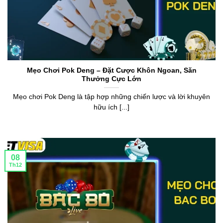
Mẹo Chơi Pok Deng – Đặt Cược Khôn Ngoan, Săn
Thưởng Cực Lớn
Mẹo chơi Pok Deng là tập hợp những chiến lược và lời khuyên
hữu ích [...]
08
Th12