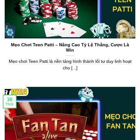
Mẹo Chơi Teen Patti – Nâng Cao Tỷ Lệ Thắng, Cược Là
Win
Mẹo chơi Teen Patti là nền tảng hình thành lối tư duy linh hoạt
cho [...]
30
Th11