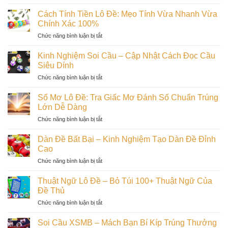
Phương
2
Khiến
Pháp
Cách
Cách Tính Tiền Lô Đề: Mẹo Tính Vừa Nhanh Vừa
Soi
Đánh
Tính
Chính Xác 100%
Cầu
Lô
Tiền
Thua
ở
Chức năng bình luận bị tắt
Chưa
Lô
Lỗ
Cách
Từng
Xiên
Tính
Tiết
Kinh Nghiệm Soi Cầu – Cập Nhật Cách Đọc Cầu
Chuẩn
Tiền
Lộ,
Siêu Dính
Từng
Lô
Cứ
Đồng
ở
Chức năng bình luận bị tắt
Đề:
Đầu
Kinh
Mẹo
Tư
Nghiệm
Tính
Sổ Mơ Lô Đề: Tra Giấc Mơ Đánh Số Chuẩn Trúng
Là
Soi
Vừa
Lớn Dễ Dàng
Có
Cầu
Nhanh
Lời
ở
Chức năng bình luận bị tắt
–
Vừa
Sổ
Cập
Chính
Mơ
Nhật
Dàn Đề Bất Bại – Kinh Nghiệm Tạo Dàn Đề Đỉnh
Xác
Lô
Cách
Cao
100%
Đề:
Đọc
ở
Chức năng bình luận bị tắt
Tra
Cầu
Dàn
Giấc
Siêu
Đề
Mơ
Thuật Ngữ Lô Đề – Bỏ Túi 100+ Thuật Ngữ Của
Dính
Bất
Đánh
Đề Thủ
Bại
Số
ở
Chức năng bình luận bị tắt
–
Chuẩn
Thuật
Kinh
Trúng
Ngữ
Nghiệm
Soi Cầu XSMB – Mách Bạn Bí Kíp Trúng Thưởng
Lớn