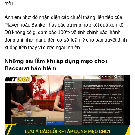
thời.
Anh em nhờ đó nhận diện các chuỗi thắng liên tiếp của
Player hoặc Banker, hay các trường hợp kết quả xen kẽ.
Dù không có gì đảm bảo 100% về tính chính xác, hành
động ghi nhớ mang đến cơ sở luận lý cho bạn quyết định
xuống tiền thay vì cược ngẫu nhiên.
Những sai lầm khi áp dụng mẹo chơi
Baccarat bảo hiểm