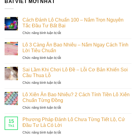
BÀI VIẾT MỚI NHẤT
Cách Đánh Lô Chuẩn 100 – Nắm Trọn Nguyên
Tắc Đầu Tư Bất Bại
ở
Chức năng bình luận bị tắt
Cách
Đánh
Lô 3 Càng Ăn Bao Nhiêu – Nắm Ngay Cách Tính
Lô
Lời Tiêu Chuẩn
Chuẩn
ở
Chức năng bình luận bị tắt
100
Lô
–
3
Nắm
Sai Lầm Khi Chơi Lô Đề – Lỗi Cơ Bản Khiến Soi
Càng
Trọn
Cầu Thua Lỗ
Ăn
Nguyên
ở
Chức năng bình luận bị tắt
Bao
Tắc
Sai
Nhiêu
Đầu
Lầm
–
Lô Xiên Ăn Bao Nhiêu? 2 Cách Tính Tiền Lô Xiên
Tư
Khi
Nắm
Chuẩn Từng Đồng
Bất
Chơi
Ngay
Bại
ở
Chức năng bình luận bị tắt
Lô
Cách
Lô
Đề
Tính
Xiên
–
Phương Pháp Đánh Lô Chưa Từng Tiết Lộ, Cứ
Lời
15
Ăn
Lỗi
Đầu Tư Là Có Lời
Tiêu
Th1
Bao
Cơ
Chuẩn
ở
Chức năng bình luận bị tắt
Nhiêu?
Bản