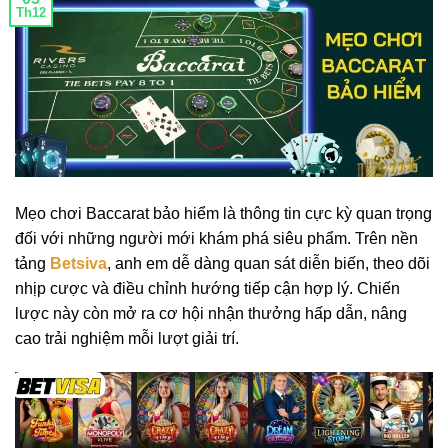
Th12
Mẹo chơi Baccarat bảo hiểm là thông tin cực kỳ quan trọng
đối với những người mới khám phá siêu phẩm. Trên nền
tảng
Betsiva
, anh em dễ dàng quan sát diễn biến, theo dõi
nhịp cược và điều chỉnh hướng tiếp cận hợp lý. Chiến
lược này còn mở ra cơ hội nhận thưởng hấp dẫn, nâng
cao trải nghiệm mỗi lượt giải trí.