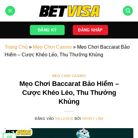
Bỏ
qua
nội
dung
ĐĂNG KÝ
ĐĂNG NHẬP
Trang Chủ
»
Mẹo Chơi Casino
»
Mẹo Chơi Baccarat Bảo
Hiểm – Cược Khéo Léo, Thu Thưởng Khủng
MẸO CHƠI CASINO
Mẹo Chơi Baccarat Bảo Hiểm –
Cược Khéo Léo, Thu Thưởng
Khủng
ĐĂNG VÀO
05/12/2025
BỞI
HENRY LÂM
05