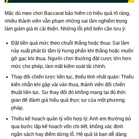
Mặc dù mẹo chơi Baccarat bảo hiểm có hiệu quả rõ ràng,
nhiều thành viên vẫn phạm những sai lầm nghiêm trọng
làm giảm giá trị cải thiện. Những lỗi phổ biến cần lưu ý:
Đặt tiền quá mức theo chuỗi thắng hoặc thua: Sai lầm
này xuất phát từ tâm lý hưng phấn khi thắng hoặc muốn
gỡ gạc khi thua. Người chơi thường đặt cược lớn hơn
mức cho phép, làm mất kiểm soát tài chính.
Thay đổi chiến lược liên tục, thiếu tính nhất quán: Thiếu
kiên nhẫn khi gặp vài ván thua, thành viên đổi chiến
thuật liên tục. Sự thay đổi đó không mang lại đủ thời
gian để đánh giá hiệu quả thực sự của một phương
pháp.
Thiếu kế hoạch quản lý vốn hợp lý: Anh em thường bỏ
qua bước lập kế hoạch vốn chi tiết, không xác định
ngân sách hay điểm dừng lỗ. Hệ quả là bạn dễ dàng