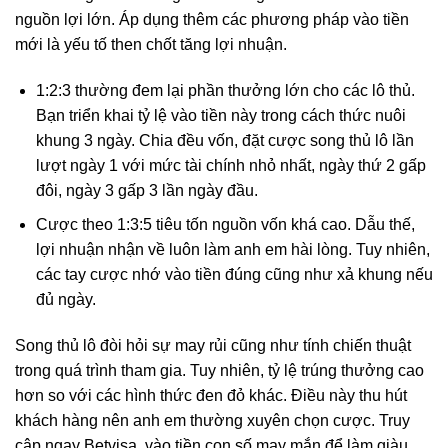
nguồn lợi lớn. Áp dụng thêm các phương pháp vào tiền
mới là yếu tố then chốt tăng lợi nhuận.
1:2:3 thường đem lại phần thưởng lớn cho các lô thủ.
Bạn triển khai tỷ lệ vào tiền này trong cách thức nuôi
khung 3 ngày. Chia đều vốn, đặt cược song thủ lô lần
lượt ngày 1 với mức tài chính nhỏ nhất, ngày thứ 2 gấp
đôi, ngày 3 gấp 3 lần ngày đầu.
Cược theo 1:3:5 tiêu tốn nguồn vốn khá cao. Dẫu thế,
lợi nhuận nhận về luôn làm anh em hài lòng. Tuy nhiên,
các tay cược nhớ vào tiền đúng cũng như xả khung nếu
đủ ngày.
Song thủ lô đòi hỏi sự may rủi cũng như tính chiến thuật
trong quá trình tham gia. Tuy nhiên, tỷ lệ trúng thưởng cao
hơn so với các hình thức đen đỏ khác. Điều này thu hút
khách hàng nên anh em thường xuyên chọn cược. Truy
cập ngay Betvisa, vào tiền con số may mắn để làm giàu