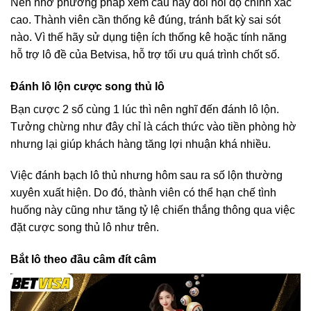
Nên nhớ phương pháp xem cầu này đòi hỏi độ chính xác
cao. Thành viên cần thống kê đúng, tránh bất kỳ sai sót
nào. Vì thế hãy sử dụng tiện ích thống kê hoặc tính năng
hỗ trợ lô đề của Betvisa, hỗ trợ tối ưu quá trình chốt số.
Đánh lô lộn cược song thủ lô
Bạn cược 2 số cùng 1 lúc thì nên nghĩ đến đánh lô lộn.
Tưởng chừng như đây chỉ là cách thức vào tiền phòng hờ
nhưng lại giúp khách hàng tăng lợi nhuận khá nhiều.
Việc đánh bạch lô thủ nhưng hôm sau ra số lộn thường
xuyên xuất hiện. Do đó, thành viên có thể hạn chế tình
huống này cũng như tăng tỷ lệ chiến thắng thông qua việc
đặt cược song thủ lô như trên.
Bắt lô theo đầu câm đít câm