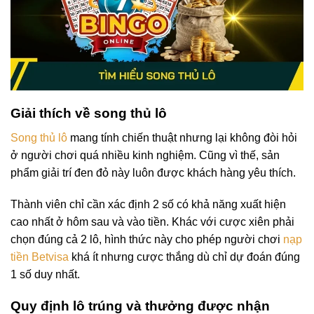
Giải thích về song thủ lô
Song thủ lô
mang tính chiến thuật nhưng lại không đòi hỏi
ở người chơi quá nhiều kinh nghiệm. Cũng vì thế, sản
phẩm giải trí đen đỏ này luôn được khách hàng yêu thích.
Thành viên chỉ cần xác định 2 số có khả năng xuất hiện
cao nhất ở hôm sau và vào tiền. Khác với cược xiên phải
chọn đúng cả 2 lô, hình thức này cho phép người chơi
nạp
tiền Betvisa
khá ít nhưng cược thắng dù chỉ dự đoán đúng
1 số duy nhất.
Quy định lô trúng và thưởng được nhận