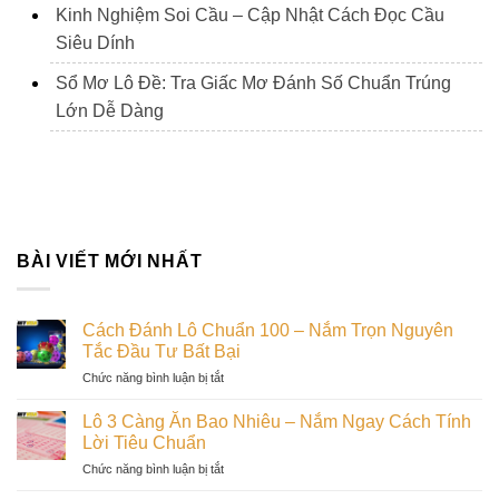
Kinh Nghiệm Soi Cầu – Cập Nhật Cách Đọc Cầu
Siêu Dính
Sổ Mơ Lô Đề: Tra Giấc Mơ Đánh Số Chuẩn Trúng
Lớn Dễ Dàng
BÀI VIẾT MỚI NHẤT
Cách Đánh Lô Chuẩn 100 – Nắm Trọn Nguyên
Tắc Đầu Tư Bất Bại
ở
Chức năng bình luận bị tắt
Cách
Đánh
Lô 3 Càng Ăn Bao Nhiêu – Nắm Ngay Cách Tính
Lô
Lời Tiêu Chuẩn
Chuẩn
ở
Chức năng bình luận bị tắt
100
Lô
–