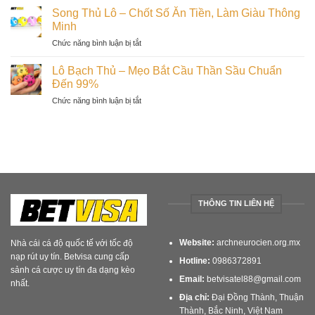
Đến
Cầu
Chốt
Song Thủ Lô – Chốt Số Ăn Tiền, Làm Giàu Thông
95%
Bạc
Số
Minh
Nhớ
Từ
ở
Chức năng bình luận bị tắt
–
Chuyên
Song
Mẹo
Gia
Thủ
Bắt
Lô Bạch Thủ – Mẹo Bắt Cầu Thần Sầu Chuẩn
Cực
Lô
Cầu
Đến 99%
Chuẩn
–
Từ
ở
Chức năng bình luận bị tắt
Chốt
Cao
Lô
Số
Thủ
Bạch
Ăn
Số
Thủ
Tiền,
Đề
–
Làm
Lâu
Mẹo
Giàu
Năm
Bắt
Thông
Cầu
Minh
Thần
THÔNG TIN LIÊN HỆ
Sầu
Chuẩn
Đến
Website:
archneurocien.org.mx
Nhà cái cá độ quốc tế với tốc độ
99%
nạp rút uy tín. Betvisa cung cấp
Hotline:
0986372891
sảnh cá cược uy tín đa dạng kèo
Email:
betvisatel88@gmail.com
nhất.
Địa chỉ:
Đại Đồng Thành, Thuận
Thành, Bắc Ninh, Việt Nam