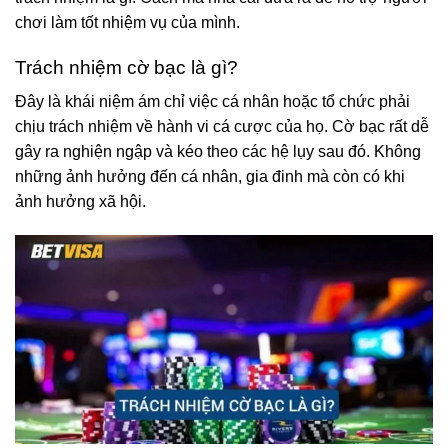
chơi làm tốt nhiệm vụ của mình.
Trách nhiệm cờ bạc là gì?
Đây là khái niệm ám chỉ việc cá nhân hoặc tổ chức phải
chịu trách nhiệm về hành vi cá cược của họ. Cờ bạc rất dễ
gây ra nghiện ngập và kéo theo các hệ lụy sau đó. Không
những ảnh hưởng đến cá nhân, gia đinh mà còn có khi
ảnh hưởng xã hội.