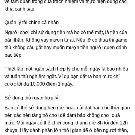
về tầm quan trọng của trách nhiệm và thực hiện đúng các
khía cạnh sau:
Quản lý tài chính cá nhân
Người chơi chỉ sử dụng tiền mà họ có thể mất, là tiền của
bản thân. Không vay mượn từ ai. Nếu lỡ có thua thì game
thủ không cáu gắt hay muốn mượn tiền người quen đánh
bạc tiếp.
Thiết lập một ngân sách hợp lý cho mỗi ngày là bao nhiêu
và tuân thủ nghiêm ngặt. Ví dụ bạn đặt ra hạn mức chỉ
cược tối đa 10.000 điểm 1 ngày.
Sử dụng thời gian hợp lý
Bạn có thể sử dụng hẹn giờ hoặc cài đặt hạn chế thời gian
trên các nền tảng trò chơi để đảm bảo không chơi quá
mức. Mỗi ngày có thể chơi trong khung giờ 8h tối đến 12h
khuya. Hãy dành phần lớn thời gian để ở bên người thân,