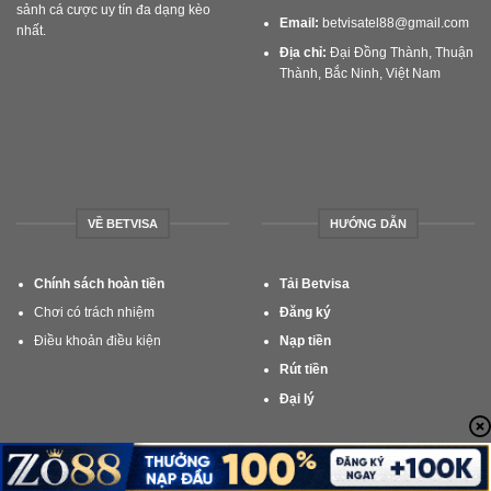
sảnh cá cược uy tín đa dạng kèo
Email:
betvisatel88@gmail.com
nhất.
Địa chỉ:
Đại Đồng Thành, Thuận
Thành, Bắc Ninh, Việt Nam
VỀ BETVISA
HƯỚNG DẪN
Chính sách hoàn tiền
Tải Betvisa
Chơi có trách nhiệm
Đăng ký
Điều khoản điều kiện
Nạp tiền
Rút tiền
Đại lý