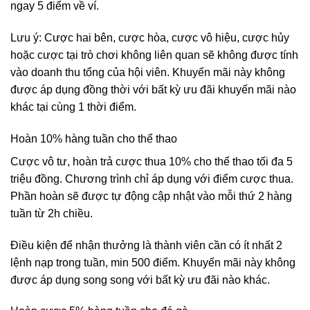
ngay 5 điểm về ví.
Lưu ý: Cược hai bên, cược hòa, cược vô hiệu, cược hủy
hoặc cược tại trò chơi không liên quan sẽ không được tính
vào doanh thu tổng của hội viên. Khuyến mãi này không
được áp dụng đồng thời với bất kỳ ưu đãi khuyến mãi nào
khác tại cùng 1 thời điểm.
Hoàn 10% hàng tuần cho thể thao
Cược vô tư, hoàn trả cược thua 10% cho thể thao tối đa 5
triệu đồng. Chương trình chỉ áp dụng với điểm cược thua.
Phần hoàn sẽ được tự động cập nhật vào mỗi thứ 2 hàng
tuần từ 2h chiều.
Điều kiện để nhận thưởng là thành viên cần có ít nhất 2
lệnh nạp trong tuần, min 500 điểm. Khuyến mãi này không
được áp dụng song song với bất kỳ ưu đãi nào khác.