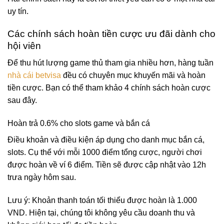
uy tín.
Các chính sách hoàn tiền cược ưu đãi dành cho
hội viên
Để thu hút lượng game thủ tham gia nhiều hơn, hàng tuần
nhà cái betvisa
đều có chuyên mục khuyến mãi và hoàn
tiền cược. Bạn có thể tham khảo 4 chính sách hoàn cược
sau đây.
Hoàn trả 0.6% cho slots game và bắn cá
Điều khoản và điều kiện áp dụng cho danh mục bắn cá,
slots. Cụ thể với mỗi 1000 điểm tổng cược, người chơi
được hoàn về ví 6 điểm. Tiền sẽ được cập nhật vào 12h
trưa ngày hôm sau.
Lưu ý: Khoản thanh toán tối thiểu được hoàn là 1.000
VND. Hiện tại, chúng tôi không yêu cầu doanh thu và