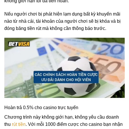
không giới hạn tối đa tiền hoàn.
Nếu người chơi bị phát hiện lạm dụng bất kỳ khuyến mãi
nào từ nhà cái, tài khoản của người chơi sẽ bị khóa và bị
đóng băng tiền rút mà không cần thông báo trước.
Hoàn trả 0.5% cho casino trực tuyến
Chương trình này không giới hạn, không yêu cầu doanh
thu
rút tiền
. Với mỗi 1000 điểm cược cho casino bạn nhận