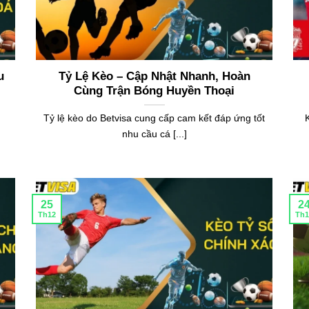
u
Tỷ Lệ Kèo – Cập Nhật Nhanh, Hoàn
Cùng Trận Bóng Huyền Thoại
Tỷ lệ kèo do Betvisa cung cấp cam kết đáp ứng tốt
K
nhu cầu cá [...]
25
2
Th12
Th1