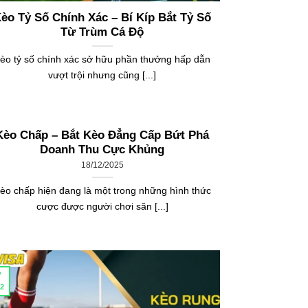
èo Tỷ Số Chính Xác – Bí Kíp Bắt Tỷ Số
Từ Trùm Cá Độ
èo tỷ số chính xác sở hữu phần thưởng hấp dẫn
vượt trội nhưng cũng [...]
Kèo Chấp – Bắt Kèo Đẳng Cấp Bứt Phá
Doanh Thu Cực Khủng
18/12/2025
èo chấp hiện đang là một trong những hình thức
cược được người chơi săn [...]
7
2