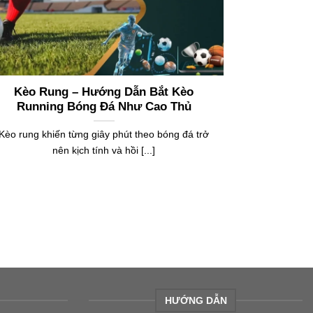
Kèo Rung – Hướng Dẫn Bắt Kèo
Running Bóng Đá Như Cao Thủ
Kèo rung khiến từng giây phút theo bóng đá trở
nên kịch tính và hồi [...]
HƯỚNG DẪN