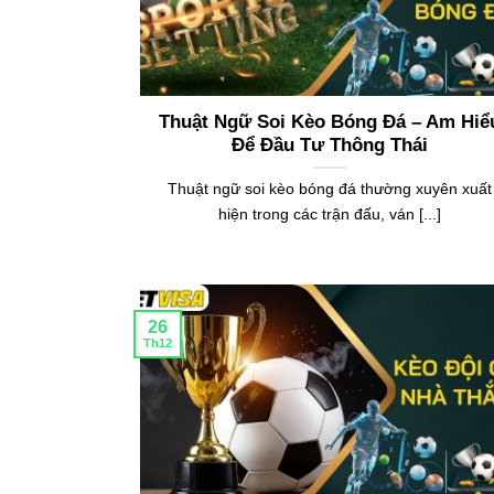
Thuật Ngữ Soi Kèo Bóng Đá – Am Hiể
Để Đầu Tư Thông Thái
Thuật ngữ soi kèo bóng đá thường xuyên xuất
hiện trong các trận đấu, ván [...]
26
Th12