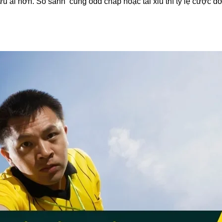
u ái hơn. So sánh cùng odd chấp hoặc tài xỉu thì tỷ lệ cược đ