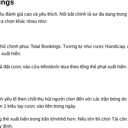
ings
u đánh giá cao và yêu thích. Nổi bật chính là sự đa dạng trong 
lựa chọn khác nhau như:
y thử chinh phục Total Bookings. Tương tự như cược Handicap, 
 xuất hiện.
đặt cược vào cửa trên/dưới dựa theo tổng thẻ phạt xuất hiện.
h yếu tố then chốt thu hút người chơi đến với các trận bóng do
 1 triệu tay cược vào tiền trong ngày.
thẻ xuất hiện trong trận lớn/nhỏ hơn. Nếu lớn thì chơi Tài còn 
y định.