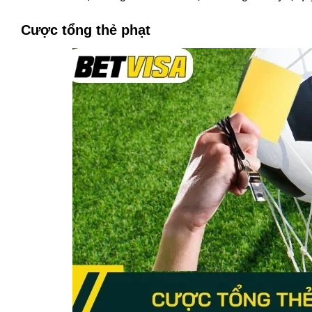
Cược tổng thẻ phạt