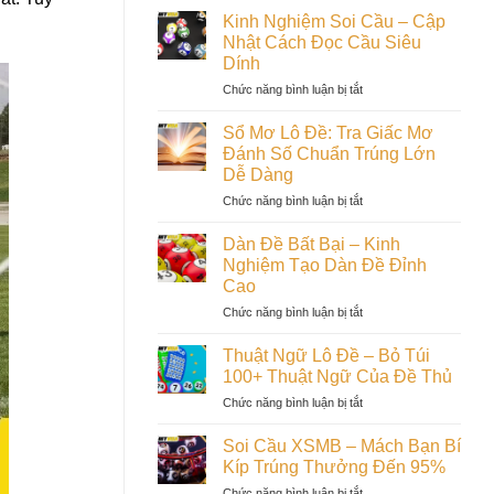
Tính
Lộ,
Đồng
Kinh Nghiệm Soi Cầu – Cập
Tiền
Cứ
Nhật Cách Đọc Cầu Siêu
Lô
Đầu
Dính
Đề:
Tư
ở
Chức năng bình luận bị tắt
Mẹo
Là
Kinh
Tính
Có
Nghiệm
Vừa
Lời
Sổ Mơ Lô Đề: Tra Giấc Mơ
Soi
Nhanh
Đánh Số Chuẩn Trúng Lớn
Cầu
Vừa
Dễ Dàng
–
Chính
ở
Chức năng bình luận bị tắt
Cập
Xác
Sổ
Nhật
100%
Mơ
Cách
Dàn Đề Bất Bại – Kinh
Lô
Đọc
Nghiệm Tạo Dàn Đề Đỉnh
Đề:
Cầu
Cao
Tra
Siêu
ở
Chức năng bình luận bị tắt
Giấc
Dính
Dàn
Mơ
Đề
Đánh
Thuật Ngữ Lô Đề – Bỏ Túi
Bất
Số
100+ Thuật Ngữ Của Đề Thủ
Bại
Chuẩn
ở
Chức năng bình luận bị tắt
–
Trúng
Thuật
Kinh
Lớn
Ngữ
Nghiệm
Soi Cầu XSMB – Mách Bạn Bí
Dễ
Lô
Tạo
Dàng
Kíp Trúng Thưởng Đến 95%
Đề
Dàn
ở
Chức năng bình luận bị tắt