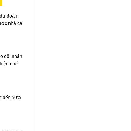
 dự đoán
được nhà cái
eo dõi nhận
 hiện cuối
ạt đến 50%