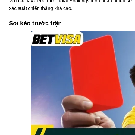
Với các tay cược mới, Total Bookings luôn nhận nhiều sự ư
xác suất chiến thắng khá cao.
Soi kèo trước trận