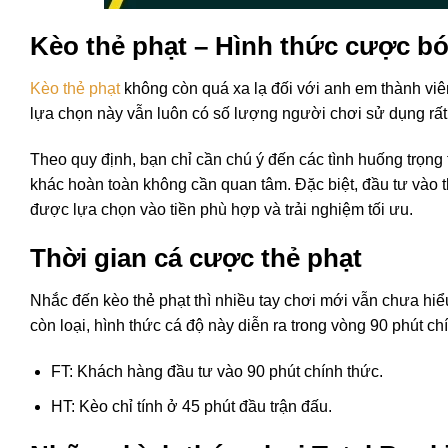
Kèo thẻ phạt – Hình thức cược b
Kèo thẻ phạt
không còn quá xa lạ đối với anh em thành vi
lựa chọn này vẫn luôn có số lượng người chơi sử dụng rất
Theo quy định, bạn chỉ cần chú ý đến các tình huống trọng 
khác hoàn toàn không cần quan tâm. Đặc biệt, đầu tư vào th
được lựa chọn vào tiền phù hợp và trải nghiệm tối ưu.
Thời gian cá cược thẻ phạt
Nhắc đến kèo thẻ phạt thì nhiều tay chơi mới vẫn chưa hiể
còn loại, hình thức cá độ này diễn ra trong vòng 90 phút 
FT: Khách hàng đầu tư vào 90 phút chính thức.
HT: Kèo chỉ tính ở 45 phút đầu trận đấu.