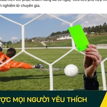
h nghiệm từ chuyên gia.