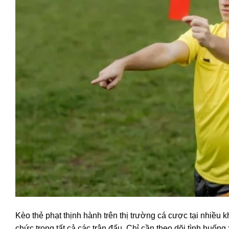
Kèo thẻ phạt thịnh hành trên thị trường cá cược tại nhiều
chức trong tất cả các trận đấu. Chỉ cần theo dõi tình huốn