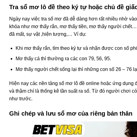
Tra sổ mơ lô đề theo ký tự hoặc chủ đề gi
Ngày nay việc tra sổ mơ đã dễ dàng hơn rất nhiều nhờ vào 
khóa như mơ thấy rắn, mơ thấy tiền, mơ thấy người chết
đã mất, sự vật ,hiện tượng,… Ví dụ:
Khi mơ thấy rắn, tìm theo ký tự và nhận được con số phổ 
Mơ thấy cá thì thường ra các con 79, 56, 95.
Mơ thấy người chết sống lại thì những con số 26 – 76 l
Hiện nay các nền tảng sổ mơ lô đề online hoặc ứng dụng điệ
và thậm chí là thống kê tần suất ra số. Từ đó người chơi 
như trước.
Ghi chép và lưu sổ mơ của riêng bản thân