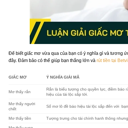
Để biết giấc mơ vừa qua của bạn có ý nghĩa gì và tương ứn
đây. Đảm bảo có thể giúp bạn thắng lớn và
rút tiền tại Betv
GIẤC MƠ
Ý NGHĨA GIẢI MÃ
Rắn là biểu tượng cho quyền lực, điềm báo rằ
Mơ thấy rắn
hiệu của tài lộc sắp tới.
Mơ thấy người
Sổ mơ lô đề báo hiệu tài lộc sắp đến với bạn
chết
Mơ thấy tiền
Tượng trưng cho tài chính hanh thông nhưng 
Mơ thấy rụng