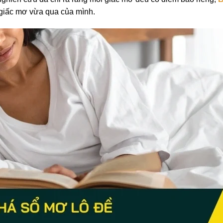
giấc mơ vừa qua của mình.