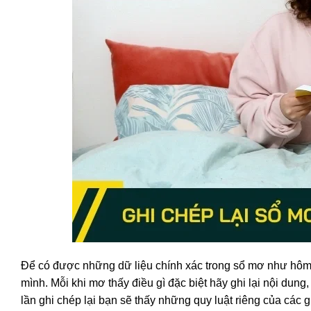
Để có được những dữ liệu chính xác trong sổ mơ như hôm 
mình. Mỗi khi mơ thấy điều gì đặc biệt hãy ghi lại nội dun
lần ghi chép lại bạn sẽ thấy những quy luật riêng của các 