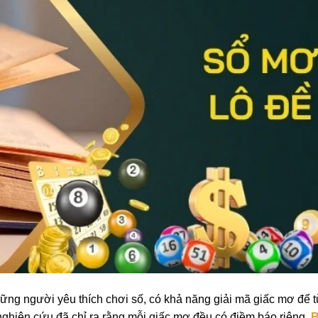
ững người yêu thích chơi số, có khả năng giải mã giấc mơ để t
 nghiên cứu đã chỉ ra rằng mỗi giấc mơ đều có điềm báo riêng,
B