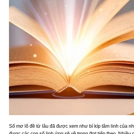
Sổ mơ lô đề từ lâu đã được xem như bí kíp tâm linh của nh
được các con số linh ứng sẽ về trong đợt tiếp theo. Nhiều