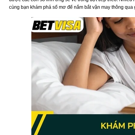
cùng bạn khám phá sổ mơ để nắm bắt vận may thông qua 