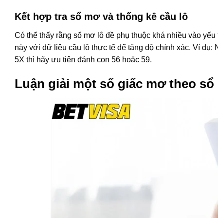
Kết hợp tra sổ mơ và thống kê cầu lô
Có thể thấy rằng sổ mơ lô đề phụ thuộc khá nhiều vào yếu
này với dữ liệu cầu lô thực tế để tăng độ chính xác. Ví d
5X thì hãy ưu tiên đánh con 56 hoặc 59.
Luận giải một số giấc mơ theo sổ