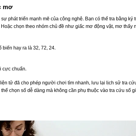
ấc mơ
sự phát triển mạnh mẽ của công nghệ. Bạn có thể tra bằng ký t
… Hoặc chọn theo nhóm chủ đề như giấc mơ động vật, mơ thấy 
biến hay ra là 32, 72, 24.
ại cực chuẩn.
n tử đã cho phép người chơi tìm nhanh, lưu lại lịch sử tra cứu
có thể chọn số dễ dàng mà không cần phụ thuộc vào tra cứu sổ g