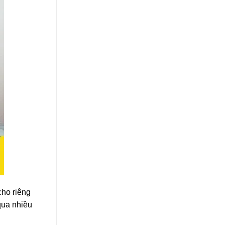
cho riêng
qua nhiều