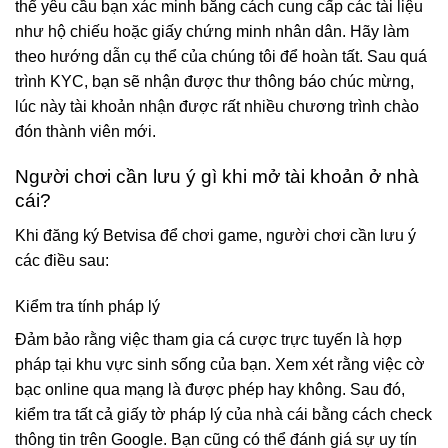
thể yêu cầu bạn xác minh bằng cách cung cấp các tài liệu
như hộ chiếu hoặc giấy chứng minh nhân dân. Hãy làm
theo hướng dẫn cụ thể của chúng tôi để hoàn tất. Sau quá
trình KYC, bạn sẽ nhận được thư thông báo chúc mừng,
lúc này tài khoản nhận được rất nhiều chương trình chào
đón thành viên mới.
Người chơi cần lưu ý gì khi mở tài khoản ở nhà
cái?
Khi đăng ký Betvisa để chơi game, người chơi cần lưu ý
các điều sau:
Kiểm tra tính pháp lý
Đảm bảo rằng việc tham gia cá cược trực tuyến là hợp
pháp tại khu vực sinh sống của bạn. Xem xét rằng việc cờ
bạc online qua mạng là được phép hay không. Sau đó,
kiểm tra tất cả giấy tờ pháp lý của nhà cái bằng cách check
thông tin trên Google. Bạn cũng có thể đánh giá sự uy tín