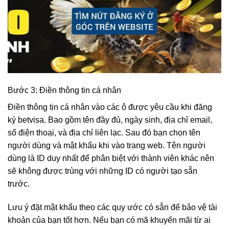
Bước 3: Điền thông tin cá nhân
Điền thông tin cá nhân vào các ô được yêu cầu khi đăng
ký betvisa. Bao gồm tên đầy đủ, ngày sinh, địa chỉ email,
số điện thoại, và địa chỉ liên lạc. Sau đó bạn chọn tên
người dùng và mật khẩu khi vào trang web. Tên người
dùng là ID duy nhất để phân biệt với thành viên khác nên
sẽ không được trùng với những ID có người tạo sẵn
trước.
Lưu ý đặt mật khẩu theo các quy ước có sẵn để bảo vệ tài
khoản của bạn tốt hơn. Nếu bạn có mã khuyến mãi từ ai