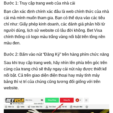
Bước 1: Truy cập trang web của nhà cái
Bạn cần xác định chính xác đâu là web chính thức của nhà
cái mà mình muốn tham gia. Bạn có thể dựa vào các tiêu
chí như: Giấy phép kinh doanh, các đánh giá phản hồi từ
người dùng, lịch sử website có lâu đời không. Bet Visa
chính thống có logo màu trắng vàng nổi bật trên tông nền
màu đen.
Bước 2: Bấm vào nút “Đăng Ký” trên hàng phím chức năng
Sau khi truy cập trang web, hãy nhìn lên phía trên góc trên
cùng của trang chủ sẽ thấy ngay cái nút này được thiết kế
nổi bật. Cả trên giao diện điện thoại hay máy tính máy
bảng thì vị trí của chúng cũng tương đối giống với trên
website.