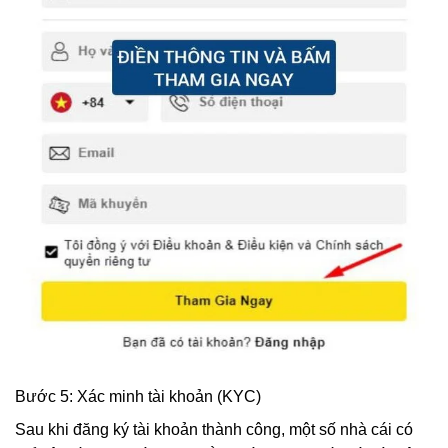
Bước 5: Xác minh tài khoản (KYC)
Sau khi đăng ký tài khoản thành công, một số nhà cái có