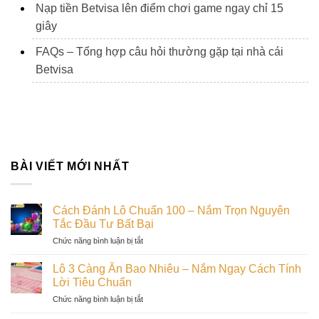
Nạp tiền Betvisa lên điểm chơi game ngay chỉ 15
giây
FAQs – Tổng hợp câu hỏi thường gặp tại nhà cái
Betvisa
BÀI VIẾT MỚI NHẤT
Cách Đánh Lô Chuẩn 100 – Nắm Trọn Nguyên
Tắc Đầu Tư Bất Bại
ở
Chức năng bình luận bị tắt
Cách
Đánh
Lô 3 Càng Ăn Bao Nhiêu – Nắm Ngay Cách Tính
Lô
Lời Tiêu Chuẩn
Chuẩn
ở
Chức năng bình luận bị tắt
100
Lô
–