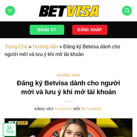
Bỏ
qua
nội
dung
ĐĂNG KÝ
ĐĂNG NHẬP
Trang Chủ
»
Hướng dẫn
»
Đăng ký Betvisa dành cho
người mới và lưu ý khi mở tài khoản
HƯỚNG DẪN
Đăng ký Betvisa dành cho người
mới và lưu ý khi mở tài khoản
ĐĂNG VÀO
11/04/2024
BỞI
BETVISATEL
11
Th4