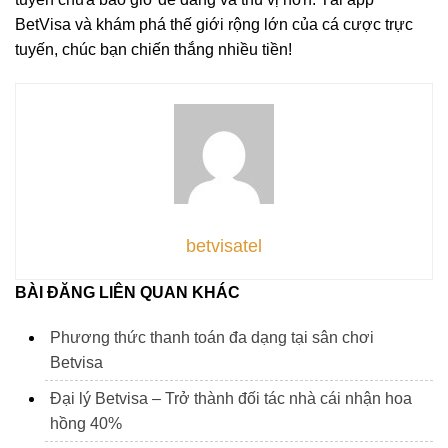
BetVisa và khám phá thế giới rộng lớn của cá cược trực
tuyến, chúc bạn chiến thắng nhiều tiền!
betvisatel
BÀI ĐĂNG LIÊN QUAN KHÁC
Phương thức thanh toán đa dạng tại sân chơi
Betvisa
Đại lý Betvisa – Trở thành đối tác nhà cái nhận hoa
hồng 40%