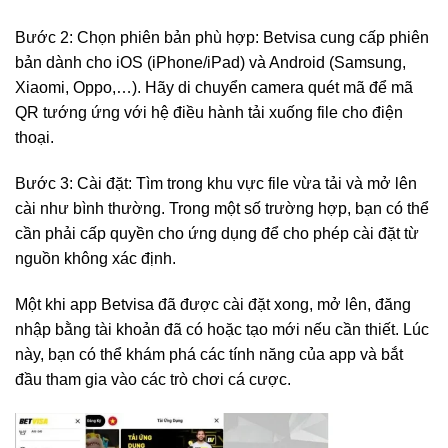
Bước 2: Chọn phiên bản phù hợp: Betvisa cung cấp phiên
bản dành cho iOS (iPhone/iPad) và Android (Samsung,
Xiaomi, Oppo,…). Hãy di chuyển camera quét mã để mã
QR tướng ứng với hệ điều hành tải xuống file cho điện
thoại.
Bước 3: Cài đặt: Tìm trong khu vực file vừa tải và mở lên
cài như bình thường. Trong một số trường hợp, bạn có thể
cần phải cấp quyền cho ứng dụng để cho phép cài đặt từ
nguồn không xác định.
Một khi app Betvisa đã được cài đặt xong, mở lên, đăng
nhập bằng tài khoản đã có hoặc tạo mới nếu cần thiết. Lúc
này, bạn có thể khám phá các tính năng của app và bắt
đầu tham gia vào các trò chơi cá cược.