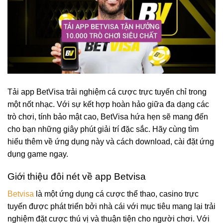
Tải app BetVisa trải nghiệm cá cược trực tuyến chỉ trong
một nốt nhạc. Với sự kết hợp hoàn hảo giữa đa dạng các
trò chơi, tính bảo mật cao, BetVisa hứa hẹn sẽ mang đến
cho bạn những giây phút giải trí đặc sắc. Hãy cùng tìm
hiểu thêm về ứng dụng này và cách download, cài đặt ứng
dụng game ngay.
Giới thiệu đôi nét về app Betvisa
Betvisa
là một ứng dụng cá cược thể thao, casino trực
tuyến được phát triển bởi nhà cái với mục tiêu mang lại trải
nghiệm đặt cược thú vị và thuận tiện cho người chơi. Với