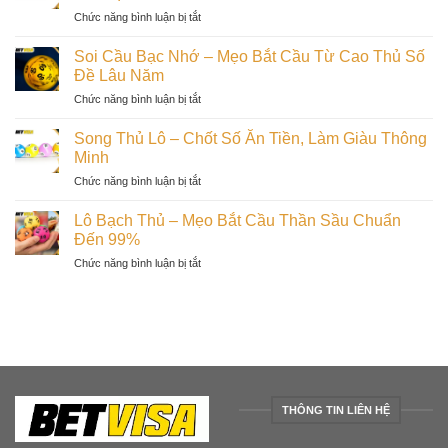
–
Thuật
ở
Chức năng bình luận bị tắt
Mách
Ngữ
Soi
Bạn
Của
Cầu
Bí
Soi Cầu Bạc Nhớ – Mẹo Bắt Cầu Từ Cao Thủ Số
Đề
Bạch
Kíp
Đề Lâu Năm
Thủ
Thủ
Trúng
ở
Chức năng bình luận bị tắt
Lô:
Thưởng
Soi
Cách
Đến
Cầu
Chốt
Song Thủ Lô – Chốt Số Ăn Tiền, Làm Giàu Thông
95%
Bạc
Số
Minh
Nhớ
Từ
ở
Chức năng bình luận bị tắt
–
Chuyên
Song
Mẹo
Gia
Thủ
Bắt
Lô Bạch Thủ – Mẹo Bắt Cầu Thần Sầu Chuẩn
Cực
Lô
Cầu
Đến 99%
Chuẩn
–
Từ
ở
Chức năng bình luận bị tắt
Chốt
Cao
Lô
Số
Thủ
Bạch
Ăn
Số
Thủ
Tiền,
Đề
–
Làm
Lâu
Mẹo
Giàu
Năm
Bắt
Thông
Cầu
Minh
Thần
THÔNG TIN LIÊN HỆ
Sầu
Chuẩn