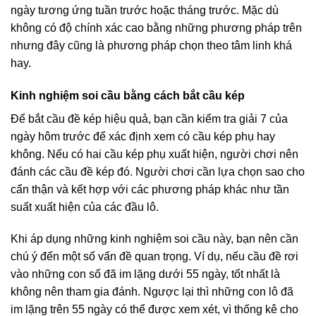
ngày tương ứng tuần trước hoặc tháng trước. Mặc dù
không có độ chính xác cao bằng những phương pháp trên
nhưng đây cũng là phương pháp chọn theo tâm linh khá
hay.
Kinh nghiệm soi cầu bằng cách bắt cầu kép
Để bắt cầu đề kép hiệu quả, bạn cần kiểm tra giải 7 của
ngày hôm trước để xác định xem có cầu kép phụ hay
không. Nếu có hai cầu kép phụ xuất hiện, người chơi nên
đánh các cầu đề kép đó. Người chơi cần lựa chọn sao cho
cẩn thận và kết hợp với các phương pháp khác như tần
suất xuất hiện của các đầu lô.
Khi áp dụng những kinh nghiệm soi cầu này, bạn nên cần
chú ý đến một số vấn đề quan trọng. Ví dụ, nếu cầu đề rơi
vào những con số đã im lặng dưới 55 ngày, tốt nhất là
không nên tham gia đánh. Ngược lại thì những con lô đã
im lặng trên 55 ngày có thể được xem xét, vì thống kê cho