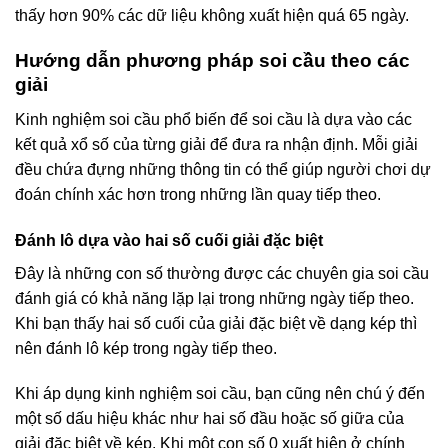
thấy hơn 90% các dữ liệu không xuất hiện quá 65 ngày.
Hướng dẫn phương pháp soi cầu theo các
giải
Kinh nghiệm soi cầu phổ biến để soi cầu là dựa vào các
kết quả xổ số của từng giải để đưa ra nhận định. Mỗi giải
đều chứa đựng những thông tin có thể giúp người chơi dự
đoán chính xác hơn trong những lần quay tiếp theo.
Đánh lô dựa vào hai số cuối giải đặc biệt
Đây là những con số thường được các chuyên gia soi cầu
đánh giá có khả năng lặp lại trong những ngày tiếp theo.
Khi bạn thấy hai số cuối của giải đặc biệt về dạng kép thì
nên đánh lô kép trong ngày tiếp theo.
Khi áp dụng kinh nghiệm soi cầu, bạn cũng nên chú ý đến
một số dấu hiệu khác như hai số đầu hoặc số giữa của
giải đặc biệt về kép. Khi một con số 0 xuất hiện ở chính