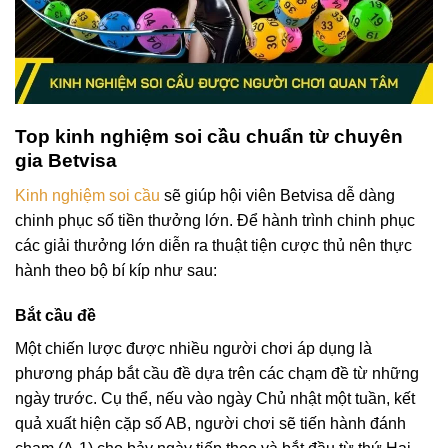
Top kinh nghiệm soi cầu chuẩn từ chuyên
gia Betvisa
Kinh nghiệm soi cầu
sẽ giúp hội viên Betvisa dễ dàng
chinh phục số tiền thưởng lớn. Để hành trình chinh phục
các giải thưởng lớn diễn ra thuật tiện cược thủ nên thực
hành theo bộ bí kíp như sau:
Bắt cầu đề
Một chiến lược được nhiều người chơi áp dụng là
phương pháp bắt cầu đề dựa trên các chạm đề từ những
ngày trước. Cụ thể, nếu vào ngày Chủ nhật một tuần, kết
quả xuất hiện cặp số AB, người chơi sẽ tiến hành đánh