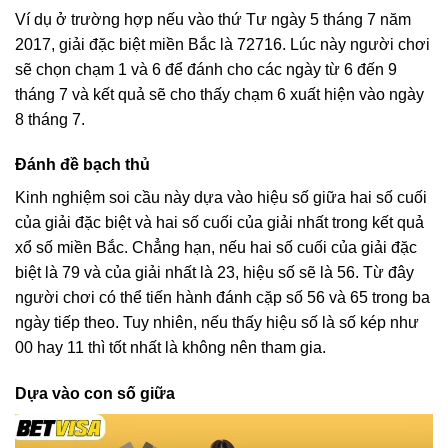
Ví dụ ở trường hợp nếu vào thứ Tư ngày 5 tháng 7 năm
2017, giải đặc biệt miền Bắc là 72716. Lúc này người chơi
sẽ chọn chạm 1 và 6 để đánh cho các ngày từ 6 đến 9
tháng 7 và kết quả sẽ cho thấy chạm 6 xuất hiện vào ngày
8 tháng 7.
Đánh đề bạch thủ
Kinh nghiệm soi cầu này dựa vào hiệu số giữa hai số cuối
của giải đặc biệt và hai số cuối của giải nhất trong kết quả
xổ số miền Bắc. Chẳng hạn, nếu hai số cuối của giải đặc
biệt là 79 và của giải nhất là 23, hiệu số sẽ là 56. Từ đây
người chơi có thể tiến hành đánh cặp số 56 và 65 trong ba
ngày tiếp theo. Tuy nhiên, nếu thấy hiệu số là số kép như
00 hay 11 thì tốt nhất là không nên tham gia.
Dựa vào con số giữa