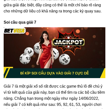
giữa giải đặc biệt, đây cũng có thể là một chỉ báo rõ ràng
cho những dữ liệu có khả năng ra trong các kỳ quay sau.
Soi cầu qua giải 7
Giải 7 là một giải xổ số rất được các game thủ lô đề chú ý
vì từ kết quả của giải này, bạn có thể tìm ra các bộ cầu tiềm
năng. Chẳng hạn trong một ngày như ngày 14/06/2022,
nếu giải 7 có kết quả như sau: 95, 92, 61, 53, người chơi