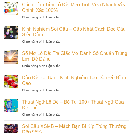
Pháp
Cách
Cách Tính Tiền Lô Đề: Mẹo Tính Vừa Nhanh Vừa
Soi
Đánh
Tính
Chính Xác 100%
Cầu
Lô
Tiền
Thua
ở
Chức năng bình luận bị tắt
Chưa
Lô
Lỗ
Cách
Từng
Xiên
Tính
Tiết
Kinh Nghiệm Soi Cầu – Cập Nhật Cách Đọc Cầu
Chuẩn
Tiền
Lộ,
Siêu Dính
Từng
Lô
Cứ
Đồng
ở
Chức năng bình luận bị tắt
Đề:
Đầu
Kinh
Mẹo
Tư
Nghiệm
Tính
Sổ Mơ Lô Đề: Tra Giấc Mơ Đánh Số Chuẩn Trúng
Là
Soi
Vừa
Lớn Dễ Dàng
Có
Cầu
Nhanh
Lời
ở
Chức năng bình luận bị tắt
–
Vừa
Sổ
Cập
Chính
Mơ
Nhật
Dàn Đề Bất Bại – Kinh Nghiệm Tạo Dàn Đề Đỉnh
Xác
Lô
Cách
Cao
100%
Đề:
Đọc
ở
Chức năng bình luận bị tắt
Tra
Cầu
Dàn
Giấc
Siêu
Đề
Mơ
Thuật Ngữ Lô Đề – Bỏ Túi 100+ Thuật Ngữ Của
Dính
Bất
Đánh
Đề Thủ
Bại
Số
ở
Chức năng bình luận bị tắt
–
Chuẩn
Thuật
Kinh
Trúng
Ngữ
Nghiệm
Soi Cầu XSMB – Mách Bạn Bí Kíp Trúng Thưởng
Lớn
Lô
Tạo
Đến 95%
Dễ