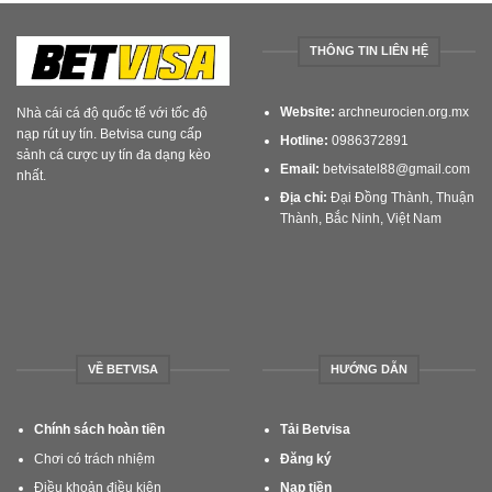
Bắt
Thông
Cầu
Minh
Thần
THÔNG TIN LIÊN HỆ
Sầu
Chuẩn
Đến
Website:
archneurocien.org.mx
Nhà cái cá độ quốc tế với tốc độ
99%
nạp rút uy tín. Betvisa cung cấp
Hotline:
0986372891
sảnh cá cược uy tín đa dạng kèo
Email:
betvisatel88@gmail.com
nhất.
Địa chỉ:
Đại Đồng Thành, Thuận
Thành, Bắc Ninh, Việt Nam
VỀ BETVISA
HƯỚNG DẪN
Chính sách hoàn tiền
Tải Betvisa
Chơi có trách nhiệm
Đăng ký
Điều khoản điều kiện
Nạp tiền