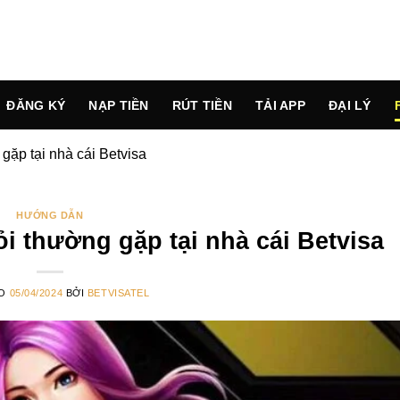
ĐĂNG KÝ
NẠP TIỀN
RÚT TIỀN
TẢI APP
ĐẠI LÝ
ặp tại nhà cái Betvisa
HƯỚNG DẪN
i thường gặp tại nhà cái Betvisa
ÀO
05/04/2024
BỞI
BETVISATEL