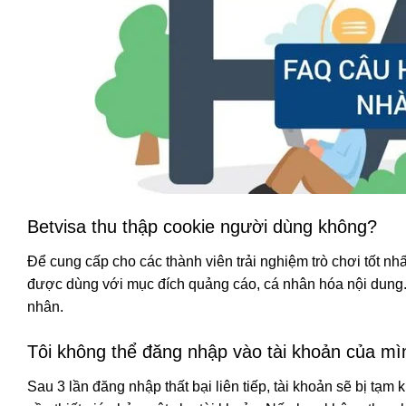
Betvisa thu thập cookie người dùng không?
Để cung cấp cho các thành viên trải nghiệm trò chơi tốt nhấ
được dùng với mục đích quảng cáo, cá nhân hóa nội dung. M
nhân.
Tôi không thể đăng nhập vào tài khoản của mì
Sau 3 lần đăng nhập thất bại liên tiếp, tài khoản sẽ bị tạ