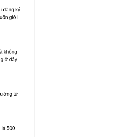
hi đăng ký
uốn giới
mà không
ng ở đây
thưởng từ
 là 500