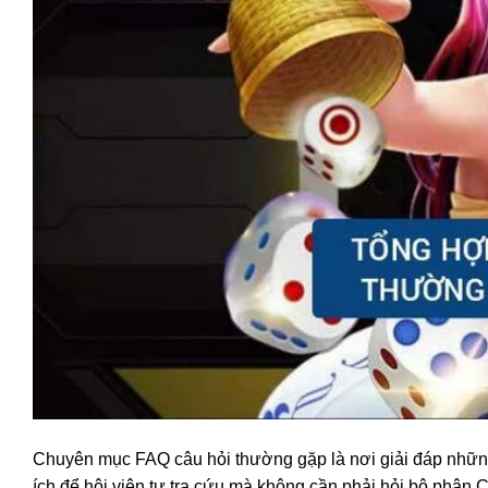
Chuyên mục FAQ câu hỏi thường gặp là nơi giải đáp nhữn
ích để hội viên tự tra cứu mà không cần phải hỏi bộ phậ