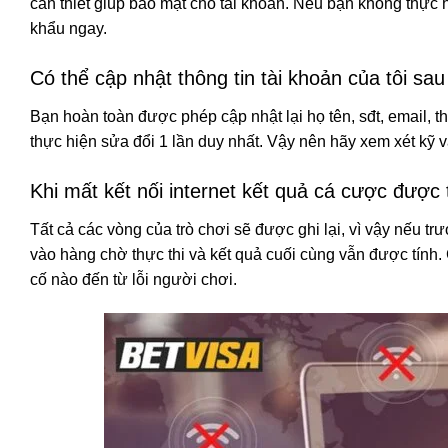
cần thiết giúp bảo mật cho tài khoản. Nếu bạn không thực h
khẩu ngay.
Có thể cập nhật thông tin tài khoản của tôi sa
Bạn hoàn toàn được phép cập nhật lại họ tên, sđt, email, t
thực hiện sửa đổi 1 lần duy nhất. Vậy nên hãy xem xét kỹ v
Khi mất kết nối internet kết quả cá cược được
Tất cả các vòng của trò chơi sẽ được ghi lại, vì vậy nếu t
vào hàng chờ thực thi và kết quả cuối cùng vẫn được tính.
cố nào đến từ lỗi người chơi.