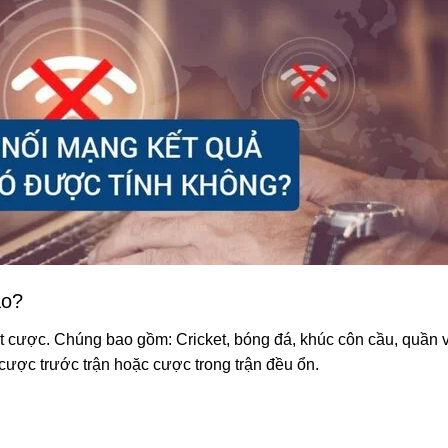
ào?
t cược. Chúng bao gồm: Cricket, bóng đá, khúc côn cầu, quần 
cược trước trận hoặc cược trong trận đều ổn.