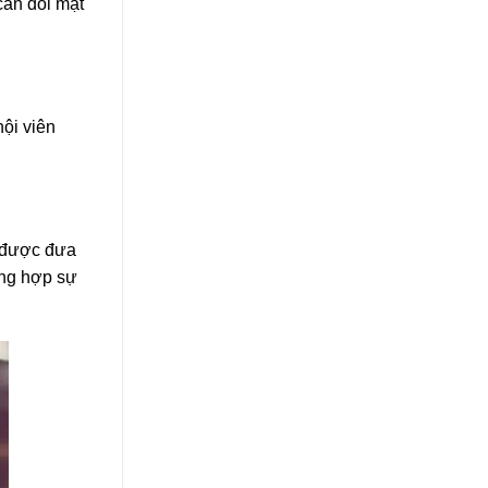
cần đổi mật
Mẹo
Giàu
Năm
Bắt
Thông
Cầu
Minh
Thần
Sầu
Chuẩn
Đến
hội viên
99%
n được đưa
ờng hợp sự