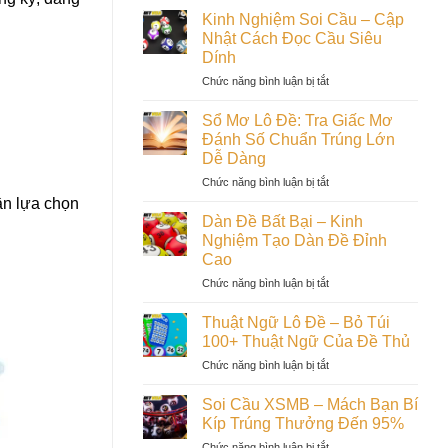
Tính
Lộ,
Đồng
Kinh Nghiệm Soi Cầu – Cập
Tiền
Cứ
Nhật Cách Đọc Cầu Siêu
Lô
Đầu
Dính
Đề:
Tư
ở
Chức năng bình luận bị tắt
Mẹo
Là
Kinh
Tính
Có
Nghiệm
Vừa
Lời
Sổ Mơ Lô Đề: Tra Giấc Mơ
Soi
Nhanh
Đánh Số Chuẩn Trúng Lớn
Cầu
Vừa
Dễ Dàng
–
Chính
ở
Chức năng bình luận bị tắt
Cập
Xác
Sổ
Nhật
100%
ần lựa chọn
Mơ
Cách
Dàn Đề Bất Bại – Kinh
Lô
Đọc
Nghiệm Tạo Dàn Đề Đỉnh
Đề:
Cầu
Cao
Tra
Siêu
ở
Chức năng bình luận bị tắt
Giấc
Dính
Dàn
Mơ
Đề
Đánh
Thuật Ngữ Lô Đề – Bỏ Túi
Bất
Số
100+ Thuật Ngữ Của Đề Thủ
Bại
Chuẩn
ở
Chức năng bình luận bị tắt
–
Trúng
Thuật
Kinh
Lớn
Ngữ
Nghiệm
Soi Cầu XSMB – Mách Bạn Bí
Dễ
Lô
Tạo
Dàng
Kíp Trúng Thưởng Đến 95%
Đề
Dàn
ở
Chức năng bình luận bị tắt