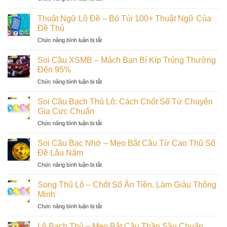
Cầu
Dàn
Giấc
Siêu
Đề
Mơ
Thuật Ngữ Lô Đề – Bỏ Túi 100+ Thuật Ngữ Của
Dính
Bất
Đánh
Đề Thủ
Bại
Số
ở
Chức năng bình luận bị tắt
–
Chuẩn
Thuật
Kinh
Trúng
Ngữ
Nghiệm
Soi Cầu XSMB – Mách Bạn Bí Kíp Trúng Thưởng
Lớn
Lô
Tạo
Đến 95%
Dễ
Đề
Dàn
Dàng
ở
Chức năng bình luận bị tắt
–
Đề
Soi
Bỏ
Đỉnh
Cầu
Túi
Soi Cầu Bạch Thủ Lô: Cách Chốt Số Từ Chuyên
Cao
XSMB
100+
Gia Cực Chuẩn
–
Thuật
ở
Chức năng bình luận bị tắt
Mách
Ngữ
Soi
Bạn
Của
Cầu
Bí
Soi Cầu Bạc Nhớ – Mẹo Bắt Cầu Từ Cao Thủ Số
Đề
Bạch
Kíp
Đề Lâu Năm
Thủ
Thủ
Trúng
ở
Chức năng bình luận bị tắt
Lô:
Thưởng
Soi
Cách
Đến
Cầu
Chốt
Song Thủ Lô – Chốt Số Ăn Tiền, Làm Giàu Thông
95%
Bạc
Số
Minh
Nhớ
Từ
ở
Chức năng bình luận bị tắt
–
Chuyên
Song
Mẹo
Gia
Thủ
Bắt
Lô Bạch Thủ – Mẹo Bắt Cầu Thần Sầu Chuẩn
Cực