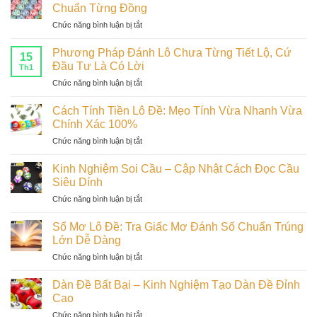
Khi
Nắm
Chuẩn Từng Đồng
Bất
Chơi
Ngay
Bại
ở
Chức năng bình luận bị tắt
Lô
Cách
Lô
Đề
Tính
Xiên
–
Phương Pháp Đánh Lô Chưa Từng Tiết Lộ, Cứ
Lời
15
Ăn
Lỗi
Đầu Tư Là Có Lời
Tiêu
Th1
Bao
Cơ
Chuẩn
ở
Chức năng bình luận bị tắt
Nhiêu?
Bản
Phương
2
Khiến
Pháp
Cách
Cách Tính Tiền Lô Đề: Mẹo Tính Vừa Nhanh Vừa
Soi
Đánh
Tính
Chính Xác 100%
Cầu
Lô
Tiền
Thua
ở
Chức năng bình luận bị tắt
Chưa
Lô
Lỗ
Cách
Từng
Xiên
Tính
Tiết
Kinh Nghiệm Soi Cầu – Cập Nhật Cách Đọc Cầu
Chuẩn
Tiền
Lộ,
Siêu Dính
Từng
Lô
Cứ
Đồng
ở
Chức năng bình luận bị tắt
Đề:
Đầu
Kinh
Mẹo
Tư
Nghiệm
Tính
Sổ Mơ Lô Đề: Tra Giấc Mơ Đánh Số Chuẩn Trúng
Là
Soi
Vừa
Lớn Dễ Dàng
Có
Cầu
Nhanh
Lời
ở
Chức năng bình luận bị tắt
–
Vừa
Sổ
Cập
Chính
Mơ
Nhật
Dàn Đề Bất Bại – Kinh Nghiệm Tạo Dàn Đề Đỉnh
Xác
Lô
Cách
Cao
100%
Đề:
Đọc
ở
Chức năng bình luận bị tắt
Tra