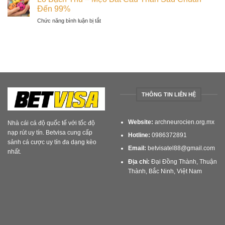
Lô
Cầu
Đến 99%
Chuẩn
–
Từ
ở
Chức năng bình luận bị tắt
Chốt
Cao
Lô
Số
Thủ
Bạch
Ăn
Số
Thủ
Tiền,
Đề
–
Làm
Lâu
Mẹo
Giàu
Năm
Bắt
Thông
Cầu
Minh
Thần
THÔNG TIN LIÊN HỆ
Sầu
Chuẩn
Đến
Website:
archneurocien.org.mx
Nhà cái cá độ quốc tế với tốc độ
99%
nạp rút uy tín. Betvisa cung cấp
Hotline:
0986372891
sảnh cá cược uy tín đa dạng kèo
Email:
betvisatel88@gmail.com
nhất.
Địa chỉ:
Đại Đồng Thành, Thuận
Thành, Bắc Ninh, Việt Nam