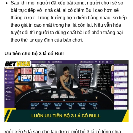
Sau khi mọi người đã xếp bài xong, người chơi sẽ so
bài trực tiếp với nhà cái, ai có điểm Bull cao hơn sẽ
thắng cược. Trong trường hợp điểm bằng nhau, so tiếp
theo giá trị cao nhất trong hai lá còn lại. Nếu vẫn hòa
tuyệt đối thì người ta dùng chất bài để phân thắng bại
theo thứ tự quy định của bàn chơi.
Ưu tiên cho bộ 3 lá có Bull
Việc xếp 5 lá sao cho tạo được một bộ 3 lá có tổng chia