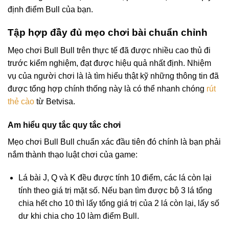
định điểm Bull của bạn.
Tập hợp đầy đủ mẹo chơi bài chuẩn chỉnh
Mẹo chơi Bull Bull trên thực tế đã được nhiều cao thủ đi
trước kiểm nghiệm, đạt được hiệu quả nhất định. Nhiệm
vụ của người chơi là là tìm hiểu thật kỹ những thông tin đã
được tổng hợp chính thống này là có thể nhanh chóng
rút
thẻ cào
từ Betvisa.
Am hiểu quy tắc quy tắc chơi
Mẹo chơi Bull Bull chuẩn xác đầu tiên đó chính là bạn phải
nắm thành thạo luật chơi của game:
Lá bài J, Q và K đều được tính 10 điểm, các lá còn lại
tính theo giá trị mặt số. Nếu bạn tìm được bộ 3 lá tổng
chia hết cho 10 thì lấy tổng giá trị của 2 lá còn lại, lấy số
dư khi chia cho 10 làm điểm Bull.