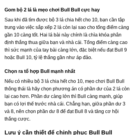
Gom bộ 2 lá là mẹo chơi Bull Bull cực hay
Sau khi đã tìm được bộ 3 lá chia hết cho 10, bạn cần tập
trung vào việc sắp xếp 2 lá còn lại sao cho tổng điểm càng
gần 10 càng tốt. Hai lá bài này chính là chìa khóa phân
định thắng thua giữa bạn và nhà cái. Tổng điểm càng cao
thì sức mạnh của tay bài càng lớn, đặc biệt nếu đạt Bull 9
hoặc Bull 10, tỷ lệ thắng gần như áp đảo.
Chọn ra tổ hợp Bull mạnh nhất
Nếu có nhiều bộ 3 lá chia hết cho 10, mẹo chơi Bull Bull
thông thái là hãy chọn phương án có phần dư của 2 lá còn
lại cao hơn. Phần dư càng lớn thì Bull càng mạnh, giúp
bạn có lợi thế trước nhà cái. Chẳng hạn, giữa phần dư 3
và 8, nên chọn phần dư 8 để đạt Bull 8 và tăng cơ hội
thắng cược.
Lưu ý cần thiết để chinh phục Bull Bull