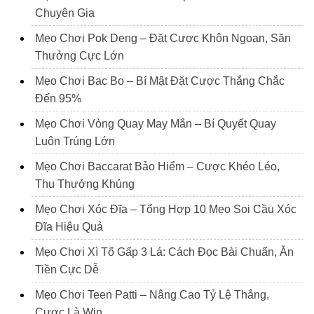
Chuyên Gia
Mẹo Chơi Pok Deng – Đặt Cược Khôn Ngoan, Săn
Thưởng Cực Lớn
Mẹo Chơi Bac Bo – Bí Mật Đặt Cược Thắng Chắc
Đến 95%
Mẹo Chơi Vòng Quay May Mắn – Bí Quyết Quay
Luôn Trúng Lớn
Mẹo Chơi Baccarat Bảo Hiểm – Cược Khéo Léo,
Thu Thưởng Khủng
Mẹo Chơi Xóc Đĩa – Tổng Hợp 10 Mẹo Soi Cầu Xóc
Đĩa Hiệu Quả
Mẹo Chơi Xì Tố Gấp 3 Lá: Cách Đọc Bài Chuẩn, Ăn
Tiền Cực Dễ
Mẹo Chơi Teen Patti – Nâng Cao Tỷ Lệ Thắng,
Cược Là Win