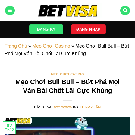
Bỏ
qua
nội
dung
ĐĂNG KÝ
ĐĂNG NHẬP
Trang Chủ
»
Mẹo Chơi Casino
»
Mẹo Chơi Bull Bull – Bứt
Phá Mọi Ván Bài Chốt Lãi Cực Khủng
MẸO CHƠI CASINO
Mẹo Chơi Bull Bull – Bứt Phá Mọi
Ván Bài Chốt Lãi Cực Khủng
ĐĂNG VÀO
02/12/2025
BỞI
HENRY LÂM
02
Th12