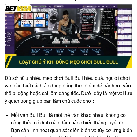
Dù sở hữu nhiều mẹo chơi Bull Bull hiệu quả, người chơi
vẫn cần biết cách áp dụng đúng thời điểm để tránh rơi vào
thế bị động hoặc sai lầm đáng tiếc. Dưới đây là một vài lưu
ý quan trọng giúp bạn làm chủ cuộc chơi:
Mỗi ván Bull Bull là một thế trận khác nhau, không có
công thức cố định nào đảm bảo chiến thắng tuyệt đối.
Bạn cần linh hoạt quan sát diễn biến và tùy cơ ứng biến