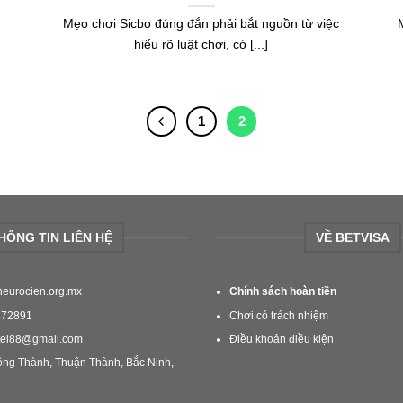
Mẹo chơi Sicbo đúng đắn phải bắt nguồn từ việc
hiểu rõ luật chơi, có [...]
1
2
HÔNG TIN LIÊN HỆ
VỀ BETVISA
eurocien.org.mx
Chính sách hoàn tiền
372891
Chơi có trách nhiệm
atel88@gmail.com
Điều khoản điều kiện
ng Thành, Thuận Thành, Bắc Ninh,