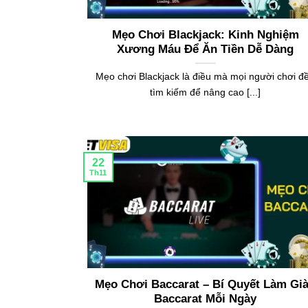
Mẹo Chơi Blackjack: Kinh Nghiệm
Xương Máu Để Ăn Tiền Dễ Dàng
Mẹo chơi Blackjack là điều mà mọi người chơi đ
tìm kiếm để nâng cao [...]
22
Th11
Mẹo Chơi Baccarat – Bí Quyết Làm Gi
Baccarat Mỗi Ngày