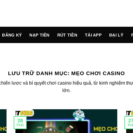
ĐĂNG KÝ
NẠP TIỀN
RÚT TIỀN
TẢI APP
ĐẠI LÝ
LƯU TRỮ DANH MỤC:
MẸO CHƠI CASINO
n lược và bí quyết chơi casino hiệu quả, từ kinh nghiệm thực c
lớn.
28
2
Th11
Th1