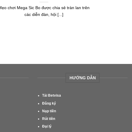
Mẹo chơi Mega Sic Bo được chia sẻ tràn lan trên
các diễn đàn, hội [...]
HƯỚNG DẪN
Tải Betvisa
Đăng ký
Nạp tiền
Rút tiền
Đại lý