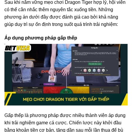
Sau khi nắm vững mẹo chơi Dragon Tiger hợp lý, hội viên
có thể cân nhắc thêm nguyên tắc xuống tiền. Những
phương án dưới đây được đánh giá cao bởi khả năng
giúp duy trì sự ổn định trong suốt quá trình trải nghiệm:
Áp dụng phương pháp gấp thếp
Gấp thếp là phương pháp được nhiều thành viên áp dụng
khi trải nghiệm game cá cược. Chiến lược này khởi đầu
bằng khoản tiền cơ bản, tăng dần sau mỗi lần thua để bù