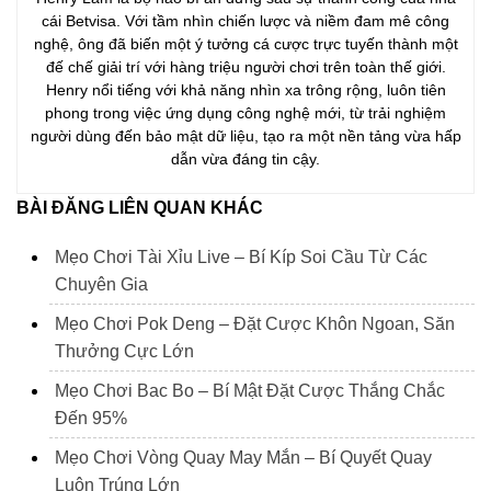
cái Betvisa. Với tầm nhìn chiến lược và niềm đam mê công
nghệ, ông đã biến một ý tưởng cá cược trực tuyến thành một
đế chế giải trí với hàng triệu người chơi trên toàn thế giới.
Henry nổi tiếng với khả năng nhìn xa trông rộng, luôn tiên
phong trong việc ứng dụng công nghệ mới, từ trải nghiệm
người dùng đến bảo mật dữ liệu, tạo ra một nền tảng vừa hấp
dẫn vừa đáng tin cậy.
BÀI ĐĂNG LIÊN QUAN KHÁC
Mẹo Chơi Tài Xỉu Live – Bí Kíp Soi Cầu Từ Các
Chuyên Gia
Mẹo Chơi Pok Deng – Đặt Cược Khôn Ngoan, Săn
Thưởng Cực Lớn
Mẹo Chơi Bac Bo – Bí Mật Đặt Cược Thắng Chắc
Đến 95%
Mẹo Chơi Vòng Quay May Mắn – Bí Quyết Quay
Luôn Trúng Lớn