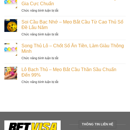
XSMB
100+
Gia Cực Chuẩn
–
Thuật
ở
Chức năng bình luận bị tắt
Mách
Ngữ
Soi
Bạn
Của
Cầu
Bí
Soi Cầu Bạc Nhớ – Mẹo Bắt Cầu Từ Cao Thủ Số
Đề
Bạch
Kíp
Đề Lâu Năm
Thủ
Thủ
Trúng
ở
Chức năng bình luận bị tắt
Lô:
Thưởng
Soi
Cách
Đến
Cầu
Chốt
Song Thủ Lô – Chốt Số Ăn Tiền, Làm Giàu Thông
95%
Bạc
Số
Minh
Nhớ
Từ
ở
Chức năng bình luận bị tắt
–
Chuyên
Song
Mẹo
Gia
Thủ
Bắt
Lô Bạch Thủ – Mẹo Bắt Cầu Thần Sầu Chuẩn
Cực
Lô
Cầu
Đến 99%
Chuẩn
–
Từ
ở
Chức năng bình luận bị tắt
Chốt
Cao
Lô
Số
Thủ
Bạch
Ăn
Số
Thủ
Tiền,
Đề
–
Làm
Lâu
Mẹo
Giàu
Năm
Bắt
Thông
Cầu
Minh
Thần
THÔNG TIN LIÊN HỆ
Sầu