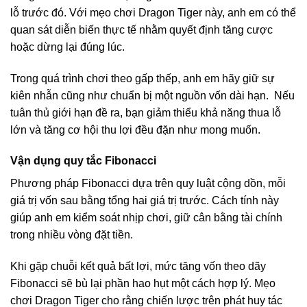
lỗ trước đó. Với mẹo chơi Dragon Tiger này, anh em có thể
quan sát diễn biến thực tế nhằm quyết định tăng cược
hoặc dừng lại đúng lúc.
Trong quá trình chơi theo gấp thếp, anh em hãy giữ sự
kiên nhẫn cũng như chuẩn bị một nguồn vốn dài hạn. Nếu
tuân thủ giới hạn đề ra, bạn giảm thiểu khả năng thua lỗ
lớn và tăng cơ hội thu lợi đều đặn như mong muốn.
Vận dụng quy tắc Fibonacci
Phương pháp Fibonacci dựa trên quy luật cộng dồn, mỗi
giá trị vốn sau bằng tổng hai giá trị trước. Cách tính này
giúp anh em kiểm soát nhịp chơi, giữ cân bằng tài chính
trong nhiều vòng đặt tiền.
Khi gặp chuỗi kết quả bất lợi, mức tăng vốn theo dãy
Fibonacci sẽ bù lại phần hao hụt một cách hợp lý. Mẹo
chơi Dragon Tiger cho rằng chiến lược trên phát huy tác