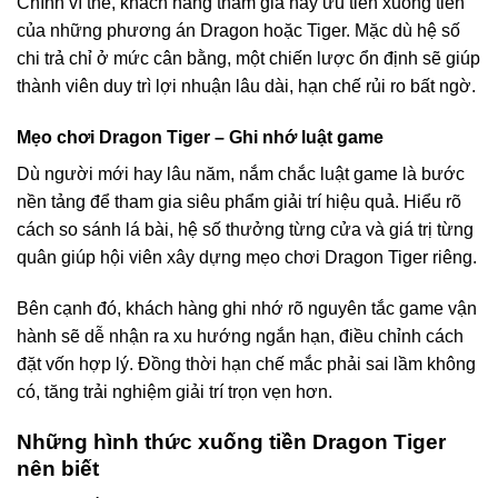
Chính vì thế, khách hàng tham gia hãy ưu tiên xuống tiền
của những phương án Dragon hoặc Tiger. Mặc dù hệ số
chi trả chỉ ở mức cân bằng, một chiến lược ổn định sẽ giúp
thành viên duy trì lợi nhuận lâu dài, hạn chế rủi ro bất ngờ.
Mẹo chơi Dragon Tiger – Ghi nhớ luật game
Dù người mới hay lâu năm, nắm chắc luật game là bước
nền tảng để tham gia siêu phẩm giải trí hiệu quả. Hiểu rõ
cách so sánh lá bài, hệ số thưởng từng cửa và giá trị từng
quân giúp hội viên xây dựng mẹo chơi Dragon Tiger riêng.
Bên cạnh đó, khách hàng ghi nhớ rõ nguyên tắc game vận
hành sẽ dễ nhận ra xu hướng ngắn hạn, điều chỉnh cách
đặt vốn hợp lý. Đồng thời hạn chế mắc phải sai lầm không
có, tăng trải nghiệm giải trí trọn vẹn hơn.
Những hình thức xuống tiền Dragon Tiger
nên biết