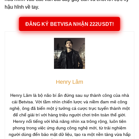
hậu hĩnh về tay.
ĐĂNG KÝ BETVISA NHẬN 222USDT!
Henry Lâm
Henry Lâm là bộ não bí ẩn đứng sau sự thành công của nhà
cái Betvisa. Với tầm nhìn chiến lược và niềm đam mê công
nghệ, ông đã biến một ý tưởng cá cược trực tuyến thành một
đế chế giải trí với hàng triệu người chơi trên toàn thế giới.
Henry nổi tiếng với khả năng nhìn xa trông rộng, luôn tiên
phong trong việc ứng dụng công nghệ mới, từ trải nghiệm
người dùng đến bảo mật dữ liệu, tạo ra một nền tảng vừa hấp