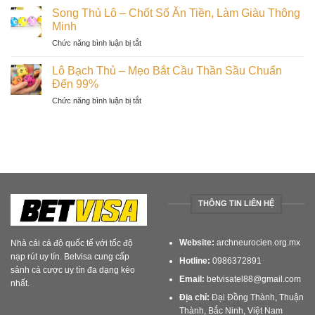
Đến
Cầu
Chốt
Song Thủ Lô – Chốt Số Ăn Tiền, Làm Giàu Thông
95%
Bạc
Số
Minh
Nhớ
Từ
ở
Chức năng bình luận bị tắt
–
Chuyên
Song
Mẹo
Gia
Thủ
Bắt
Lô Bạch Thủ – Mẹo Bắt Cầu Thần Sầu Chuẩn
Cực
Lô
Cầu
Đến 99%
Chuẩn
–
Từ
ở
Chức năng bình luận bị tắt
Chốt
Cao
Lô
Số
Thủ
Bạch
Ăn
Số
Thủ
Tiền,
Đề
–
Làm
Lâu
Mẹo
Giàu
Năm
Bắt
Thông
Cầu
Minh
Thần
THÔNG TIN LIÊN HỆ
Sầu
Chuẩn
Đến
Website:
archneurocien.org.mx
Nhà cái cá độ quốc tế với tốc độ
99%
nạp rút uy tín. Betvisa cung cấp
Hotline:
0986372891
sảnh cá cược uy tín đa dạng kèo
Email:
betvisatel88@gmail.com
nhất.
Địa chỉ:
Đại Đồng Thành, Thuận
Thành, Bắc Ninh, Việt Nam