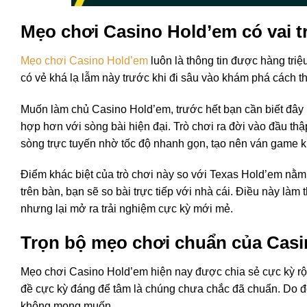
Mẹo chơi Casino Hold’em có vai t
Mẹo chơi Casino Hold’em
luôn là thông tin được hàng triệ
có vẻ khá lạ lẫm này trước khi đi sâu vào khám phá cách t
Muốn làm chủ Casino Hold’em, trước hết bạn cần biết đây
hợp hơn với sòng bài hiện đại. Trò chơi ra đời vào đầu th
sòng trực tuyến nhờ tốc độ nhanh gọn, tạo nên ván game kịc
Điểm khác biệt của trò chơi này so với Texas Hold’em nằm
trên bàn, bạn sẽ so bài trực tiếp với nhà cái. Điều này làm 
nhưng lại mở ra trải nghiệm cực kỳ mới mẻ.
Trọn bộ mẹo chơi chuẩn của Cas
Mẹo chơi Casino Hold’em hiện nay được chia sẻ cực kỳ rộng
đề cực kỳ đáng để tâm là chúng chưa chắc đã chuẩn. Do đó,
không mong muốn.