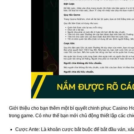
Giới thiệu cho bạn thêm một bí quyết chinh phục Casino Ho
trong game. Có như thế bạn mới chủ động thiết lập các chi
Cược Ante: Là khoản cược bắt buộc để bắt đầu ván, xá