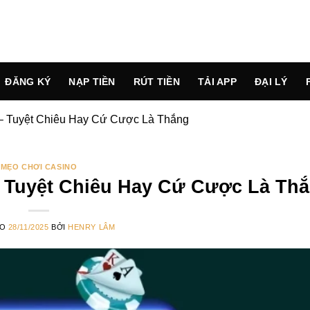
ĐĂNG KÝ
NẠP TIỀN
RÚT TIỀN
TẢI APP
ĐẠI LÝ
– Tuyệt Chiêu Hay Cứ Cược Là Thắng
MẸO CHƠI CASINO
 Tuyệt Chiêu Hay Cứ Cược Là Th
ÀO
28/11/2025
BỞI
HENRY LÂM