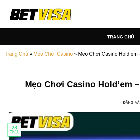
Bỏ
qua
nội
dung
TRANG CHỦ
Trang Chủ
»
Mẹo Chơi Casino
»
Mẹo Chơi Casino Hold’em 
Mẹo Chơi Casino Hold’em –
ĐĂNG V
28
Th11