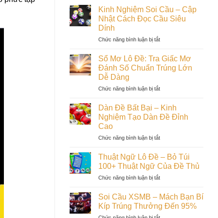
Tính
Lộ,
Đồng
Kinh Nghiệm Soi Cầu – Cập
Tiền
Cứ
Nhật Cách Đọc Cầu Siêu
Lô
Đầu
Dính
Đề:
Tư
ở
Chức năng bình luận bị tắt
Mẹo
Là
Kinh
Tính
Có
Nghiệm
Vừa
Lời
Sổ Mơ Lô Đề: Tra Giấc Mơ
Soi
Nhanh
Đánh Số Chuẩn Trúng Lớn
Cầu
Vừa
Dễ Dàng
–
Chính
ở
Chức năng bình luận bị tắt
Cập
Xác
Sổ
Nhật
100%
Mơ
Cách
Dàn Đề Bất Bại – Kinh
Lô
Đọc
Nghiệm Tạo Dàn Đề Đỉnh
Đề:
Cầu
Cao
Tra
Siêu
ở
Chức năng bình luận bị tắt
Giấc
Dính
Dàn
Mơ
Đề
Đánh
Thuật Ngữ Lô Đề – Bỏ Túi
Bất
Số
100+ Thuật Ngữ Của Đề Thủ
Bại
Chuẩn
ở
Chức năng bình luận bị tắt
–
Trúng
Thuật
Kinh
Lớn
Ngữ
Nghiệm
Soi Cầu XSMB – Mách Bạn Bí
Dễ
Lô
Tạo
Dàng
Kíp Trúng Thưởng Đến 95%
Đề
Dàn
ở
Chức năng bình luận bị tắt