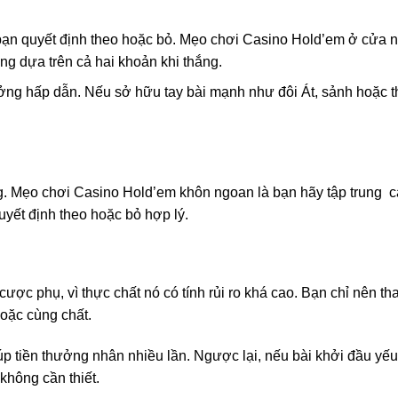
bạn quyết định theo hoặc bỏ. Mẹo chơi Casino Hold’em ở cửa n
ng dựa trên cả hai khoản khi thắng.
ng hấp dẫn. Nếu sở hữu tay bài mạnh như đôi Át, sảnh hoặc t
ọng. Mẹo chơi Casino Hold’em khôn ngoan là bạn hãy tập trung 
yết định theo hoặc bỏ hợp lý.
ợc phụ, vì thực chất nó có tính rủi ro khá cao. Bạn chỉ nên th
 hoặc cùng chất.
iúp tiền thưởng nhân nhiều lần. Ngược lại, nếu bài khởi đầu yếu
không cần thiết.