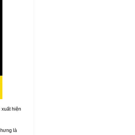
 xuất hiện
nhưng là