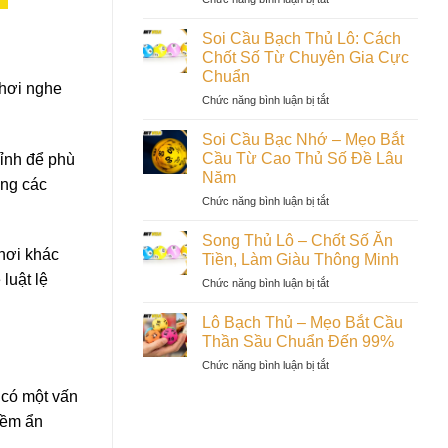
–
Đề
Soi
Bỏ
Đỉnh
Cầu
Túi
Soi Cầu Bạch Thủ Lô: Cách
Cao
XSMB
100+
Chốt Số Từ Chuyên Gia Cực
–
Thuật
Chuẩn
Mách
chơi nghe
Ngữ
ở
Chức năng bình luận bị tắt
Bạn
Của
Soi
Bí
Đề
Cầu
Kíp
Soi Cầu Bạc Nhớ – Mẹo Bắt
Thủ
Bạch
Trúng
Cầu Từ Cao Thủ Số Đề Lâu
hỉnh để phù
Thủ
Thưởng
Năm
ong các
Lô:
Đến
ở
Chức năng bình luận bị tắt
Cách
95%
Soi
Chốt
Cầu
Số
Song Thủ Lô – Chốt Số Ăn
Bạc
Từ
chơi khác
Tiền, Làm Giàu Thông Minh
Nhớ
Chuyên
luật lệ
ở
Chức năng bình luận bị tắt
–
Gia
Song
Mẹo
Cực
Thủ
Bắt
Lô Bạch Thủ – Mẹo Bắt Cầu
Chuẩn
Lô
Cầu
Thần Sầu Chuẩn Đến 99%
–
Từ
ở
Chức năng bình luận bị tắt
Chốt
Cao
Lô
Số
Thủ
 có một vấn
Bạch
Ăn
Số
Thủ
Tiền,
iềm ẩn
Đề
–
Làm
Lâu