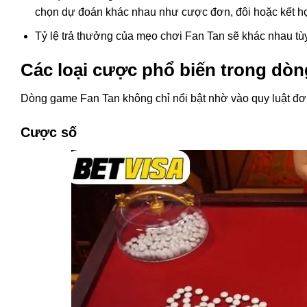
chọn dự đoán khác nhau như cược đơn, đôi hoặc kết h
Tỷ lệ trả thưởng của mẹo chơi Fan Tan sẽ khác nhau tùy
Các loại cược phổ biến trong dò
Dòng game Fan Tan không chỉ nổi bật nhờ vào quy luật đơn
Cược số