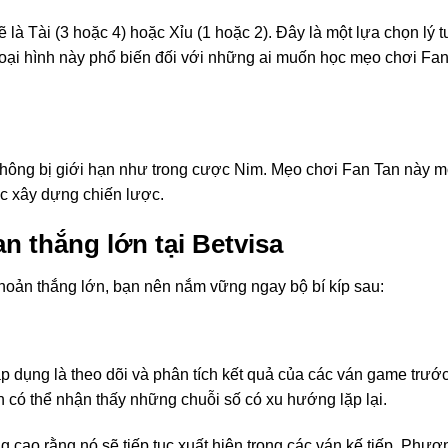
là Tài (3 hoặc 4) hoặc Xỉu (1 hoặc 2). Đây là một lựa chọn lý 
 Loại hình này phổ biến đối với những ai muốn học mẹo chơi Fa
 không bị giới hạn như trong cược Nim. Mẹo chơi Fan Tan này m
ệc xây dựng chiến lược.
an thắng lớn tại Betvisa
hoản thắng lớn, bạn nên nắm vững ngay bộ bí kíp sau:
 dụng là theo dõi và phân tích kết quả của các ván game trướ
ạn có thể nhận thấy những chuỗi số có xu hướng lặp lại.
g cao rằng nó sẽ tiếp tục xuất hiện trong các ván kế tiếp. Phư