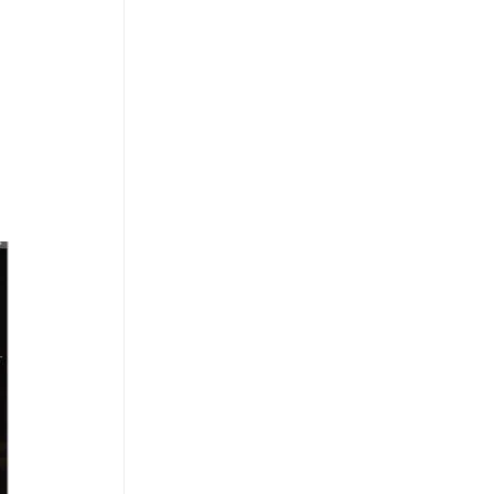
Mẹo
Giàu
Năm
Bắt
Thông
Cầu
Minh
Thần
Sầu
Chuẩn
Đến
99%