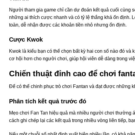
Người tham gia game chỉ cần dự đoán kết quả cuối cùng sẽ 
những ai thích cược nhanh và có tỷ lệ thắng khá ổn định.
toàn, dễ nhận được các khoản tiền nhỏ nhưng ổn định.
Cược Kwok
Kwok là kiểu bạn có thể chọn bất kỳ hai con số nào đó và
cơ hội hơn cho người chơi, giúp hội viên dễ dàng trong vi
Chiến thuật đỉnh cao để chơi fant
Để có thể chinh phục trò chơi Fantan và đạt được những k
Phân tích kết quả trước đó
Mẹo chơi Fan Tan hiệu quả mà nhiều người chơi thường áp
cách ghi chép lại các kết quả trong nhiều vòng liên tiếp, b
Nếu một chuỗi số nhất định xuất hiện nhiều lần, có khả năn