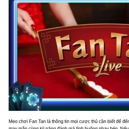
Mẹo chơi Fan Tan là thông tin mọi cược thủ cần biết để đ
may mắn cùng kỹ năng đánh giá tình huống nhạy bén. Nếu