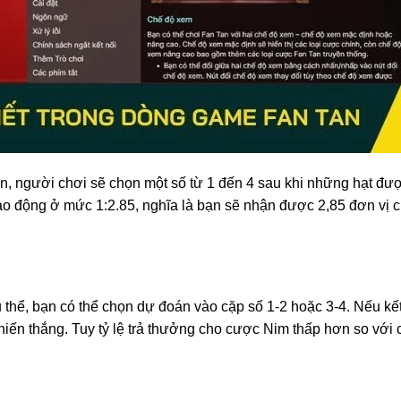
an, người chơi sẽ chọn một số từ 1 đến 4 sau khi những hạt đư
ao động ở mức 1:2.85, nghĩa là bạn sẽ nhận được 2,85 đơn vị 
 thể, bạn có thể chọn dự đoán vào cặp số 1-2 hoặc 3-4. Nếu kế
chiến thắng. Tuy tỷ lệ trả thưởng cho cược Nim thấp hơn so với