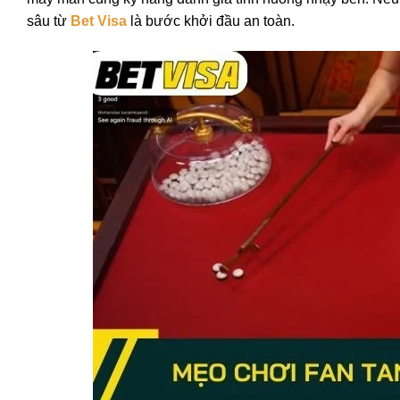
sâu từ
Bet Visa
là bước khởi đầu an toàn.