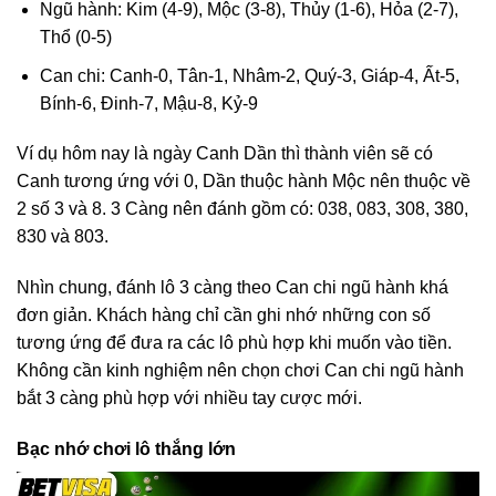
Ngũ hành: Kim (4-9), Mộc (3-8), Thủy (1-6), Hỏa (2-7),
Thổ (0-5)
Can chi: Canh-0, Tân-1, Nhâm-2, Quý-3, Giáp-4, Ất-5,
Bính-6, Đinh-7, Mậu-8, Kỷ-9
Ví dụ hôm nay là ngày Canh Dần thì thành viên sẽ có
Canh tương ứng với 0, Dần thuộc hành Mộc nên thuộc về
2 số 3 và 8. 3 Càng nên đánh gồm có: 038, 083, 308, 380,
830 và 803.
Nhìn chung, đánh lô 3 càng theo Can chi ngũ hành khá
đơn giản. Khách hàng chỉ cần ghi nhớ những con số
tương ứng để đưa ra các lô phù hợp khi muốn vào tiền.
Không cần kinh nghiệm nên chọn chơi Can chi ngũ hành
bắt 3 càng phù hợp với nhiều tay cược mới.
Bạc nhớ chơi lô thắng lớn