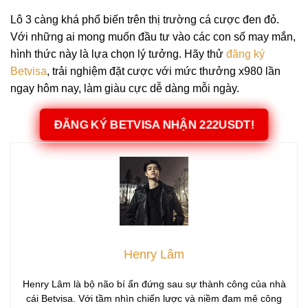
Lô 3 càng khá phổ biến trên thị trường cá cược đen đỏ.
Với những ai mong muốn đầu tư vào các con số may mắn,
hình thức này là lựa chọn lý tưởng. Hãy thử
đăng ký
Betvisa
, trải nghiệm đặt cược với mức thưởng x980 lần
ngay hôm nay, làm giàu cực dễ dàng mỗi ngày.
ĐĂNG KÝ BETVISA NHẬN 222USDT!
Henry Lâm
Henry Lâm là bộ não bí ẩn đứng sau sự thành công của nhà
cái Betvisa. Với tầm nhìn chiến lược và niềm đam mê công