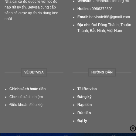
Website:
archneurocien.org.mx
Nhà cái cá độ quốc tế với tốc độ
99%
nạp rút uy tín. Betvisa cung cấp
Hotline:
0986372891
sảnh cá cược uy tín đa dạng kèo
Email:
betvisatel88@gmail.com
nhất.
Địa chỉ:
Đại Đồng Thành, Thuận
Thành, Bắc Ninh, Việt Nam
VỀ BETVISA
HƯỚNG DẪN
Chính sách hoàn tiền
Tải Betvisa
Chơi có trách nhiệm
Đăng ký
Điều khoản điều kiện
Nạp tiền
Rút tiền
Đại lý