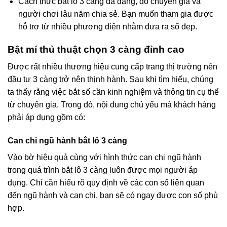
Cách thức bắt lô 3 càng đa dạng, do chuyên gia và
người chơi lâu năm chia sẻ. Bạn muốn tham gia được
hỗ trợ từ nhiều phương diện nhằm đưa ra số đẹp.
Bật mí thủ thuật chọn 3 càng đỉnh cao
Được rất nhiều thương hiệu cung cấp trang thị trường nên
đầu tư 3 càng trở nên thịnh hành. Sau khi tìm hiểu, chúng
ta thấy rằng việc bắt số cần kinh nghiệm và thông tin cụ thể
từ chuyên gia. Trong đó, nội dung chủ yếu mà khách hàng
phải áp dụng gồm có:
Can chi ngũ hành bắt lô 3 càng
Vào bờ hiệu quả cùng với hình thức can chi ngũ hành
trong quá trình bắt lô 3 càng luôn được mọi người áp
dụng. Chỉ cần hiểu rõ quy định về các con số liên quan
đến ngũ hành và can chi, bạn sẽ có ngay được con số phù
hợp.