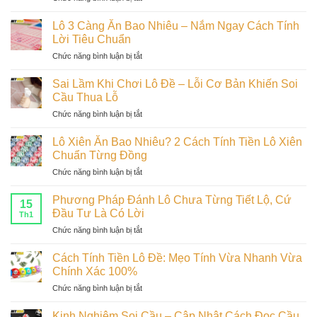
Cách
Đánh
Lô 3 Càng Ăn Bao Nhiêu – Nắm Ngay Cách Tính
Lô
Lời Tiêu Chuẩn
Chuẩn
ở
Chức năng bình luận bị tắt
100
Lô
–
3
Nắm
Sai Lầm Khi Chơi Lô Đề – Lỗi Cơ Bản Khiến Soi
Càng
Trọn
Cầu Thua Lỗ
Ăn
Nguyên
ở
Chức năng bình luận bị tắt
Bao
Tắc
Sai
Nhiêu
Đầu
Lầm
–
Lô Xiên Ăn Bao Nhiêu? 2 Cách Tính Tiền Lô Xiên
Tư
Khi
Nắm
Chuẩn Từng Đồng
Bất
Chơi
Ngay
Bại
ở
Chức năng bình luận bị tắt
Lô
Cách
Lô
Đề
Tính
Xiên
–
Phương Pháp Đánh Lô Chưa Từng Tiết Lộ, Cứ
Lời
15
Ăn
Lỗi
Đầu Tư Là Có Lời
Tiêu
Th1
Bao
Cơ
Chuẩn
ở
Chức năng bình luận bị tắt
Nhiêu?
Bản
Phương
2
Khiến
Pháp
Cách
Cách Tính Tiền Lô Đề: Mẹo Tính Vừa Nhanh Vừa
Soi
Đánh
Tính
Chính Xác 100%
Cầu
Lô
Tiền
Thua
ở
Chức năng bình luận bị tắt
Chưa
Lô
Lỗ
Cách
Từng
Xiên
Tính
Tiết
Kinh Nghiệm Soi Cầu – Cập Nhật Cách Đọc Cầu
Chuẩn