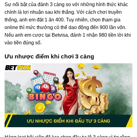
Sự nổi bật của đánh 3 càng so với những hình thức khác
chính là lợi nhuận sau khi thắng. Với cách chơi truyền
thống, anh em đặt 1 ăn 400. Tuy nhiên, chọn tham gia
online thì mức thưởng có thể dao động đến 900 lần vốn.
Nếu anh em cược tại Betvisa, đánh 1 nhận 980 tiền lời khi
vào tiền đúng số.
Ưu nhược điểm khi chơi 3 càng