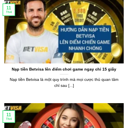
11
Th4
Nạp tiền Betvisa lên điểm chơi game ngay chỉ 15 giây
Nạp tiền Betvisa là một quy trình mà mọi cược thủ quan tâm
chỉ sau [...]
11
Th4