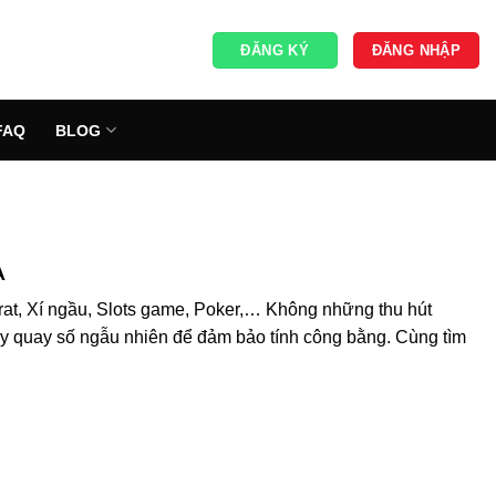
ĐĂNG KÝ
ĐĂNG NHẬP
FAQ
BLOG
A
at, Xí ngầu, Slots game, Poker,… Không những thu hút
y quay số ngẫu nhiên để đảm bảo tính công bằng. Cùng tìm