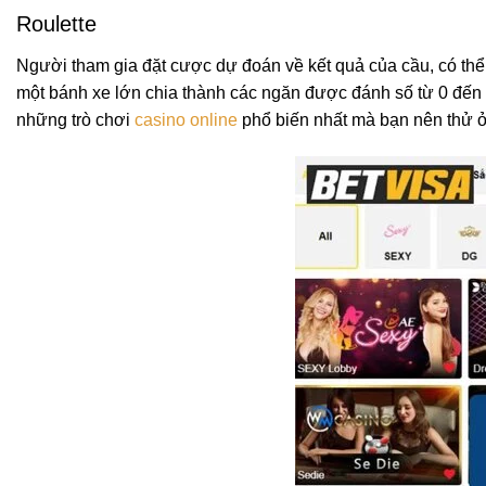
Roulette
Người tham gia đặt cược dự đoán về kết quả của cầu, có thể
một bánh xe lớn chia thành các ngăn được đánh số từ 0 đến 3
những trò chơi
casino online
phổ biến nhất mà bạn nên thử ở