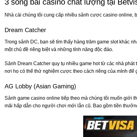
3 sòng bài casino chất lượng tại Betvi
Nhà cái chúng tôi cung cấp nhiều sảnh cược casino online, 
Dream Catcher
Trong sảnh DC, bạn sẽ tìm thấy hàng trăm game slot khác nha
một chủ đề riêng biệt và những tính năng độc đáo.
Sảnh Dream Catcher quy tụ nhiều game hot từ các nhà phát tr
nơi họ có thể thử nghiệm cược theo cách riêng của mình để 
AG Lobby (Asian Gaming)
Sảnh game casino online tiếp theo mà chúng tôi muốn giới th
mãi hấp dẫn cho người chơi mới lẫn cũ. Bao gồm tiền thưởn