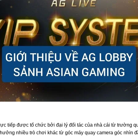
rực tiếp được tổ chức bởi đại lý đối tác của nhà cái từ trường q
hưởng nhiều trò chơi khác từ góc máy quay camera góc nhìn đầu