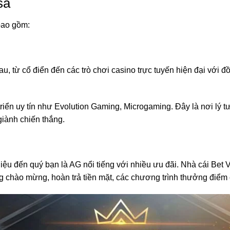
sa
bao gồm:
u, từ cổ điển đến các trò chơi casino trực tuyến hiện đại với 
iển uy tín như Evolution Gaming, Microgaming. Đây là nơi lý t
giành chiến thắng.
iệu đến quý bạn là AG nổi tiếng với nhiều ưu đãi. Nhà cái Bet
g chào mừng, hoàn trả tiền mặt, các chương trình thưởng điểm