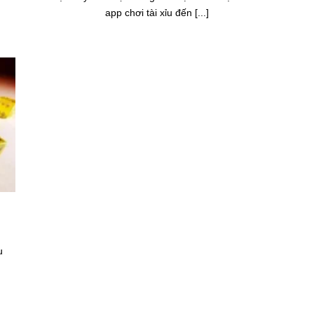
app chơi tài xỉu đến [...]
u