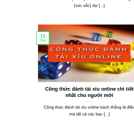
(xúc xắc) dự [...]
15
Th5
Công thức đánh tài xỉu online chi tiết
nhất cho người mới
Công thức đánh tài xỉu online bách thắng là điề
mà tất cả các bạc [...]