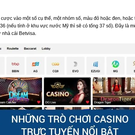
 cược vào một số cụ thể, một nhóm số, màu đỏ hoặc đen, hoặc 
6 (nếu tính ở khu vực nước Mỹ thì sẽ có tổng 37 số). Đây là mộ
 nhà cái Betvisa.