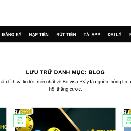
ĐĂNG KÝ
NẠP TIỀN
RÚT TIỀN
TẢI APP
ĐẠI LÝ
LƯU TRỮ DANH MỤC:
BLOG
n tích và tin tức mới nhất về Betvisa. Đây là nguồn thông tin
hội thắng cược.
23
2
Th11
Th1