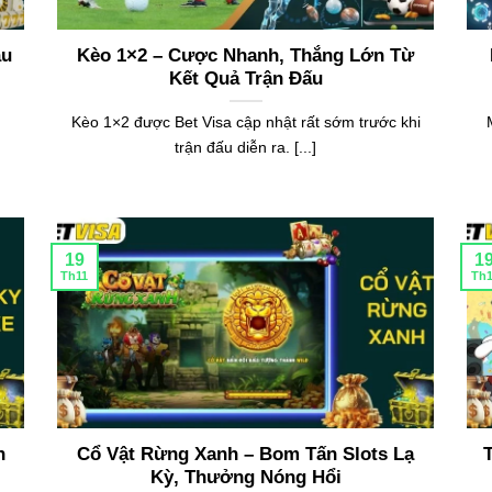
àu
Kèo 1×2 – Cược Nhanh, Thắng Lớn Từ
Kết Quả Trận Đấu
Kèo 1×2 được Bet Visa cập nhật rất sớm trước khi
trận đấu diễn ra. [...]
19
1
Th11
Th1
h
Cổ Vật Rừng Xanh – Bom Tấn Slots Lạ
Kỳ, Thưởng Nóng Hổi