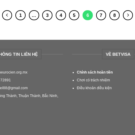
1
…
3
4
5
6
7
8
HÔNG TIN LIÊN HỆ
VỀ BETVISA
eurocien.org.mx
Chính sách hoàn tiền
372891
Chơi có trách nhiệm
atel88@gmail.com
Điều khoản điều kiện
ng Thành, Thuận Thành, Bắc Ninh,