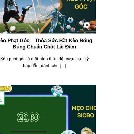
èo Phạt Góc – Thỏa Sức Bắt Kèo Bóng
Đúng Chuẩn Chốt Lãi Đậm
Kèo phạt góc là một hình thức đặt cược cực kỳ
hấp dẫn, dành cho [...]
1
1