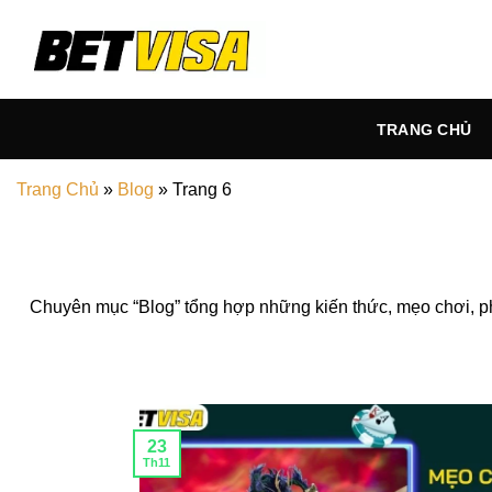
Bỏ
qua
nội
dung
TRANG CHỦ
Trang Chủ
»
Blog
»
Trang 6
Chuyên mục “Blog” tổng hợp những kiến thức, mẹo chơi, phâ
23
Th11