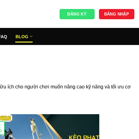
ĐĂNG KÝ
ĐĂNG NHẬP
FAQ
BLOG
 hữu ích cho người chơi muốn nâng cao kỹ năng và tối ưu cơ
2
1