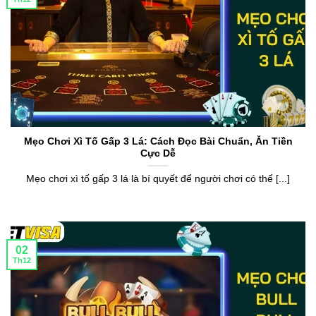
Mẹo Chơi Xì Tố Gấp 3 Lá: Cách Đọc Bài Chuẩn, Ăn Tiền
Cực Dễ
Mẹo chơi xì tố gấp 3 lá là bí quyết để người chơi có thể [...]
02
Th12