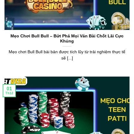
Mẹo Chơi Bull Bull – Bứt Phá Mọi Ván Bài Chốt Lãi Cực
Khủng
Mẹo chơi Bull Bull bài bản được tích lũy từ trải nghiệm thực tế
sẽ [...]
01
Th12