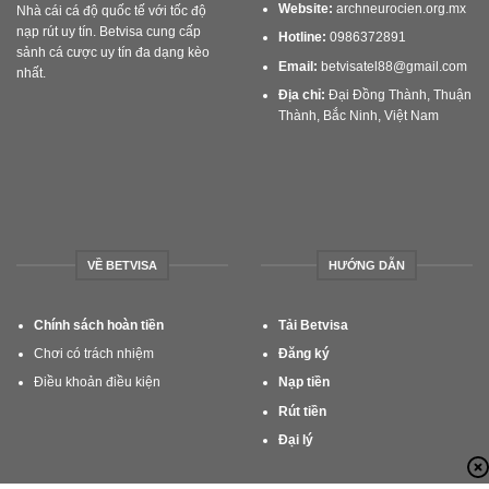
Website:
archneurocien.org.mx
Nhà cái cá độ quốc tế với tốc độ
nạp rút uy tín. Betvisa cung cấp
Hotline:
0986372891
sảnh cá cược uy tín đa dạng kèo
Email:
betvisatel88@gmail.com
nhất.
Địa chỉ:
Đại Đồng Thành, Thuận
Thành, Bắc Ninh, Việt Nam
VỀ BETVISA
HƯỚNG DẪN
Chính sách hoàn tiền
Tải Betvisa
Chơi có trách nhiệm
Đăng ký
Điều khoản điều kiện
Nạp tiền
Rút tiền
Đại lý