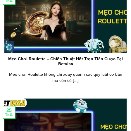
Th11
Mẹo Chơi Roulette – Chiến Thuật Hốt Trọn Tiền Cược Tại
Betvisa
Mẹo chơi Roulette không chỉ xoay quanh các quy luật cơ bản
mà còn có [...]
25
Th11