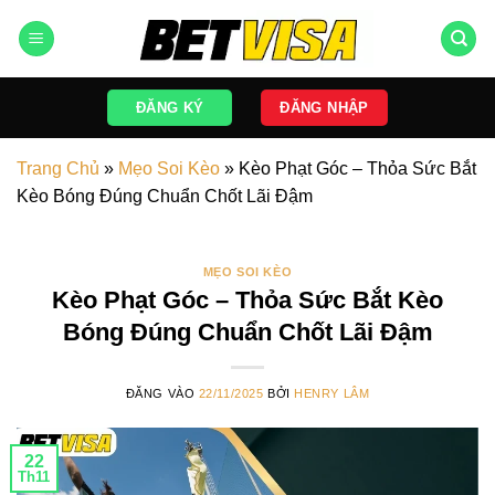
Bỏ
qua
nội
dung
ĐĂNG KÝ
ĐĂNG NHẬP
Trang Chủ
»
Mẹo Soi Kèo
»
Kèo Phạt Góc – Thỏa Sức Bắt
Kèo Bóng Đúng Chuẩn Chốt Lãi Đậm
MẸO SOI KÈO
Kèo Phạt Góc – Thỏa Sức Bắt Kèo
Bóng Đúng Chuẩn Chốt Lãi Đậm
ĐĂNG VÀO
22/11/2025
BỞI
HENRY LÂM
22
Th11