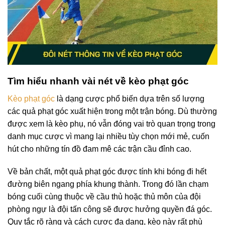
Tìm hiểu nhanh vài nét về kèo phạt góc
Kèo phạt góc
là dạng cược phổ biến dựa trên số lượng
các quả phạt góc xuất hiện trong một trận bóng. Dù thường
được xem là kèo phụ, nó vẫn đóng vai trò quan trọng trong
danh mục cược vì mang lại nhiều tùy chọn mới mẻ, cuốn
hút cho những tín đồ đam mê các trận cầu đỉnh cao.
Về bản chất, một quả phạt góc được tính khi bóng đi hết
đường biên ngang phía khung thành. Trong đó lần chạm
bóng cuối cùng thuộc về cầu thủ hoặc thủ môn của đội
phòng ngự là đội tấn công sẽ được hưởng quyền đá góc.
Quy tắc rõ ràng và cách cược đa dạng, kèo này rất phù