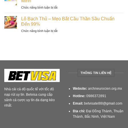
Minh
Nhớ
Từ
ở
Chức năng bình luận bị tắt
–
Chuyên
Song
Mẹo
Gia
Thủ
Bắt
Lô Bạch Thủ – Mẹo Bắt Cầu Thần Sầu Chuẩn
Cực
Lô
Cầu
Đến 99%
Chuẩn
–
Từ
ở
Chức năng bình luận bị tắt
Chốt
Cao
Lô
Số
Thủ
Bạch
Ăn
Số
Thủ
Tiền,
Đề
–
Làm
Lâu
Mẹo
Giàu
Năm
Bắt
Thông
Cầu
Minh
Thần
THÔNG TIN LIÊN HỆ
Sầu
Chuẩn
Đến
Website:
archneurocien.org.mx
Nhà cái cá độ quốc tế với tốc độ
99%
nạp rút uy tín. Betvisa cung cấp
Hotline:
0986372891
sảnh cá cược uy tín đa dạng kèo
Email:
betvisatel88@gmail.com
nhất.
Địa chỉ:
Đại Đồng Thành, Thuận
Thành, Bắc Ninh, Việt Nam