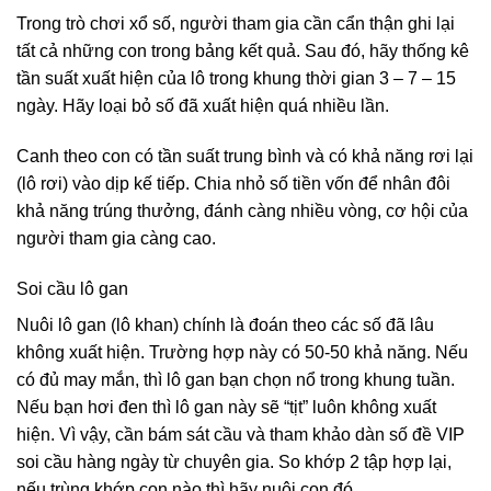
Trong trò chơi xổ số, người tham gia cần cẩn thận ghi lại
tất cả những con trong bảng kết quả. Sau đó, hãy thống kê
tần suất xuất hiện của lô trong khung thời gian 3 – 7 – 15
ngày. Hãy loại bỏ số đã xuất hiện quá nhiều lần.
Canh theo con có tần suất trung bình và có khả năng rơi lại
(lô rơi) vào dịp kế tiếp. Chia nhỏ số tiền vốn để nhân đôi
khả năng trúng thưởng, đánh càng nhiều vòng, cơ hội của
người tham gia càng cao.
Soi cầu lô gan
Nuôi lô gan (lô khan) chính là đoán theo các số đã lâu
không xuất hiện. Trường hợp này có 50-50 khả năng. Nếu
có đủ may mắn, thì lô gan bạn chọn nổ trong khung tuần.
Nếu bạn hơi đen thì lô gan này sẽ “tịt” luôn không xuất
hiện. Vì vậy, cần bám sát cầu và tham khảo dàn số đề VIP
soi cầu hàng ngày từ chuyên gia. So khớp 2 tập hợp lại,
nếu trùng khớp con nào thì hãy nuôi con đó.