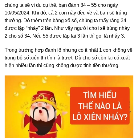
chúng ta sẽ ví dụ cụ thể, bạn đánh 34 – 55 cho ngày
10/05/2024. Khi đó, cả 2 con này đều về và bạn sẽ trúng
thưởng. Dò thêm trên bảng xổ số, chúng ta thấy rằng 34
được lặp “nháy” 2 lần. Như vậy người chơi sẽ trúng nháy
2 cho số 34. Nếu 55 được lặp lại 3 lần thì gọi là nháy 3.
Trong trường hợp đánh lô nhưng có ít nhất 1 con không về
trong bộ số xiên thì tính là trượt. Dù cho số còn lại có xuất
hiện nhiều lần thì cũng không được tính tiền thưởng.