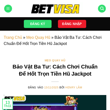
Bỏ
qua
nội
dung
ĐĂNG KÝ
ĐĂNG NHẬP
Trang Chủ
»
Mẹo Quay Hũ
»
Bảo Vật Ba Tư: Cách Chơi
Chuẩn Để Hốt Trọn Tiền Hũ Jackpot
MẸO QUAY HŨ
Bảo Vật Ba Tư: Cách Chơi Chuẩn
Để Hốt Trọn Tiền Hũ Jackpot
ĐĂNG VÀO
13/11/2025
BỞI
HENRY LÂM
13
Th11