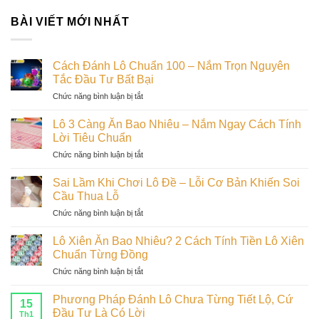
BÀI VIẾT MỚI NHẤT
Cách Đánh Lô Chuẩn 100 – Nắm Trọn Nguyên
Tắc Đầu Tư Bất Bại
ở
Chức năng bình luận bị tắt
Cách
Đánh
Lô 3 Càng Ăn Bao Nhiêu – Nắm Ngay Cách Tính
Lô
Lời Tiêu Chuẩn
Chuẩn
ở
Chức năng bình luận bị tắt
100
Lô
–
3
Nắm
Sai Lầm Khi Chơi Lô Đề – Lỗi Cơ Bản Khiến Soi
Càng
Trọn
Cầu Thua Lỗ
Ăn
Nguyên
ở
Chức năng bình luận bị tắt
Bao
Tắc
Sai
Nhiêu
Đầu
Lầm
–
Lô Xiên Ăn Bao Nhiêu? 2 Cách Tính Tiền Lô Xiên
Tư
Khi
Nắm
Chuẩn Từng Đồng
Bất
Chơi
Ngay
Bại
ở
Chức năng bình luận bị tắt
Lô
Cách
Lô
Đề
Tính
Xiên
–
Phương Pháp Đánh Lô Chưa Từng Tiết Lộ, Cứ
Lời
15
Ăn
Lỗi
Đầu Tư Là Có Lời
Tiêu
Th1
Bao