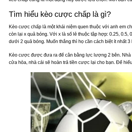
Tìm hiểu kèo cược chấp là gì?
Kèo cược chấp là một khái niệm quen thuộc với anh em chơ
còn lại x quả bóng. Với x là số lẻ thuộc tập hợp: 0.25, 0.5, 
dưới 2 quả bóng. Muốn thắng thì họ cần cách biệt ít nhất 3
Kèo cược được đưa ra để cân bằng lực lượng 2 bên. Nhà cái
cửa hòa, nhà cái sẽ hoàn trả tiền cược lại cho bạn. Để hiể