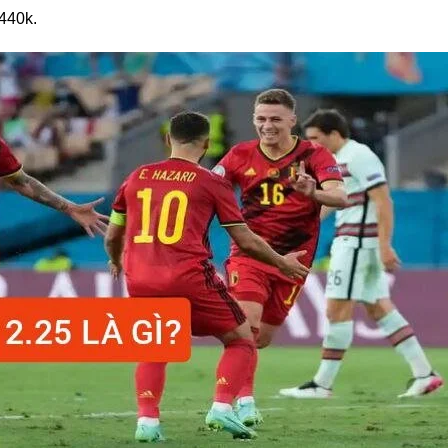
 440k.