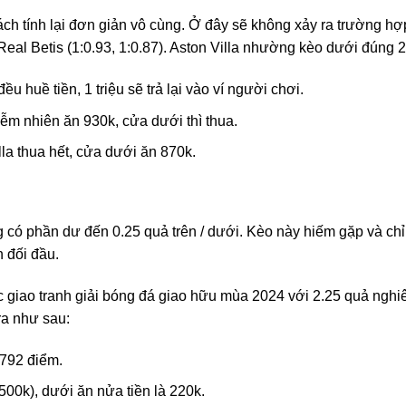
ách tính lại đơn giản vô cùng. Ở đây sẽ không xảy ra trường hợ
 Real Betis (1:0.93, 1:0.87). Aston Villa nhường kèo dưới đúng 2 
u huề tiền, 1 triệu sẽ trả lại vào ví người chơi.
iễm nhiên ăn 930k, cửa dưới thì thua.
lla thua hết, cửa dưới ăn 870k.
g có phần dư đến 0.25 quả trên / dưới. Kèo này hiếm gặp và chỉ
 đối đầu.
ộc giao tranh giải bóng đá giao hữu mùa 2024 với 2.25 quả ngh
ra như sau:
 792 điểm.
500k), dưới ăn nửa tiền là 220k.