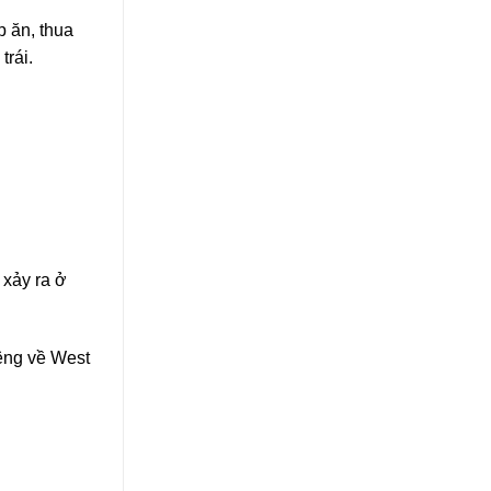
p ăn, thua
trái.
 xảy ra ở
iêng về West