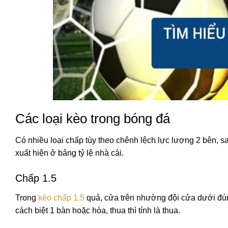
Các loại kèo trong bóng đá
Có nhiều loại chấp tùy theo chênh lệch lực lượng 2 bên, sa
xuất hiện ở bảng tỷ lệ nhà cái.
Chấp 1.5
Trong
kèo chấp 1.5
quả, cửa trên nhường đội cửa dưới đúng 1
cách biệt 1 bàn hoặc hòa, thua thì tính là thua.