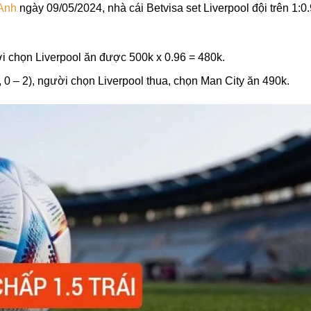
Anh
ngày 09/05/2024, nhà cái Betvisa set Liverpool đội trên 1:0
ười chọn Liverpool ăn được 500k x 0.96 = 480k.
, 0 – 2), người chọn Liverpool thua, chọn Man City ăn 490k.