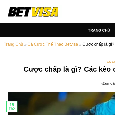
Bỏ
qua
nội
dung
TRANG CHỦ
Trang Chủ
»
Cá Cược Thể Thao Betvisa
»
Cược chấp là gì?
CÁ C
Cược chấp là gì? Các kèo 
ĐĂNG V
15
Th5