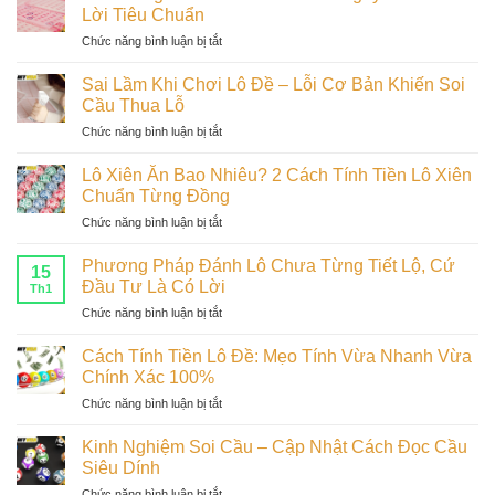
Lô
Lời Tiêu Chuẩn
Chuẩn
ở
Chức năng bình luận bị tắt
100
Lô
–
3
Nắm
Sai Lầm Khi Chơi Lô Đề – Lỗi Cơ Bản Khiến Soi
Càng
Trọn
Cầu Thua Lỗ
Ăn
Nguyên
ở
Chức năng bình luận bị tắt
Bao
Tắc
Sai
Nhiêu
Đầu
Lầm
–
Lô Xiên Ăn Bao Nhiêu? 2 Cách Tính Tiền Lô Xiên
Tư
Khi
Nắm
Chuẩn Từng Đồng
Bất
Chơi
Ngay
Bại
ở
Chức năng bình luận bị tắt
Lô
Cách
Lô
Đề
Tính
Xiên
–
Phương Pháp Đánh Lô Chưa Từng Tiết Lộ, Cứ
Lời
15
Ăn
Lỗi
Đầu Tư Là Có Lời
Tiêu
Th1
Bao
Cơ
Chuẩn
ở
Chức năng bình luận bị tắt
Nhiêu?
Bản
Phương
2
Khiến
Pháp
Cách
Cách Tính Tiền Lô Đề: Mẹo Tính Vừa Nhanh Vừa
Soi
Đánh
Tính
Chính Xác 100%
Cầu
Lô
Tiền
Thua
ở
Chức năng bình luận bị tắt
Chưa
Lô
Lỗ
Cách
Từng
Xiên
Tính
Tiết
Kinh Nghiệm Soi Cầu – Cập Nhật Cách Đọc Cầu
Chuẩn
Tiền
Lộ,
Siêu Dính
Từng
Lô
Cứ
Đồng
ở
Chức năng bình luận bị tắt