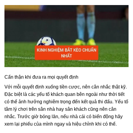
Cẩn thận khi đưa ra mọi quyết định
Với mỗi quyết định xuống tiền cược, nên cân nhắc thật kỹ.
Đặc biệt là các yếu tố khách quan bên ngoài như thời tiết
có thể ảnh hưởng nghiêm trọng đến kết quả thi đấu. Yếu tố
tâm lý chơi trên sân nhà hay sân khách cũng nên cân
nhắc. Trước giờ bóng lăn, nếu nhà cái có biến động hãy
xem lại phiếu của mình ngay và hiệu chỉnh khi có thể.