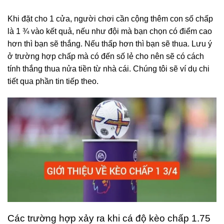
Khi đặt cho 1 cửa, người chơi cần cộng thêm con số chấp
là 1 ¾ vào kết quả, nếu như đội mà bạn chọn có điểm cao
hơn thì bạn sẽ thắng. Nếu thấp hơn thì bạn sẽ thua. Lưu ý
ở trường hợp chấp mà có đến số lẻ cho nên sẽ có cách
tính thắng thua nửa tiền từ nhà cái. Chúng tôi sẽ ví dụ chi
tiết qua phần tin tiếp theo.
Các trường hợp xảy ra khi cá độ kèo chấp 1.75