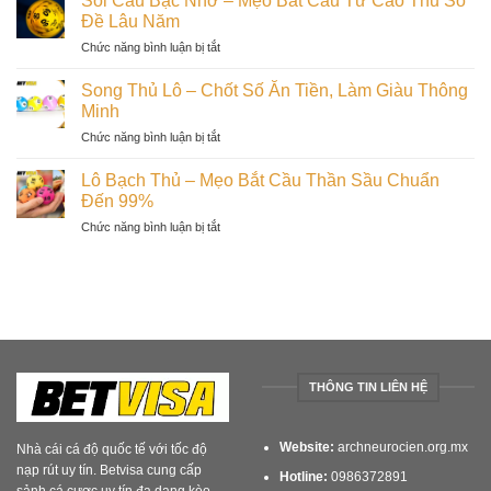
Soi Cầu Bạc Nhớ – Mẹo Bắt Cầu Từ Cao Thủ Số
Bạch
Kíp
Đề Lâu Năm
Thủ
Thủ
Trúng
ở
Chức năng bình luận bị tắt
Lô:
Thưởng
Soi
Cách
Đến
Cầu
Chốt
Song Thủ Lô – Chốt Số Ăn Tiền, Làm Giàu Thông
95%
Bạc
Số
Minh
Nhớ
Từ
ở
Chức năng bình luận bị tắt
–
Chuyên
Song
Mẹo
Gia
Thủ
Bắt
Lô Bạch Thủ – Mẹo Bắt Cầu Thần Sầu Chuẩn
Cực
Lô
Cầu
Đến 99%
Chuẩn
–
Từ
ở
Chức năng bình luận bị tắt
Chốt
Cao
Lô
Số
Thủ
Bạch
Ăn
Số
Thủ
Tiền,
Đề
–
Làm
Lâu
Mẹo
Giàu
Năm
Bắt
Thông
Cầu
Minh
Thần
THÔNG TIN LIÊN HỆ
Sầu
Chuẩn
Đến
Website:
archneurocien.org.mx
Nhà cái cá độ quốc tế với tốc độ
99%
nạp rút uy tín. Betvisa cung cấp
Hotline:
0986372891
sảnh cá cược uy tín đa dạng kèo