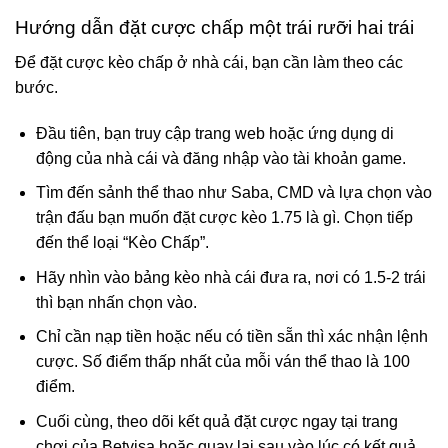
Hướng dẫn đặt cược chấp một trái rưỡi hai trái
Để đặt cược kèo chấp ở nhà cái, bạn cần làm theo các
bước.
Đầu tiên, bạn truy cập trang web hoặc ứng dụng di
động của nhà cái và đăng nhập vào tài khoản game.
Tìm đến sảnh thể thao như Saba, CMD và lựa chọn vào
trận đấu bạn muốn đặt cược kèo 1.75 là gì. Chọn tiếp
đến thể loại “Kèo Chấp”.
Hãy nhìn vào bảng kèo nhà cái đưa ra, nơi có 1.5-2 trái
thì bạn nhấn chọn vào.
Chỉ cần nạp tiền hoặc nếu có tiền sẵn thì xác nhận lệnh
cược. Số điểm thấp nhất của mỗi ván thể thao là 100
điểm.
Cuối cùng, theo dõi kết quả đặt cược ngay tại trang
chơi của Betvisa hoặc quay lại sau vào lúc có kết quả