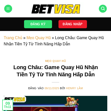
Bỏ
qua
nội
dung
ĐĂNG KÝ
ĐĂNG NHẬP
Trang Chủ
»
Mẹo Quay Hũ
»
Long Châu: Game Quay Hũ
Nhận Tiền Tỷ Từ Tính Năng Hấp Dẫn
MẸO QUAY HŨ
Long Châu: Game Quay Hũ Nhận
Tiền Tỷ Từ Tính Năng Hấp Dẫn
ĐĂNG VÀO
09/11/2025
BỞI
HENRY LÂM
09
Th11