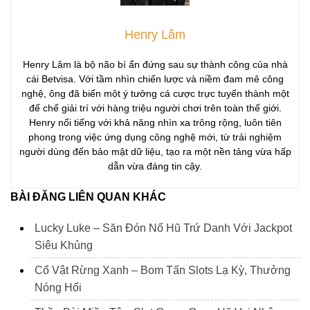
Henry Lâm
Henry Lâm là bộ não bí ẩn đứng sau sự thành công của nhà
cái Betvisa. Với tầm nhìn chiến lược và niềm đam mê công
nghệ, ông đã biến một ý tưởng cá cược trực tuyến thành một
đế chế giải trí với hàng triệu người chơi trên toàn thế giới.
Henry nổi tiếng với khả năng nhìn xa trông rộng, luôn tiên
phong trong việc ứng dụng công nghệ mới, từ trải nghiệm
người dùng đến bảo mật dữ liệu, tạo ra một nền tảng vừa hấp
dẫn vừa đáng tin cậy.
BÀI ĐĂNG LIÊN QUAN KHÁC
Lucky Luke – Săn Đón Nổ Hũ Trứ Danh Với Jackpot
Siêu Khủng
Cổ Vật Rừng Xanh – Bom Tấn Slots Lạ Kỳ, Thưởng
Nóng Hổi