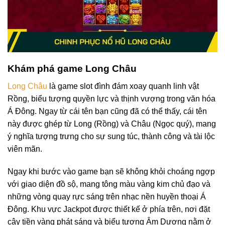
Khám phá game Long Châu
Long Châu
là game slot đình đám xoay quanh linh vật
Rồng, biểu tượng quyền lực và thịnh vượng trong văn hóa
Á Đông. Ngay từ cái tên bạn cũng đã có thể thấy, cái tên
này được ghép từ Long (Rồng) và Châu (Ngọc quý), mang
ý nghĩa tượng trưng cho sự sung túc, thành công và tài lộc
viên mãn.
Ngay khi bước vào game bạn sẽ không khỏi choáng ngợp
với giao diện đồ sộ, mang tông màu vàng kim chủ đạo và
những vòng quay rực sáng trên nhạc nền huyền thoại Á
Đông. Khu vực Jackpot được thiết kế ở phía trên, nơi đặt
cây tiền vàng phát sáng và biểu tượng Âm Dương nằm ở