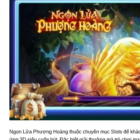
Ngọn Lửa Phượng Hoàng thuộc chuyên mục Slots để khách 
ứng 3D siêu cuốn hút. Đặc biệt giải thưởng mà trò chơi ma