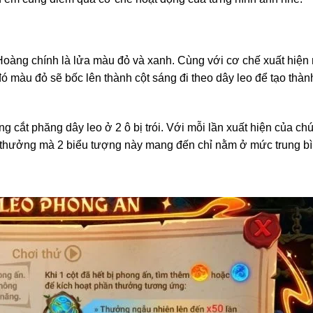
oàng chính là lửa màu đỏ và xanh. Cùng với cơ chế xuất hiện 
đó màu đỏ sẽ bốc lên thành cột sáng đi theo dây leo để tạo thàn
ng cắt phăng dây leo ở 2 ô bị trói. Với mỗi lần xuất hiện của c
m thưởng mà 2 biểu tượng này mang đến chỉ nằm ở mức trung bì