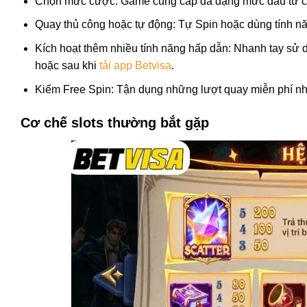
Chọn mức cược: Game cung cấp đa dạng mức đầu tư ch
Quay thủ công hoặc tự động: Tự Spin hoặc dùng tính nă
Kích hoạt thêm nhiều tính năng hấp dẫn: Nhanh tay sử 
hoặc sau khi
tải app Betvisa
.
Kiếm Free Spin: Tận dụng những lượt quay miễn phí nhằ
Cơ chế slots thường bắt gặp