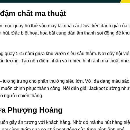
đậm chất ma thuật
n mục quay hũ thử vận may tại nhà cái. Dựa trên đánh giá của
n hút. Đặc biệt hoạt họa bắt cùng dàn âm thanh sôi động để kh
g quay 5×5 nằm giữa khu vườn siêu sâu thẳm. Nơi đây hội vi
 ấn tượng. Tạo nên điểm nhấn với nhiều hình ảnh ma thuật như
 – tượng trưng cho phần thưởng siêu lớn. Với đa dạng màu sắc
ng muốn chinh phục thành công. Nói đến giải Jackpot dường như
ho người chiến thắng.
Lửa Phượng Hoàng
n gây ấn tượng với khách hàng. Nhờ đó mà thu hút hàng triệ
 em cùng điểm qua cơ chế hoạt động của từng hình ảnh nhé: