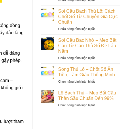
–
Đề
Soi
Bỏ
Đỉnh
Cầu
Túi
Soi Cầu Bạch Thủ Lô: Cách
Cao
XSMB
100+
Chốt Số Từ Chuyên Gia Cực
–
Thuật
Chuẩn
Mách
 cộng đồng
Ngữ
ở
Chức năng bình luận bị tắt
Bạn
Của
uấy đảo làng
Soi
Bí
Đề
Cầu
Kíp
Soi Cầu Bạc Nhớ – Mẹo Bắt
Thủ
Bạch
Trúng
Cầu Từ Cao Thủ Số Đề Lâu
Thủ
Thưởng
Năm
ên dễ dàng
Lô:
Đến
ở
Chức năng bình luận bị tắt
Cách
95%
: gậy phép,
Soi
Chốt
Cầu
Số
Song Thủ Lô – Chốt Số Ăn
Bạc
Từ
Tiền, Làm Giàu Thông Minh
Nhớ
Chuyên
 cam –
ở
Chức năng bình luận bị tắt
–
Gia
Song
Mẹo
 không giới
Cực
Thủ
Bắt
Lô Bạch Thủ – Mẹo Bắt Cầu
Chuẩn
Lô
Cầu
Thần Sầu Chuẩn Đến 99%
–
Từ
ở
Chức năng bình luận bị tắt
Chốt
Cao
Lô
Số
Thủ
Bạch
Ăn
Số
Thủ
Tiền,
u lượt tham
Đề
–
Làm
Lâu