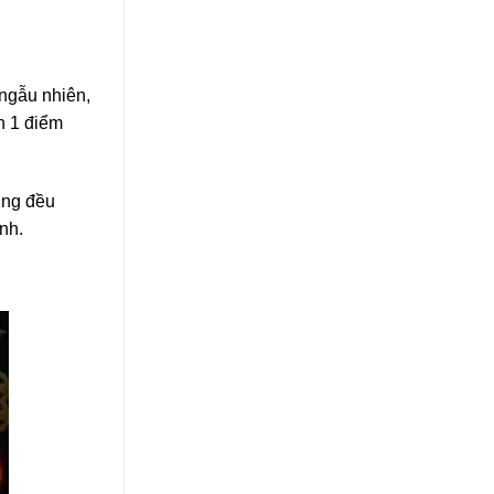
Mẹo
Giàu
Năm
Bắt
Thông
Cầu
Minh
Thần
Sầu
ngẫu nhiên,
Chuẩn
Đến
h 1 điểm
99%
húng đều
nh.