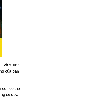
 và 5, tính
ờng của bạn
n còn có thể
húng sẽ dựa