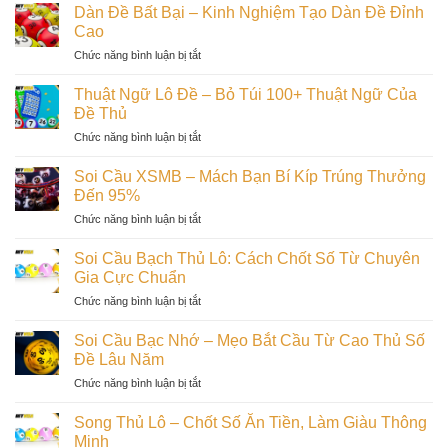
Mơ
Nhật
Dàn Đề Bất Bại – Kinh Nghiệm Tạo Dàn Đề Đỉnh
Xác
Lô
Cách
Cao
100%
Đề:
Đọc
ở
Chức năng bình luận bị tắt
Tra
Cầu
Dàn
Giấc
Siêu
Đề
Mơ
Thuật Ngữ Lô Đề – Bỏ Túi 100+ Thuật Ngữ Của
Dính
Bất
Đánh
Đề Thủ
Bại
Số
ở
Chức năng bình luận bị tắt
–
Chuẩn
Thuật
Kinh
Trúng
Ngữ
Nghiệm
Soi Cầu XSMB – Mách Bạn Bí Kíp Trúng Thưởng
Lớn
Lô
Tạo
Đến 95%
Dễ
Đề
Dàn
Dàng
ở
Chức năng bình luận bị tắt
–
Đề
Soi
Bỏ
Đỉnh
Cầu
Túi
Soi Cầu Bạch Thủ Lô: Cách Chốt Số Từ Chuyên
Cao
XSMB
100+
Gia Cực Chuẩn
–
Thuật
ở
Chức năng bình luận bị tắt
Mách
Ngữ
Soi
Bạn
Của
Cầu
Bí
Soi Cầu Bạc Nhớ – Mẹo Bắt Cầu Từ Cao Thủ Số
Đề
Bạch
Kíp
Đề Lâu Năm
Thủ
Thủ
Trúng
ở
Chức năng bình luận bị tắt
Lô:
Thưởng
Soi
Cách
Đến
Cầu
Chốt
Song Thủ Lô – Chốt Số Ăn Tiền, Làm Giàu Thông
95%
Bạc
Số
Minh