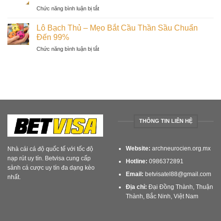
Nhớ
Từ
ở
Chức năng bình luận bị tắt
–
Chuyên
Song
Mẹo
Gia
Thủ
Bắt
Lô Bạch Thủ – Mẹo Bắt Cầu Thần Sầu Chuẩn
Cực
Lô
Cầu
Đến 99%
Chuẩn
–
Từ
ở
Chức năng bình luận bị tắt
Chốt
Cao
Lô
Số
Thủ
Bạch
Ăn
Số
Thủ
Tiền,
Đề
–
Làm
Lâu
Mẹo
Giàu
Năm
Bắt
Thông
Cầu
Minh
Thần
THÔNG TIN LIÊN HỆ
Sầu
Chuẩn
Đến
Website:
archneurocien.org.mx
Nhà cái cá độ quốc tế với tốc độ
99%
nạp rút uy tín. Betvisa cung cấp
Hotline:
0986372891
sảnh cá cược uy tín đa dạng kèo
Email:
betvisatel88@gmail.com
nhất.
Địa chỉ:
Đại Đồng Thành, Thuận
Thành, Bắc Ninh, Việt Nam