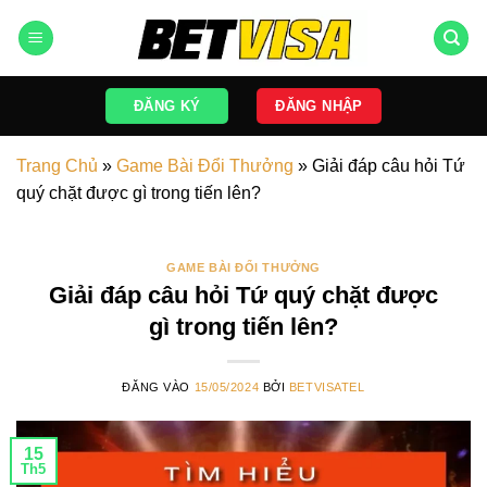
Bỏ
qua
nội
dung
ĐĂNG KÝ
ĐĂNG NHẬP
Trang Chủ
»
Game Bài Đổi Thưởng
»
Giải đáp câu hỏi Tứ
quý chặt được gì trong tiến lên?
GAME BÀI ĐỔI THƯỞNG
Giải đáp câu hỏi Tứ quý chặt được
gì trong tiến lên?
ĐĂNG VÀO
15/05/2024
BỞI
BETVISATEL
15
Th5