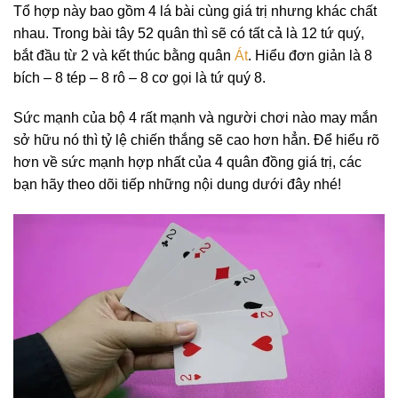
Tổ hợp này bao gồm 4 lá bài cùng giá trị nhưng khác chất
nhau. Trong bài tây 52 quân thì sẽ có tất cả là 12 tứ quý,
bắt đầu từ 2 và kết thúc bằng quân
Át
. Hiểu đơn giản là 8
bích – 8 tép – 8 rô – 8 cơ gọi là tứ quý 8.
Sức mạnh của bộ 4 rất mạnh và người chơi nào may mắn
sở hữu nó thì tỷ lệ chiến thắng sẽ cao hơn hẳn. Để hiểu rõ
hơn về sức mạnh hợp nhất của 4 quân đồng giá trị, các
bạn hãy theo dõi tiếp những nội dung dưới đây nhé!