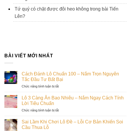
Tứ quý có chặt được đôi heo không trong bài Tiến
Lên?
BÀI VIẾT MỚI NHẤT
Cách Đánh Lô Chuẩn 100 – Nắm Trọn Nguyên
Tắc Đầu Tư Bất Bại
ở
Chức năng bình luận bị tắt
Cách
Đánh
Lô 3 Càng Ăn Bao Nhiêu – Nắm Ngay Cách Tính
Lô
Lời Tiêu Chuẩn
Chuẩn
ở
Chức năng bình luận bị tắt
100
Lô
–
3
Nắm
Sai Lầm Khi Chơi Lô Đề – Lỗi Cơ Bản Khiến Soi
Càng
Trọn
Cầu Thua Lỗ
Ăn
Nguyên