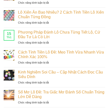
ở
Chức năng bình luận bị tắt
Bao
Tắc
Sai
Nhiêu
Đầu
Lầm
–
Lô Xiên Ăn Bao Nhiêu? 2 Cách Tính Tiền Lô Xiên
Tư
Khi
Nắm
Chuẩn Từng Đồng
Bất
Chơi
Ngay
Bại
ở
Chức năng bình luận bị tắt
Lô
Cách
Lô
Đề
Tính
Xiên
–
Phương Pháp Đánh Lô Chưa Từng Tiết Lộ, Cứ
Lời
15
Ăn
Lỗi
Đầu Tư Là Có Lời
Tiêu
Th1
Bao
Cơ
Chuẩn
ở
Chức năng bình luận bị tắt
Nhiêu?
Bản
Phương
2
Khiến
Pháp
Cách
Cách Tính Tiền Lô Đề: Mẹo Tính Vừa Nhanh Vừa
Soi
Đánh
Tính
Chính Xác 100%
Cầu
Lô
Tiền
Thua
ở
Chức năng bình luận bị tắt
Chưa
Lô
Lỗ
Cách
Từng
Xiên
Tính
Tiết
Kinh Nghiệm Soi Cầu – Cập Nhật Cách Đọc Cầu
Chuẩn
Tiền
Lộ,
Siêu Dính
Từng
Lô
Cứ
Đồng
ở
Chức năng bình luận bị tắt
Đề:
Đầu
Kinh
Mẹo
Tư
Nghiệm
Tính
Sổ Mơ Lô Đề: Tra Giấc Mơ Đánh Số Chuẩn Trúng
Là
Soi
Vừa
Lớn Dễ Dàng
Có
Cầu
Nhanh
Lời
ở
Chức năng bình luận bị tắt
–
Vừa
Sổ
Cập
Chính