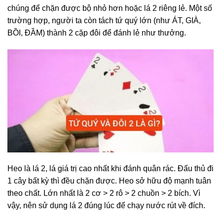
chúng để chặn được bộ nhỏ hơn hoặc lá 2 riêng lẻ. Một số
trường hợp, người ta còn tách tứ quý lớn (như ÁT, GIÀ,
BỒI, ĐẦM) thành 2 cặp đôi để đánh lẻ như thưởng.
Heo là lá 2, lá giá trị cao nhất khi đánh quân rác. Đấu thủ đi
1 cây bất kỳ thì đều chặn được. Heo sở hữu độ mạnh tuân
theo chất. Lớn nhất là 2 cơ > 2 rô > 2 chuồn > 2 bích. Vì
vậy, nên sử dụng lá 2 đúng lúc để chạy nước rút về đích.