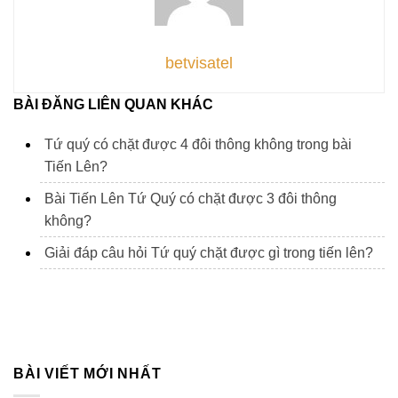
betvisatel
BÀI ĐĂNG LIÊN QUAN KHÁC
Tứ quý có chặt được 4 đôi thông không trong bài
Tiến Lên?
Bài Tiến Lên Tứ Quý có chặt được 3 đôi thông
không?
Giải đáp câu hỏi Tứ quý chặt được gì trong tiến lên?
BÀI VIẾT MỚI NHẤT