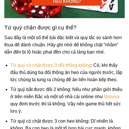
Tứ quý chặn được gì cụ thể?
Sau đây là một số thế bài đặc biệt và quy tắc so sánh hơn
thua để đánh chuẩn. Hãy ghi nhớ để không chặt “nhầm”
dẫn đến bị lộ hoặc phạt đền cho cả làng bạn nhé.
Tứ quý có chặt được 3 đôi thông không
: Có, khi thấy
đấu thủ dùng ba đôi thông ăn heo của người trước, lập
tức chúng ta tung ra chúng để ăn liên hoàn tiếp theo.
Tứ quý bắt được đôi 2 không: Nếu như phần giới thiệu
ở trên miền Bắc và một số nhà cái online như
Betvisa
quy định trước thì là không. Vậy nên game thủ hết sức
lưu ý.
Tứ quý có chặt được 3 con heo không: Dĩ nhiên là
không. Ba con heo là một tổ hợp bài cực mạnh, không