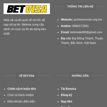
Minh
Thần
THÔNG TIN LIÊN HỆ
Sầu
Chuẩn
Đến
Website:
archneurocien.org.mx
Nhà cái cá độ quốc tế với tốc độ
99%
nạp rút uy tín. Betvisa cung cấp
Hotline:
0986372891
sảnh cá cược uy tín đa dạng kèo
Email:
betvisatel88@gmail.com
nhất.
Địa chỉ:
Đại Đồng Thành, Thuận
Thành, Bắc Ninh, Việt Nam
VỀ BETVISA
HƯỚNG DẪN
Chính sách hoàn tiền
Tải Betvisa
Chơi có trách nhiệm
Đăng ký
Điều khoản điều kiện
Nạp tiền