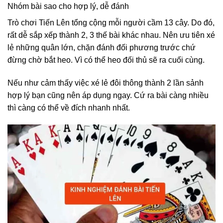
Nhóm bài sao cho hợp lý, dễ đánh
Trò chơi Tiến Lên tổng cộng mỗi người cầm 13 cây. Do đó,
rất dễ sắp xếp thành 2, 3 thế bài khác nhau. Nên ưu tiên xé
lẻ những quân lớn, chặn đánh đối phương trước chứ
đừng chờ bắt heo. Vì có thể heo đối thủ sẽ ra cuối cùng.
Nếu như cảm thấy việc xé lẻ đôi thông thành 2 lần sảnh
hợp lý bạn cũng nên áp dụng ngay. Cứ ra bài càng nhiều
thì càng có thể về đích nhanh nhất.