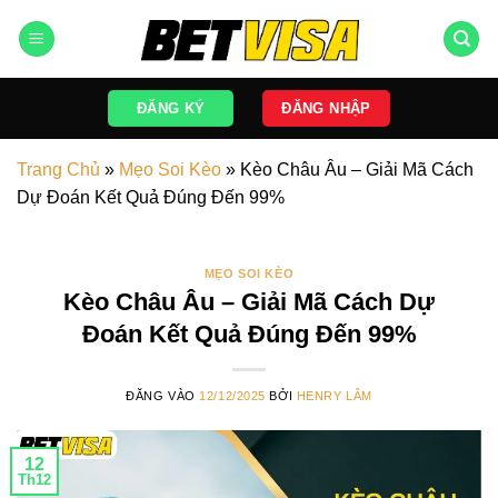
Bỏ
qua
nội
dung
ĐĂNG KÝ
ĐĂNG NHẬP
Trang Chủ
»
Mẹo Soi Kèo
»
Kèo Châu Âu – Giải Mã Cách
Dự Đoán Kết Quả Đúng Đến 99%
MẸO SOI KÈO
Kèo Châu Âu – Giải Mã Cách Dự
Đoán Kết Quả Đúng Đến 99%
ĐĂNG VÀO
12/12/2025
BỞI
HENRY LÂM
12
Th12