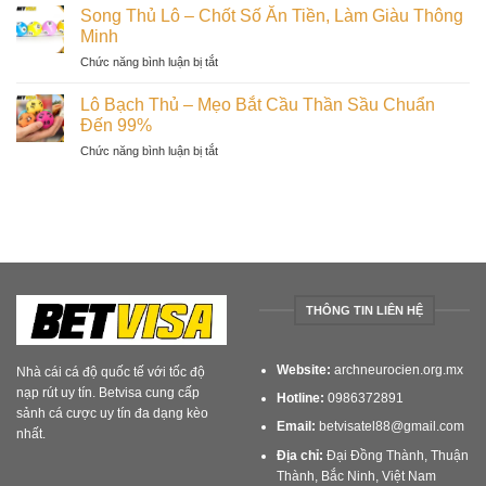
Cầu
Chốt
Song Thủ Lô – Chốt Số Ăn Tiền, Làm Giàu Thông
95%
Bạc
Số
Minh
Nhớ
Từ
ở
Chức năng bình luận bị tắt
–
Chuyên
Song
Mẹo
Gia
Thủ
Bắt
Lô Bạch Thủ – Mẹo Bắt Cầu Thần Sầu Chuẩn
Cực
Lô
Cầu
Đến 99%
Chuẩn
–
Từ
ở
Chức năng bình luận bị tắt
Chốt
Cao
Lô
Số
Thủ
Bạch
Ăn
Số
Thủ
Tiền,
Đề
–
Làm
Lâu
Mẹo
Giàu
Năm
Bắt
Thông
Cầu
Minh
Thần
THÔNG TIN LIÊN HỆ
Sầu
Chuẩn
Đến
Website:
archneurocien.org.mx
Nhà cái cá độ quốc tế với tốc độ
99%
nạp rút uy tín. Betvisa cung cấp
Hotline:
0986372891
sảnh cá cược uy tín đa dạng kèo
Email:
betvisatel88@gmail.com
nhất.
Địa chỉ:
Đại Đồng Thành, Thuận
Thành, Bắc Ninh, Việt Nam