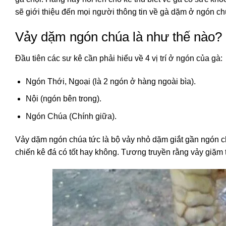
sẽ giới thiệu đến mọi người thông tin về gà dặm ở ngón chú
Vảy dặm ngón chúa là như thế nào?
Đầu tiên các sư kê cần phải hiểu về 4 vị trí ở ngón của gà:
Ngón Thới, Ngoại (là 2 ngón ở hàng ngoài bìa).
Nội (ngón bên trong).
Ngón Chúa (Chính giữa).
Vảy dặm ngón chúa tức là bộ vảy nhỏ dặm giắt gần ngón ch
chiến kê đá có tốt hay không. Tương truyền rằng vảy giặm tại 