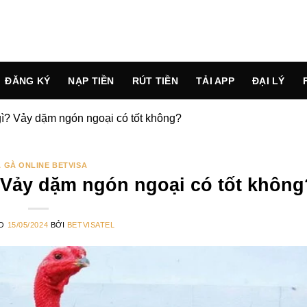
ĐĂNG KÝ
NẠP TIỀN
RÚT TIỀN
TẢI APP
ĐẠI LÝ
ì? Vảy dặm ngón ngoại có tốt không?
 GÀ ONLINE BETVISA
 Vảy dặm ngón ngoại có tốt không
ÀO
15/05/2024
BỞI
BETVISATEL