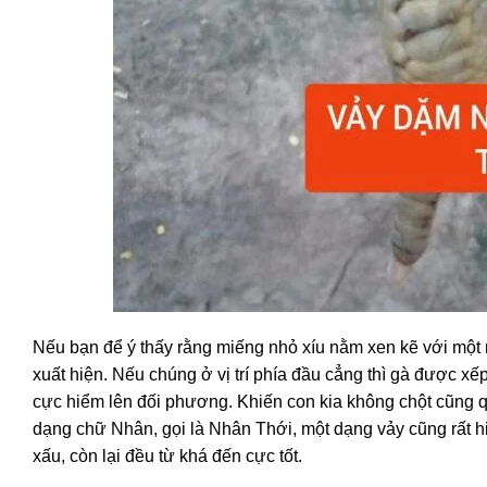
Nếu bạn để ý thấy rằng miếng nhỏ xíu nằm xen kẽ với một
xuất hiện. Nếu chúng ở vị trí phía đầu cẳng thì gà được x
cực hiểm lên đối phương. Khiến con kia không chột cũng qu
dạng chữ Nhân, gọi là Nhân Thới, một dạng vảy cũng rất 
xấu, còn lại đều từ khá đến cực tốt.