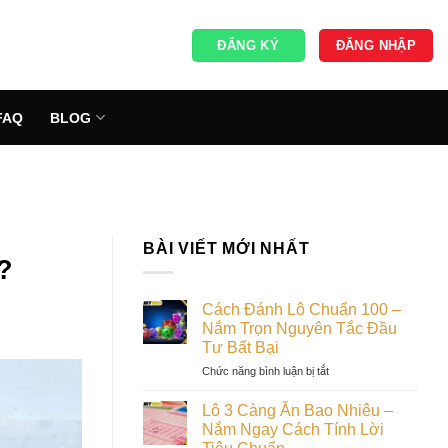
ĐĂNG KÝ
ĐĂNG NHẬP
FAQ
BLOG
BÀI VIẾT MỚI NHẤT
?
Cách Đánh Lô Chuẩn 100 –
Nắm Trọn Nguyên Tắc Đầu
Tư Bất Bại
ở
Chức năng bình luận bị tắt
Cách
Đánh
Lô 3 Càng Ăn Bao Nhiêu –
Lô
Nắm Ngay Cách Tính Lời
Chuẩn