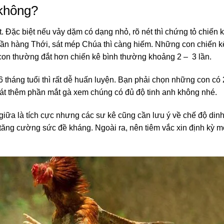
không?
 Đặc biệt nếu vảy dặm có dạng nhỏ, rõ nét thì chứng tỏ chiến k
í gần hàng Thới, sát mép Chúa thì càng hiếm. Những con chiến 
i con thường đắt hơn chiến kê bình thường khoảng 2 – 3 lần.
tháng tuổi thì rất dễ huấn luyện. Bạn phải chọn những con có
sát thêm phần mắt gà xem chúng có đủ độ tinh anh không nhé.
giữa là tích cực nhưng các sư kê cũng cần lưu ý về chế độ di
ng cường sức đề kháng. Ngoài ra, nên tiêm vắc xin định kỳ m