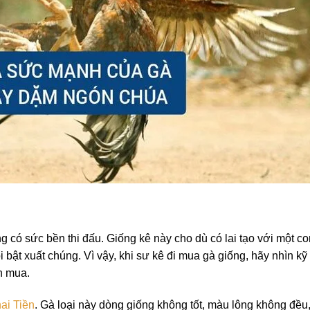
 có sức bền thi đấu. Giống kê này cho dù có lai tạo với một c
ật xuất chúng. Vì vậy, khi sư kê đi mua gà giống, hãy nhìn kỹ v
ên mua.
ai Tiền
. Gà loại này dòng giống không tốt, màu lông không đều