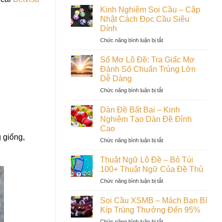
Tính
Lộ,
Đồng
Kinh Nghiệm Soi Cầu – Cập
Tiền
Cứ
Nhật Cách Đọc Cầu Siêu
Lô
Đầu
Dính
Đề:
Tư
ở
Chức năng bình luận bị tắt
Mẹo
Là
Kinh
Tính
Có
Nghiệm
Vừa
Lời
Sổ Mơ Lô Đề: Tra Giấc Mơ
Soi
Nhanh
Đánh Số Chuẩn Trúng Lớn
Cầu
Vừa
Dễ Dàng
–
Chính
ở
Chức năng bình luận bị tắt
Cập
Xác
Sổ
Nhật
100%
Mơ
Cách
Dàn Đề Bất Bại – Kinh
Lô
Đọc
Nghiệm Tạo Dàn Đề Đỉnh
Đề:
Cầu
Cao
Tra
Siêu
 giống,
ở
Chức năng bình luận bị tắt
Giấc
Dính
Dàn
Mơ
Đề
Đánh
Thuật Ngữ Lô Đề – Bỏ Túi
Bất
Số
100+ Thuật Ngữ Của Đề Thủ
Bại
Chuẩn
ở
Chức năng bình luận bị tắt
–
Trúng
Thuật
Kinh
Lớn
Ngữ
Nghiệm
Soi Cầu XSMB – Mách Bạn Bí
Dễ
Lô
Tạo
Dàng
Kíp Trúng Thưởng Đến 95%
Đề
Dàn
ở
Chức năng bình luận bị tắt