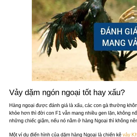
Vảy dặm ngón ngoại tốt hay xấu?
Hàng ngoại được đánh giá là xấu, các con gà thường không
khỏe hơn thì đời con F1 vẫn mang nhiều gen lặn, không nổi b
những chiếc giậm, nếu nó nằm ở hàng Ngoại thì không n
Một ví dụ điển hình của dặm hàng Ngoại là chiến kê
vảy Kh