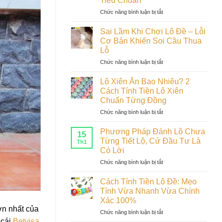
Tiêu Chuẩn
100
ở
Chức năng bình luận bị tắt
–
Lô
Nắm
3
Trọn
Sai Lầm Khi Chơi Lô Đề – Lỗi
Càng
Nguyên
Cơ Bản Khiến Soi Cầu Thua
Ăn
Tắc
Lỗ
Bao
Đầu
ở
Chức năng bình luận bị tắt
Nhiêu
Tư
Sai
–
Bất
Lầm
Nắm
Bại
Lô Xiên Ăn Bao Nhiêu? 2
Khi
Ngay
Cách Tính Tiền Lô Xiên
Chơi
Cách
Chuẩn Từng Đồng
Lô
Tính
ở
Chức năng bình luận bị tắt
Đề
Lời
Lô
–
Tiêu
Xiên
Lỗi
Chuẩn
Phương Pháp Đánh Lô Chưa
15
Ăn
Cơ
Từng Tiết Lộ, Cứ Đầu Tư Là
Th1
Bao
Bản
Có Lời
Nhiêu?
Khiến
ở
Chức năng bình luận bị tắt
2
Soi
Phương
Cách
Cầu
Pháp
Tính
Thua
Cách Tính Tiền Lô Đề: Mẹo
Đánh
Tiền
Lỗ
Tính Vừa Nhanh Vừa Chính
Lô
Lô
Xác 100%
Chưa
Xiên
ớn nhất của
ở
Chức năng bình luận bị tắt
Từng
Chuẩn
Cách
 cái
Betvisa
Tiết
Từng