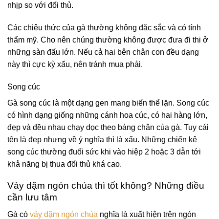
nhịp so với đối thủ.
Các chiêu thức của gà thường không đặc sắc và có tính
thẩm mỹ. Cho nên chúng thường không được đưa đi thi ở
những sàn đấu lớn. Nếu cả hai bên chân con đều dạng
này thì cực kỳ xấu, nên tránh mua phải.
Song cúc
Gà song cúc là một dạng gen mang biến thể lặn. Song cúc
có hình dạng giống những cánh hoa cúc, có hai hàng lớn,
đẹp và đều nhau chạy dọc theo bảng chân của gà. Tuy cái
tên là đẹp nhưng về ý nghĩa thì là xấu. Những chiến kê
song cúc thường đuối sức khi vào hiệp 2 hoặc 3 dẫn tới
khả năng bị thua đối thủ khá cao.
Vảy dặm ngón chúa thì tốt không? Những điều
cần lưu tâm
Gà có
vảy dặm ngón chúa
nghĩa là xuất hiện trên ngón