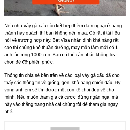
Nếu như vảy gà xấu còn kết hợp thêm dặm ngoại ở hàng
thành hay quách thì bạn không nên mua. Có rất ít tài liệu
nói về trường hợp này. Bet Visa nhận định khả năng rất
cao thì chúng khó thuần dưỡng, may mắn lắm mới có 1
anh tài trong 1000 con. Bạn có thể cân nhắc không lựa
chọn để đỡ phiền phức.
Thông tin chia sẻ bên trên về các loại vảy gà xấu đã cho
thấy các thông tin về giống, gen, khả năng chiến đấu. Hy
vọng anh em sẽ tìm được một con kê chọi đẹp về cho
mình. Nếu muốn tham gia cá cược, đừng ngần ngại mà
hãy vào thẳng trang nhà cái chúng tôi để tham gia ngay
nhé.