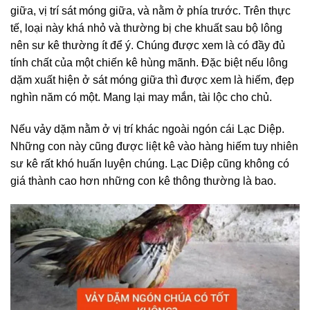
giữa, vị trí sát móng giữa, và nằm ở phía trước. Trên thực
tế, loại này khá nhỏ và thường bị che khuất sau bộ lông
nên sư kê thường ít để ý. Chúng được xem là có đầy đủ
tính chất của một chiến kê hùng mãnh. Đặc biệt nếu lông
dặm xuất hiện ở sát móng giữa thì được xem là hiếm, đẹp
nghìn năm có một. Mang lại may mắn, tài lộc cho chủ.
Nếu vảy dặm nằm ở vị trí khác ngoài ngón cái Lạc Diệp.
Những con này cũng được liệt kê vào hàng hiếm tuy nhiên
sư kê rất khó huấn luyện chúng. Lạc Diệp cũng không có
giá thành cao hơn những con kê thông thường là bao.