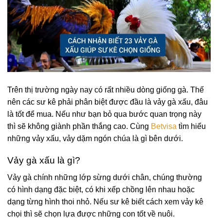
Trên thị trường ngày nay có rất nhiều dòng giống gà. Thế
nên các sư kê phải phân biệt được đầu là vảy gà xấu, đâu
là tốt để mua. Nếu như bạn bỏ qua bước quan trọng này
thì sẽ không giành phần thắng cao. Cùng
Betvisa
tìm hiểu
những vảy xấu, vảy dặm ngón chúa là gì bên dưới.
Vảy gà xấu là gì?
Vảy gà chính những lớp sừng dưới chân, chúng thường
có hình dạng đặc biệt, có khi xếp chồng lên nhau hoặc
dạng từng hình thoi nhỏ. Nếu sư kê biết cách xem vảy kê
chọi thì sẽ chọn lựa được những con tốt về nuôi.