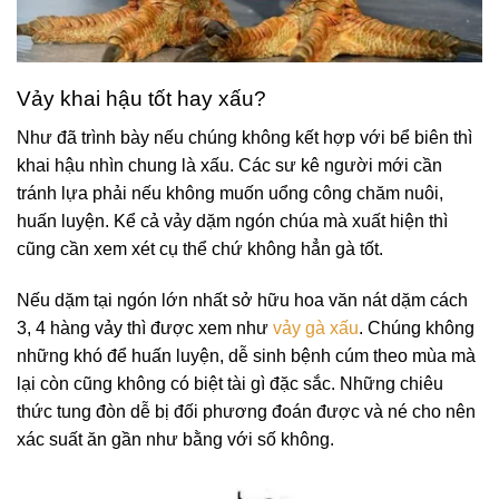
Vảy khai hậu tốt hay xấu?
Như đã trình bày nếu chúng không kết hợp với bể biên thì
khai hậu nhìn chung là xấu. Các sư kê người mới cần
tránh lựa phải nếu không muốn uổng công chăm nuôi,
huấn luyện. Kể cả vảy dặm ngón chúa mà xuất hiện thì
cũng cần xem xét cụ thể chứ không hẳn gà tốt.
Nếu dặm tại ngón lớn nhất sở hữu hoa văn nát dặm cách
3, 4 hàng vảy thì được xem như
vảy gà xấu
. Chúng không
những khó để huấn luyện, dễ sinh bệnh cúm theo mùa mà
lại còn cũng không có biệt tài gì đặc sắc. Những chiêu
thức tung đòn dễ bị đối phương đoán được và né cho nên
xác suất ăn gần như bằng với số không.