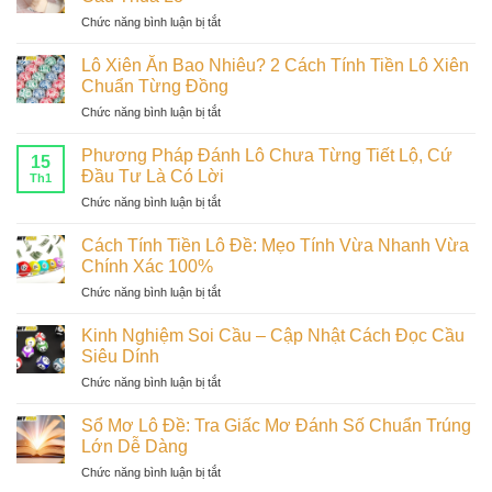
Ăn
Nguyên
ở
Chức năng bình luận bị tắt
Bao
Tắc
Sai
Nhiêu
Đầu
Lầm
–
Lô Xiên Ăn Bao Nhiêu? 2 Cách Tính Tiền Lô Xiên
Tư
Khi
Nắm
Chuẩn Từng Đồng
Bất
Chơi
Ngay
Bại
ở
Chức năng bình luận bị tắt
Lô
Cách
Lô
Đề
Tính
Xiên
–
Phương Pháp Đánh Lô Chưa Từng Tiết Lộ, Cứ
Lời
15
Ăn
Lỗi
Đầu Tư Là Có Lời
Tiêu
Th1
Bao
Cơ
Chuẩn
ở
Chức năng bình luận bị tắt
Nhiêu?
Bản
Phương
2
Khiến
Pháp
Cách
Cách Tính Tiền Lô Đề: Mẹo Tính Vừa Nhanh Vừa
Soi
Đánh
Tính
Chính Xác 100%
Cầu
Lô
Tiền
Thua
ở
Chức năng bình luận bị tắt
Chưa
Lô
Lỗ
Cách
Từng
Xiên
Tính
Tiết
Kinh Nghiệm Soi Cầu – Cập Nhật Cách Đọc Cầu
Chuẩn
Tiền
Lộ,
Siêu Dính
Từng
Lô
Cứ
Đồng
ở
Chức năng bình luận bị tắt
Đề:
Đầu
Kinh
Mẹo
Tư
Nghiệm
Tính
Sổ Mơ Lô Đề: Tra Giấc Mơ Đánh Số Chuẩn Trúng
Là
Soi
Vừa
Lớn Dễ Dàng
Có
Cầu
Nhanh
Lời
ở
Chức năng bình luận bị tắt
–
Vừa
Sổ