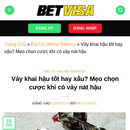
Bỏ
qua
nội
dung
ĐĂNG KÝ
ĐĂNG NHẬP
Trang Chủ
»
Đá Gà Online Betvisa
»
Vảy khai hậu tốt hay
xấu? Mẹo chọn cược khi có vảy nát hậu
ĐÁ GÀ ONLINE BETVISA
Vảy khai hậu tốt hay xấu? Mẹo chọn
cược khi có vảy nát hậu
ĐĂNG VÀO
15/05/2024
BỞI
BETVISATEL
15
Th5