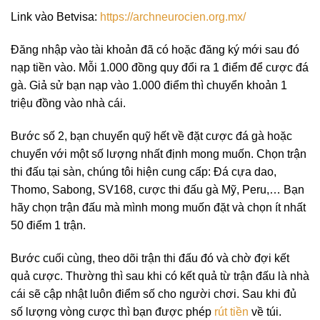
Link vào Betvisa:
https://archneurocien.org.mx/
Đăng nhập vào tài khoản đã có hoặc đăng ký mới sau đó
nạp tiền vào. Mỗi 1.000 đồng quy đổi ra 1 điểm để cược đá
gà. Giả sử bạn nạp vào 1.000 điểm thì chuyển khoản 1
triệu đồng vào nhà cái.
Bước số 2, bạn chuyển quỹ hết về đặt cược đá gà hoặc
chuyển với một số lượng nhất định mong muốn. Chọn trận
thi đấu tại sàn, chúng tôi hiện cung cấp: Đá cựa dao,
Thomo, Sabong, SV168, cược thi đấu gà Mỹ, Peru,… Bạn
hãy chọn trận đấu mà mình mong muốn đặt và chọn ít nhất
50 điểm 1 trận.
Bước cuối cùng, theo dõi trận thi đấu đó và chờ đợi kết
quả cược. Thường thì sau khi có kết quả từ trận đấu là nhà
cái sẽ cập nhật luôn điểm số cho người chơi. Sau khi đủ
số lượng vòng cược thì bạn được phép
rút tiền
về túi.