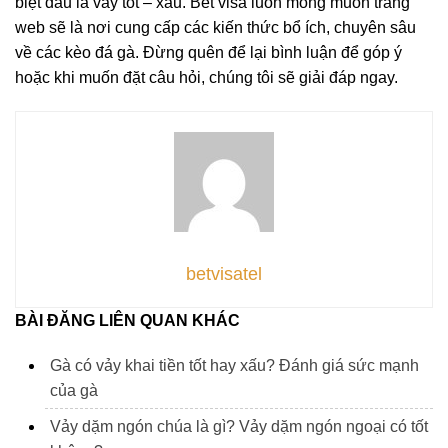
biệt đâu là vảy tốt – xấu. Bet visa luôn mong muốn trang
web sẽ là nơi cung cấp các kiến thức bổ ích, chuyên sâu
về các kèo đá gà. Đừng quên để lại bình luận để góp ý
hoặc khi muốn đặt câu hỏi, chúng tôi sẽ giải đáp ngay.
betvisatel
BÀI ĐĂNG LIÊN QUAN KHÁC
Gà có vảy khai tiền tốt hay xấu? Đánh giá sức mạnh
của gà
Vảy dặm ngón chúa là gì? Vảy dặm ngón ngoại có tốt