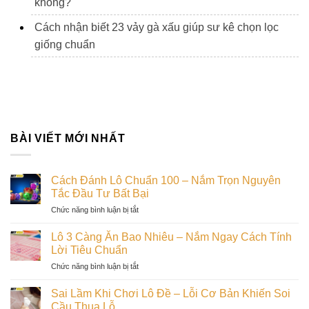
không?
Cách nhận biết 23 vảy gà xấu giúp sư kê chọn lọc
giống chuẩn
BÀI VIẾT MỚI NHẤT
Cách Đánh Lô Chuẩn 100 – Nắm Trọn Nguyên
Tắc Đầu Tư Bất Bại
ở
Chức năng bình luận bị tắt
Cách
Đánh
Lô 3 Càng Ăn Bao Nhiêu – Nắm Ngay Cách Tính
Lô
Lời Tiêu Chuẩn
Chuẩn
ở
Chức năng bình luận bị tắt
100
Lô
–
3
Nắm
Sai Lầm Khi Chơi Lô Đề – Lỗi Cơ Bản Khiến Soi
Càng
Trọn
Cầu Thua Lỗ