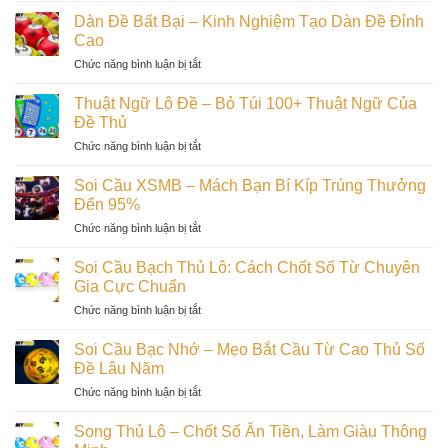
Cập
Chính
Mơ
Nhật
Dàn Đề Bất Bại – Kinh Nghiệm Tạo Dàn Đề Đỉnh
Xác
Lô
Cách
Cao
100%
Đề:
Đọc
ở
Chức năng bình luận bị tắt
Tra
Cầu
Dàn
Giấc
Siêu
Đề
Mơ
Thuật Ngữ Lô Đề – Bỏ Túi 100+ Thuật Ngữ Của
Dính
Bất
Đánh
Đề Thủ
Bại
Số
ở
Chức năng bình luận bị tắt
–
Chuẩn
Thuật
Kinh
Trúng
Ngữ
Nghiệm
Soi Cầu XSMB – Mách Bạn Bí Kíp Trúng Thưởng
Lớn
Lô
Tạo
Đến 95%
Dễ
Đề
Dàn
Dàng
ở
Chức năng bình luận bị tắt
–
Đề
Soi
Bỏ
Đỉnh
Cầu
Túi
Soi Cầu Bạch Thủ Lô: Cách Chốt Số Từ Chuyên
Cao
XSMB
100+
Gia Cực Chuẩn
–
Thuật
ở
Chức năng bình luận bị tắt
Mách
Ngữ
Soi
Bạn
Của
Cầu
Bí
Soi Cầu Bạc Nhớ – Mẹo Bắt Cầu Từ Cao Thủ Số
Đề
Bạch
Kíp
Đề Lâu Năm
Thủ
Thủ
Trúng
ở
Chức năng bình luận bị tắt
Lô:
Thưởng
Soi
Cách
Đến
Cầu
Chốt
Song Thủ Lô – Chốt Số Ăn Tiền, Làm Giàu Thông
95%
Bạc
Số